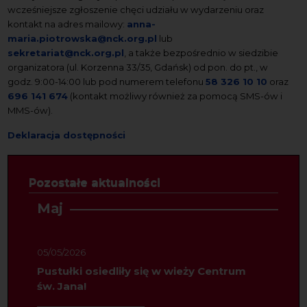
wcześniejsze zgłoszenie chęci udziału w wydarzeniu oraz
kontakt na adres mailowy:
anna-
maria.piotrowska@nck.org.pl
lub
sekretariat@nck.org.pl
, a także bezpośrednio w siedzibie
organizatora (ul. Korzenna 33/35, Gdańsk) od pon. do pt., w
godz. 9:00-14:00 lub pod numerem telefonu
58 326 10 10
oraz
696 141 674
(kontakt możliwy również za pomocą SMS-ów i
MMS-ów).
Deklaracja dostępności
Pozostałe aktualności
Maj
05/05/2026
Pustułki osiedliły się w wieży Centrum
św. Jana!