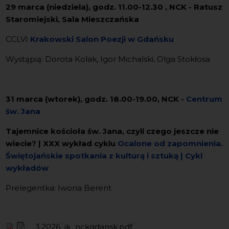
29 marca (niedziela), godz. 11.00-12.30 , NCK - Ratusz
Staromiejski, Sala Mieszczańska
CCLVI
Krakowski Salon Poezji w Gdańsku
Wystąpią: Dorota Kolak, Igor Michalski, Olga Stokłosa
31 marca (wtorek), godz. 18.00-19.00, NCK -
Centrum
św. Jana
Tajemnice kościoła św. Jana, czyli czego jeszcze nie
wiecie? | XXX wykład cyklu
Ocalone od zapomnienia.
Świętojańskie spotkania z kulturą i sztuką | Cykl
wykładów
Prelegentka: Iwona Berent
Pliki
3.2026_ik_nckgdansk.pdf