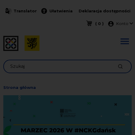
Przejdź do treści
Translator
Ułatwienia
Deklaracja dostępności
Menu k
( 0 )
Konto
Szukaj
Strona główna