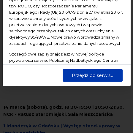
Warsztat tworzenia ilustracji | Zajęcia dla osób
tzw. RODO, czyli Rozporządzenie Parlamentu
dorosłych
Europejskiego i Rady (UE) 2016/679 z dnia 27 kwietnia 2016 r.
w sprawie ochrony osób fizycznych w związku z
Prowadzenie: Agata Królak
przetwarzaniem danych osobowych i w sprawie
swobodnego przepływu takich danych oraz uchylenia
dyrektywy 95/48/WE. Nowe prawo wprowadza zmiany w
zasadach regulujących przetwarzanie danych osobowych.
12 marca (czwartek), godz. 18.00-19.30, NCK - Ratusz
Staromiejski, Sala Mieszczańska
Szczegółowe zapisy znajdziesz w nowej polityce
prywatności serwisu Publicznej Nadbałtyckiego Centrum
Przedsiębiorcze Polki w Norwegii: między szklanym
Kultury w Gdańsku. Jednocześnie informujemy, że Państwa
sufitem a sukcesem
dane są przetwarzane w sposób bezpieczny, z należytą
Przejdź do serwisu
starannością i zgodnie z obowiązującymi przepisami.
Prelegenci: dr Rafał Raczyński, dr Kamila Kowalska
14 marca (sobota), godz. 18:30-19:30 i 20:30-21:30,
NCK - Ratusz Staromiejski, Sala Mieszczańska
1 Irlandczyk w Gdańsku | Występ stand-upowy w
języku angielskim