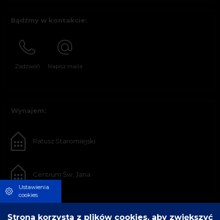
Bądźmy w kontakcie:
Zadzwoń
Napisz maila
Wynajem:
Ratusz Staromiejski
Centrum Św. Jana
Ustawienia
cookies
Strona korzysta z plików cookies, aby zwiększyć