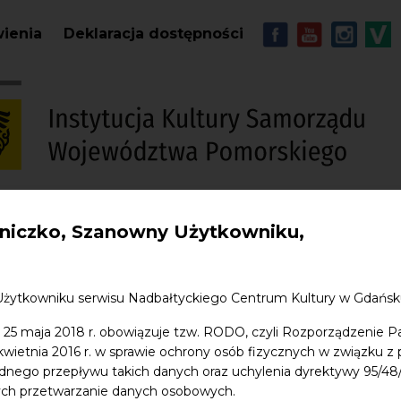
Przejdź do treści
MENU - Soc
wienia
Deklaracja dostępności
iczko, Szanowny Użytkowniku,
S
w. Jana
Edukacja
Sklep
Kontakt
Użytkowniku serwisu Nadbałtyckiego Centrum Kultury w Gdańs
 25 maja 2018 r. obowiązuje tzw. RODO, czyli Rozporządzenie P
 kwietnia 2016 r. w sprawie ochrony osób fizycznych w związku 
dnego przepływu takich danych oraz uchylenia dyrektywy 95/
ych przetwarzanie danych osobowych.