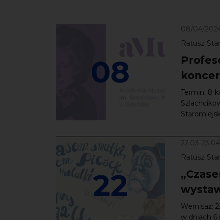
08/04/202
Ratusz Star
08
Profes
koncer
Termin: 8 k
Szlachcikow
Staromiejsk
22.03-23.0
Ratusz Star
22
„Czase
wystawa
Wernisaż: 
w dniach 6