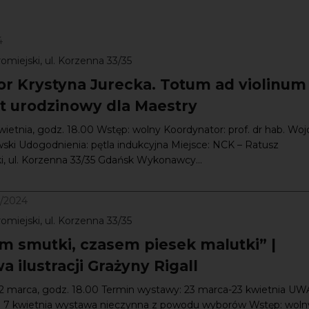
4
omiejski, ul. Korzenna 33/35
or Krystyna Jurecka. Totum ad violinum 
t urodzinowy dla Maestry
wietnia, godz. 18.00 Wstęp: wolny Koordynator: prof. dr hab. Woj
ski Udogodnienia: pętla indukcyjna Miejsce: NCK – Ratusz
i, ul. Korzenna 33/35 Gdańsk Wykonawcy...
4/2024
omiejski, ul. Korzenna 33/35
m smutki, czasem piesek malutki” |
 ilustracji Grażyny Rigall
22 marca, godz. 18.00 Termin wystawy: 23 marca-23 kwietnia UW
 i 7 kwietnia wystawa nieczynna z powodu wyborów Wstęp: woln