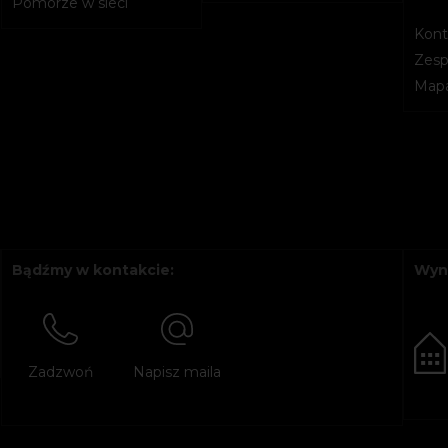
Pomorze w sieci
Kont
Zesp
Mapa
Bądźmy w kontakcie:
Wyn
Zadzwoń
Napisz maila