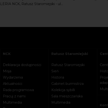
LERIA NCK, Ratusz Staromiejski - ul...
NCK
Ratusz Staromiejski
Cent
Deklaracja dostępności
Ratusz Staromiejski
Cent
Misja
Sień
Histo
Wydarzenia
Historia
Proje
adapt
Aktualności
Gabinet burmistrza
Mult
Rada programowa
Kolekcja sybilli
Pracuj z nami
Sala mieszczańska
Multimedia
Multimedia
Kon