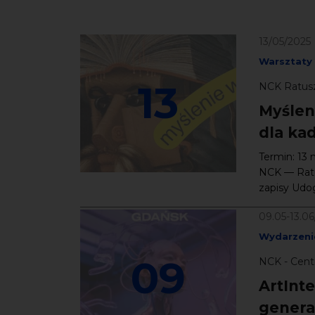
13/05/2025
Warsztaty
13
NCK Ratusz
Myślen
dla kad
Termin: 13 
NCK — Ratu
zapisy Udog
09.05-13.0
Wydarzeni
09
NCK - Cent
ArtInt
genera