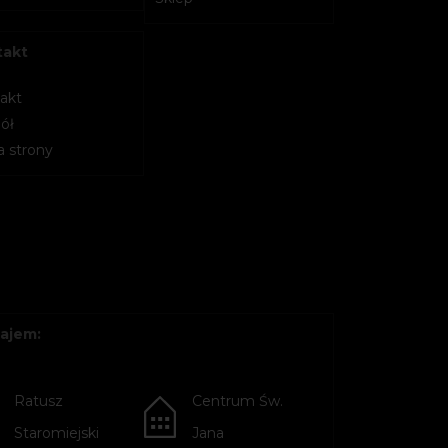
takt
akt
ół
 strony
ajem:
Ratusz
Centrum Św.
Staromiejski
Jana