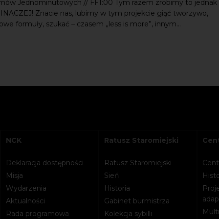
ilmów Jednominutowych // FF1:00 Tym razem zrobimy to jednak
NACZEJ! Znacie nas, lubimy w tym projekcie giąć tworzywo,
we formuły, szukać – czasem „less is more”, innym...
NCK
Ratusz Staromiejski
Cent
Deklaracja dostępności
Ratusz Staromiejski
Cent
Misja
Sień
Histo
Wydarzenia
Historia
Proje
adapt
Aktualności
Gabinet burmistrza
Mult
Rada programowa
Kolekcja sybilli