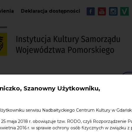
Przejdź do treści
MENU - Soc
wienia
Deklaracja dostępności
S
w. Jana
Edukacja
Sklep
Kontakt
iczko, Szanowny Użytkowniku,
Użytkowniku serwisu Nadbałtyckiego Centrum Kultury w Gdańs
 25 maja 2018 r. obowiązuje tzw. RODO, czyli Rozporządzenie P
 kwietnia 2016 r. w sprawie ochrony osób fizycznych w związku 