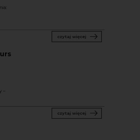
nia:
o Gdańsk Press Photo 2
czytaj więcej
urs
y –
o FF1:00_Once Upon a
czytaj więcej