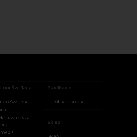
rum Św. Jana
Publikacje
rum Św. Jana
Publikacje on-line
ria
kt rewaloryzacji i
Sklep
acji
imedia
Sklep