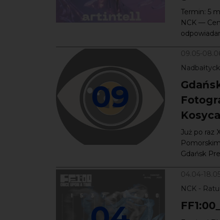
Termin: 5 m
NCK — Cent
odpowiadam
09.05-08.0
Nadbałtyck
09
Gdańsk
Fotogra
Kosyca
Już po raz 
Pomorskim K
Gdańsk Pres
04.04-18.0
NCK - Ratu
04
FF1:00