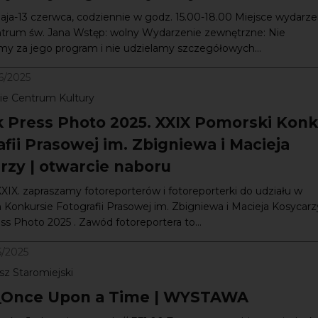
aja-13 czerwca, codziennie w godz. 15.00-18.00 Miejsce wydarze
rum św. Jana Wstęp: wolny Wydarzenie zewnętrzne: Nie
y za jego program i nie udzielamy szczegółowych...
6/2025
ie Centrum Kultury
 Press Photo 2025. XXIX Pomorski Konk
fii Prasowej im. Zbigniewa i Macieja
rzy | otwarcie naboru
XXIX. zapraszamy fotoreporterów i fotoreporterki do udziału w
onkursie Fotografii Prasowej im. Zbigniewa i Macieja Kosycarz
s Photo 2025 . Zawód fotoreportera to...
5/2025
sz Staromiejski
_Once Upon a Time | WYSTAWA