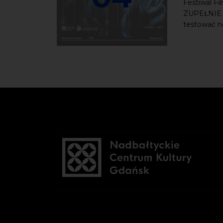
Festiwal F
ZUPEŁNIE I
testować no