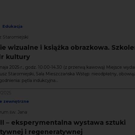
Edukacja
 Staromiejski
ie wizualne i książka obrazkowa. Szkole
r kultury
maja 2025 r., godz. 10.00-14.30 (z przerwą kawową) Miejsce wyda
sz Staromiejski, Sala Mieszczańska Wstęp: nieodpłatny, obowią
odnienia: pętla indukcyjna...
6/2025
e zewnętrzne
rum św. Jana
ell – eksperymentalna wystawa sztuki
tywnej i regeneratywnej