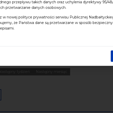
dnego przepływu takich danych oraz uchylenia dyrektywy 95/
ych przetwarzanie danych osobowych.
 dzieci
Dziedzictwo kulturowe
ekologia
Festiwal
Kon
z w nowej polityce prywatności serwisu Publicznej Nadbałtycki
Pomerania
Pomorze
Warsztaty
wydarzenia bezpłatne
ujemy, że Państwa dane są przetwarzane w sposób bezpieczny, z
episami.
nia
Koncerty
Wystawy
Edukacja
Badania
Data końcowa
Następny tydzień
Następny miesiąc