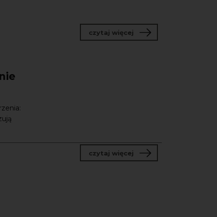
o Myślenie wizualne i k
czytaj więcej
nie
rzenia:
zują
o ArtIntell – eksperym
czytaj więcej