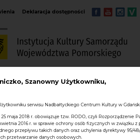
Przejdź do treści
MENU - Soc
wienia
Deklaracja dostępności
iczko, Szanowny Użytkowniku,
S
w. Jana
Edukacja
Sklep
Kontakt
Użytkowniku serwisu Nadbałtyckiego Centrum Kultury w Gdańs
 25 maja 2018 r. obowiązuje tzw. RODO, czyli Rozporządzenie P
 kwietnia 2016 r. w sprawie ochrony osób fizycznych w związku 
dnego przepływu takich danych oraz uchylenia dyrektywy 95/
ych przetwarzanie danych osobowych.