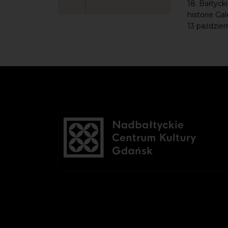
18. Bałtyck
historie Ga
13 październ