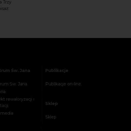
a Trzy
isaż:
rum Św. Jana
Publikacje
rum Św. Jana
Publikacje on-line
ria
kt rewaloryzacji i
Sklep
acji
imedia
Sklep