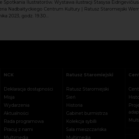
ie Spotkania Ilustratorów. Wystawa ilustracji Stasysa Eidrigevičius
leria Nadbałtyckiego Centrum Kultury | Ratusz Staromiejski Wern
ika 2023, godz. 19.30...
NCK
Ratusz Staromiejski
Cent
Deklaracja dostępności
Ratusz Staromiejski
Cent
Misja
Sień
Histo
Wydarzenia
Historia
Proje
adapt
Aktualności
Gabinet burmistrza
Mult
Rada programowa
Kolekcja sybilli
Pracuj z nami
Sala mieszczańska
Multimedia
Multimedia