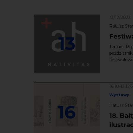
13/12/2023
Ratusz Star
13
Festiw
Termin: 13 
październi
festiwalow
16.10-13.12
Wystawy
16
Ratusz Star
18. Bał
ilustra