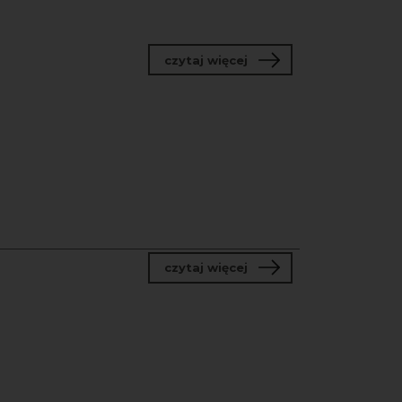
o Festiwal Actus Human
czytaj więcej
o 18. Bałtyckie Spotkan
czytaj więcej