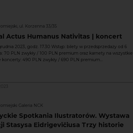
omiejski, ul. Korzenna 33/35
al Actus Humanus Nativitas | koncert
grudnia 2023, godz. 17.30 Wstęp: bilety w przedsprzedaży od 6
ka: 70 PLN zwykły / 100 PLN premium oraz karnety na wszystkie
e koncerty: 490 PLN zwykły / 690 PLN premium...
/2023
omiejski Galeria NCK
tyckie Spotkania Ilustratorów. Wystawa
cji Stasysa Eidrigevičiusa Trzy historie