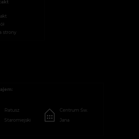
takt
akt
ół
 strony
ajem:
Ratusz
Centrum Św.
Staromiejski
Jana