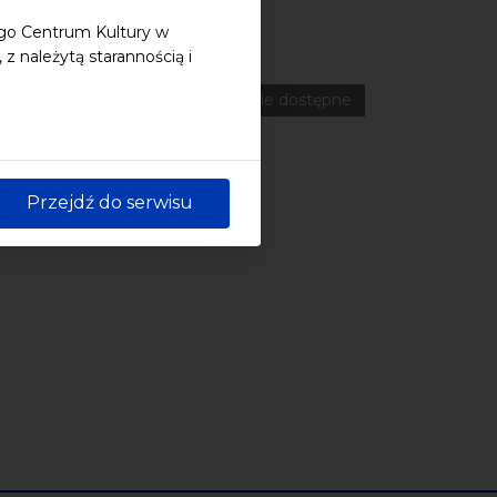
ego Centrum Kultury w
 należytą starannością i
ferencje
Literatura
Online
wydarzenia płatne
wydarzenie dostępne
Przejdź do serwisu