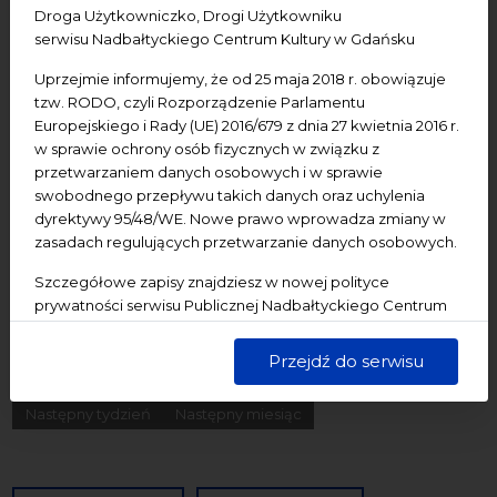
Droga Użytkowniczko, Drogi Użytkowniku
Konferencje
Literatura
Online
oprowadzanie
serwisu Nadbałtyckiego Centrum Kultury w Gdańsku
oświadczenie
Podcast
Pomerania
Pomorze
Uprzejmie informujemy, że od 25 maja 2018 r. obowiązuje
Warsztaty
wydarzenia bezpłatne
wydarzenia płatne
tzw. RODO, czyli Rozporządzenie Parlamentu
Europejskiego i Rady (UE) 2016/679 z dnia 27 kwietnia 2016 r.
wydarzenie dostępne
Wydarzenie zewnętrzne
Wykład
w sprawie ochrony osób fizycznych w związku z
Spotkania
Koncerty
Wystawy
Edukacja
Badania
przetwarzaniem danych osobowych i w sprawie
swobodnego przepływu takich danych oraz uchylenia
dyrektywy 95/48/WE. Nowe prawo wprowadza zmiany w
Data początkowa
zasadach regulujących przetwarzanie danych osobowych.
Szczegółowe zapisy znajdziesz w nowej polityce
Data końcowa
prywatności serwisu Publicznej Nadbałtyckiego Centrum
Kultury w Gdańsku. Jednocześnie informujemy, że Państwa
Termin:
dane są przetwarzane w sposób bezpieczny, z należytą
Przejdź do serwisu
starannością i zgodnie z obowiązującymi przepisami.
-Wszystkie-
Dzisiaj
Jutro
Pojutrze
Następny tydzień
Następny miesiąc