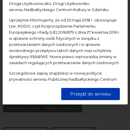
Droga Użytkowniczko, Drogi Użytkowniku
Konferencje
Literatura
Online
oprowadzanie
serwisu Nadbałtyckiego Centrum Kultury w Gdańsku
oświadczenie
Podcast
Pomerania
Pomorze
Uprzejmie informujemy, że od 25 maja 2018 r. obowiązuje
Warsztaty
wydarzenia bezpłatne
wydarzenia płatne
tzw. RODO, czyli Rozporządzenie Parlamentu
Europejskiego i Rady (UE) 2016/679 z dnia 27 kwietnia 2016 r.
wydarzenie dostępne
Wydarzenie zewnętrzne
Wykład
w sprawie ochrony osób fizycznych w związku z
Spotkania
Koncerty
Wystawy
Edukacja
Badania
przetwarzaniem danych osobowych i w sprawie
swobodnego przepływu takich danych oraz uchylenia
dyrektywy 95/48/WE. Nowe prawo wprowadza zmiany w
Data początkowa
zasadach regulujących przetwarzanie danych osobowych.
Szczegółowe zapisy znajdziesz w nowej polityce
Data końcowa
prywatności serwisu Publicznej Nadbałtyckiego Centrum
Kultury w Gdańsku. Jednocześnie informujemy, że Państwa
Termin:
dane są przetwarzane w sposób bezpieczny, z należytą
Przejdź do serwisu
starannością i zgodnie z obowiązującymi przepisami.
-Wszystkie-
Dzisiaj
Jutro
Pojutrze
Następny tydzień
Następny miesiąc