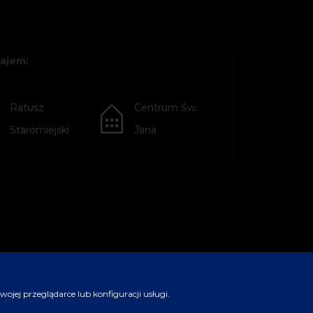
ajem:
Ratusz
Centrum Św.
Staromiejski
Jana
jej przeglądarce lub konfiguracji usługi.