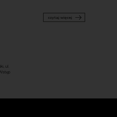
o Od pomysłu do innowa
czytaj więcej
, ul.
 Wstęp