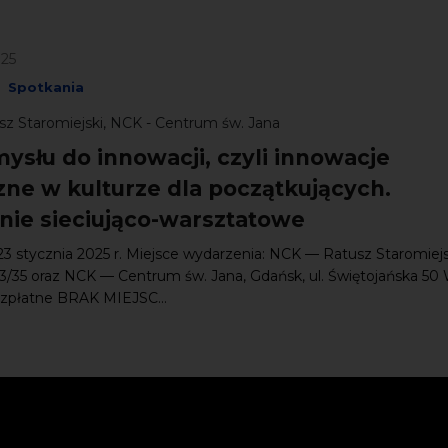
025
Spotkania
sz Staromiejski, NCK - Centrum św. Jana
ysłu do innowacji, czyli innowacje
zne w kulturze dla początkujących.
nie sieciująco-warsztatowe
23 stycznia 2025 r. Miejsce wydarzenia: NCK — Ratusz Staromiejski
3/35 oraz NCK — Centrum św. Jana, Gdańsk, ul. Świętojańska 50
ezpłatne BRAK MIEJSC...