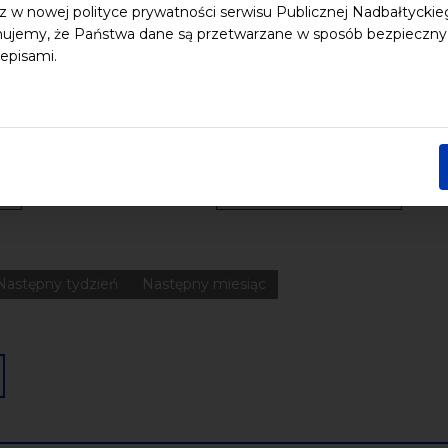
z w nowej polityce prywatności serwisu Publicznej Nadbałtycki
ujemy, że Państwa dane są przetwarzane w sposób bezpieczny, z
 dzieci
Dziedzictwo kulturowe
ekologia
Festiwal
Kon
episami.
Pomerania
Pomorze
Warsztaty
wydarzenia bezpłatne
nia
Koncerty
Wystawy
Edukacja
Badania
Data końcowa
Następny tydzień
Następny miesiąc