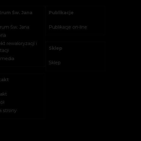
rum Św. Jana
Publikacje
rum Św. Jana
Publikacje on-line
ria
kt rewaloryzacji i
Sklep
acji
imedia
Sklep
takt
akt
ół
 strony