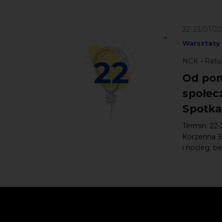
22-23/01/2
Warsztaty
22
NCK - Ratu
Od pom
społec
Spotka
Termin: 22-
Korzenna 3
i nocleg: b