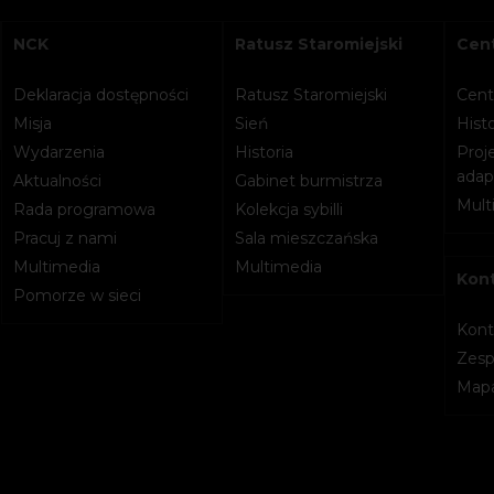
NCK
Ratusz Staromiejski
Cent
Deklaracja dostępności
Ratusz Staromiejski
Cent
Misja
Sień
Histo
Wydarzenia
Historia
Proje
adapt
Aktualności
Gabinet burmistrza
Mult
Rada programowa
Kolekcja sybilli
Pracuj z nami
Sala mieszczańska
Multimedia
Multimedia
Kon
Pomorze w sieci
Kont
Zesp
Mapa