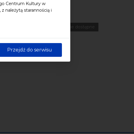
ego Centrum Kultury w
 należytą starannością i
ferencje
Literatura
Online
wydarzenia płatne
wydarzenie dostępne
Przejdź do serwisu