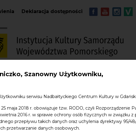
Przejdź do treści
MENU - Soc
wienia
Deklaracja dostępności
iczko, Szanowny Użytkowniku,
S
w. Jana
Edukacja
Sklep
Kontakt
Użytkowniku serwisu Nadbałtyckiego Centrum Kultury w Gdańs
 25 maja 2018 r. obowiązuje tzw. RODO, czyli Rozporządzenie P
 kwietnia 2016 r. w sprawie ochrony osób fizycznych w związku 
dnego przepływu takich danych oraz uchylenia dyrektywy 95/
ych przetwarzanie danych osobowych.