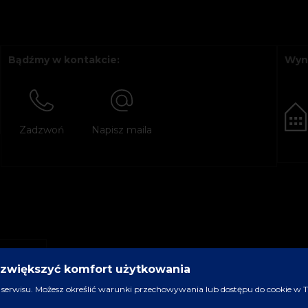
Bądźmy w kontakcie:
Wyn
Zadzwoń
Napisz maila
y zwiększyć komfort użytkowania
serwisu. Możesz określić warunki przechowywania lub dostępu do cookie w Two