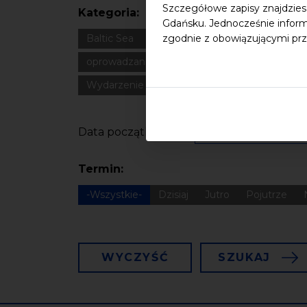
Szczegółowe zapisy znajdzies
Kategoria:
Gdańsku. Jednocześnie inform
Baltic Sea
Bałtyk
Cultural heritage
Dla
zgodnie z obowiązującymi prz
oprowadzanie
oświadczenie
Podcast
Wydarzenie zewnętrzne
Wykład
Spotka
Data początkowa
Termin:
-Wszystkie-
Dzisiaj
Jutro
Pojutrze
WYCZYŚĆ
SZUKAJ