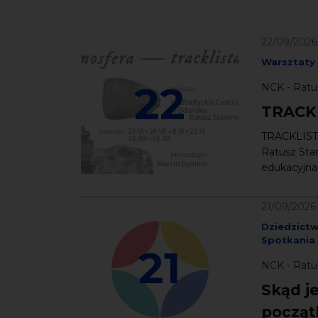
22/09/2026
Warsztaty
22
NCK - Ratu
TRACK
TRACKLISTA 
Ratusz Star
edukacyjna ł
21/09/2026
Dziedzict
Spotkania
21
NCK - Ratus
Skąd j
począt