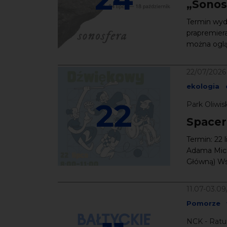
„Sonos
Termin wyda
prapremiera
można ogląd
22/07/2026
ekologia
22
Park Oliwis
Spacer
Termin: 22 
Adama Mick
Główną) Ws
11.07-03.0
Pomorze
NCK - Ratu