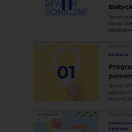
11
Bałtyc
Termin wyda
Ratusz Star
Udogodnieni
01.07-30.11
Edukacja
01
Progra
pomors
Termin: 1.0
zgłoszeń z
któremu chc
01-24/07/2
Dziedzict
Edukacja