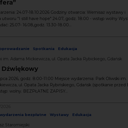
fera”
rzenia: 24.07-18.10.2026 Godziny otwarcia: Wernisaż wystawy i
 utworu "I still have hope" 24.07, godz. 18:00 - wstęp wolny Wy
ać: 25.07- 16.08,godz. 13.30-18.00...
oprowadzanie
Spotkania
Edukacja
ki im. Adama Mickiewicza, ul. Opata Jacka Rybickiego, Gdańsk
 Dźwiękowy
lipca 2026, godz. 8:00-11:00 Miejsce wydarzenia: Park Oliwski im.
iewicza, ul. Opata Jacka Rybińskiego, Gdańsk (spotkanie przed
tęp: wolny. BEZPŁATNE ZAPISY...
9/2026
wydarzenia bezpłatne
Wystawy
Edukacja
sz Staromiejski