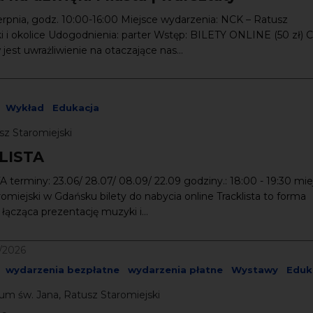
ierpnia, godz. 10:00-16:00 Miejsce wydarzenia: NCK – Ratusz
i i okolice Udogodnienia: parter Wstęp: BILETY ONLINE (50 zł) 
jest uwrażliwienie na otaczające nas...
Wykład
Edukacja
sz Staromiejski
LISTA
terminy: 23.06/ 28.07/ 08.09/ 22.09 godziny.: 18:00 - 19:30 mie
omiejski w Gdańsku bilety do nabycia online Tracklista to forma
ącząca prezent­­ację muzyki i...
0/2026
wydarzenia bezpłatne
wydarzenia płatne
Wystawy
Eduk
um św. Jana, Ratusz Staromiejski