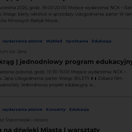
września 2026, godz. 18:00-20:00 Miejsce wydarzenia: NCK – Rat
ki Wstęp: bilety wkrótce w sprzedaży Udogodnienia: parter W ra
ów filmowych Bałtyk Movie...
wydarzenia płatne
Wykład
Spotkania
Edukacja
rum św. Jana
krąg | jednodniowy program edukacyjn
sierpnia (sobota), godz. 10:30-15:00 Miejsce wydarzenia: NCK –
 Jana Udogodnienia: parter Wstęp: BILETY ⬇️ ⬆️ Zobacz film
warsztaty Jednodniowy projekt edukacyjny w...
wydarzenia płatne
Koncerty
Edukacja
z Staromiejski i okolice
 na dźwięki Miasta | warsztaty