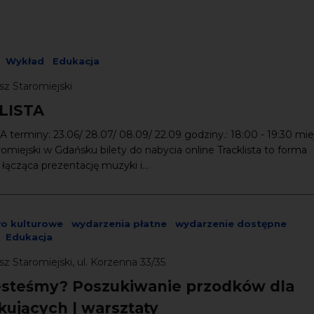
Wykład
Edukacja
sz Staromiejski
LISTA
terminy: 23.06/ 28.07/ 08.09/ 22.09 godziny.: 18:00 - 19:30 mie
omiejski w Gdańsku bilety do nabycia online Tracklista to forma
ącząca prezent­­ację muzyki i...
wo kulturowe
wydarzenia płatne
wydarzenie dostępne
Edukacja
z Staromiejski, ul. Korzenna 33/35
esteśmy? Poszukiwanie przodków dla
kujących | warsztaty