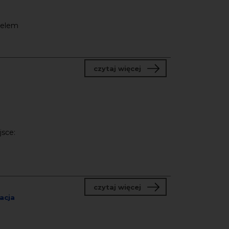
Celem
o TRACKLISTA
czytaj więcej
jsce:
o „Sonosfera”
czytaj więcej
acja