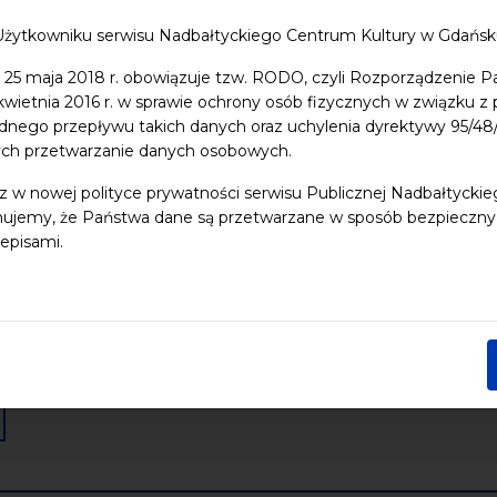
Użytkowniku serwisu Nadbałtyckiego Centrum Kultury w Gdańs
 dzieci
Dziedzictwo kulturowe
ekologia
Festiwal
Kon
 25 maja 2018 r. obowiązuje tzw. RODO, czyli Rozporządzenie P
Pomerania
Pomorze
Warsztaty
wydarzenia bezpłatne
 kwietnia 2016 r. w sprawie ochrony osób fizycznych w związku 
dnego przepływu takich danych oraz uchylenia dyrektywy 95/
nia
Koncerty
Wystawy
Edukacja
Badania
ych przetwarzanie danych osobowych.
z w nowej polityce prywatności serwisu Publicznej Nadbałtycki
Data końcowa
ujemy, że Państwa dane są przetwarzane w sposób bezpieczny, z
episami.
Następny tydzień
Następny miesiąc