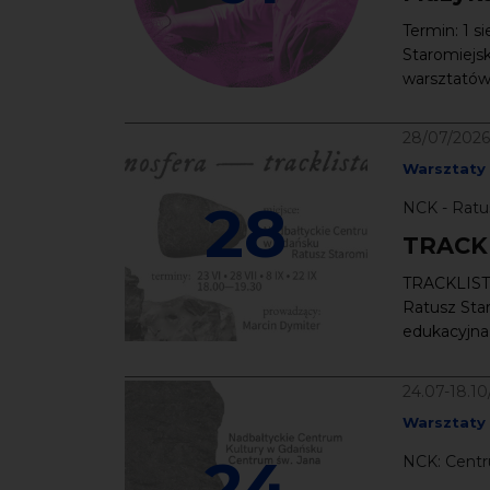
Termin: 1 s
Staromiejsk
warsztatów 
28/07/2026
Warsztaty
28
NCK - Ratu
TRACK
TRACKLISTA 
Ratusz Star
edukacyjna ł
24.07-18.1
Warsztaty
24
NCK: Centr