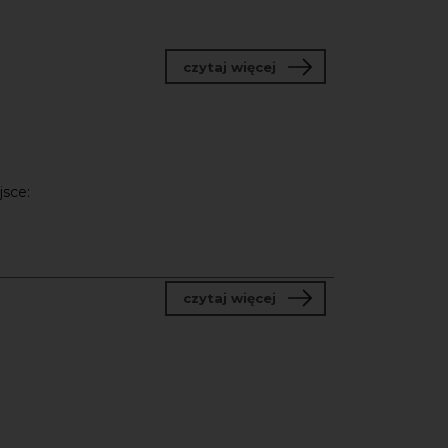
o TRACKLISTA
czytaj więcej
jsce:
o Skąd jesteśmy? Posz
czytaj więcej