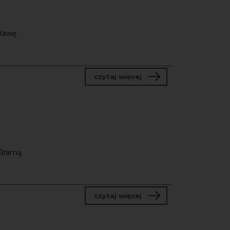
stawę
o Spacer Dźwiękowy
czytaj więcej
 Bramą
o Bałtyckie Rewizje S
czytaj więcej