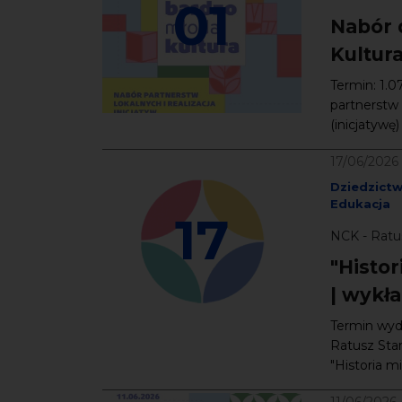
01
Nabór 
Kultur
Termin: 1.
partnerstw 
(inicjatywę
17/06/2026
Dziedzict
Edukacja
17
NCK - Ratus
"Histor
| wykł
Termin wyda
Ratusz Star
"Historia mie