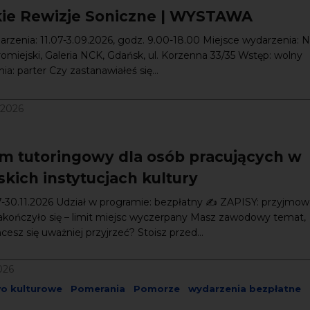
kie Rewizje Soniczne | WYSTAWA
rzenia: 11.07-3.09.2026, godz. 9.00-18.00 Miejsce wydarzenia: 
omiejski, Galeria NCK, Gdańsk, ul. Korzenna 33/35 Wstęp: wolny
a: parter Czy zastanawiałeś się...
/2026
m tutoringowy dla osób pracujących w
kich instytucjach kultury
7-30.11.2026 Udział w programie: bezpłatny ✍️ ZAPISY: przyjmow
akończyło się – limit miejsc wyczerpany Masz zawodowy temat,
esz się uważniej przyjrzeć? Stoisz przed...
026
wo kulturowe
Pomerania
Pomorze
wydarzenia bezpłatne