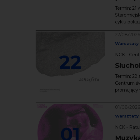
Termin: 21 
Staromiejs
cyklu pokaz
22/08/2026
Warsztaty
22
NCK - Cent
Słucho
Termin: 22 
Centrum św.
promujący 
01/08/2026
Warsztaty
01
NCK - Ratus
Muzyka