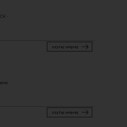
NCK -
o Program tutoringowy 
czytaj więcej
anie
o Nabór do partnerstw 
czytaj więcej