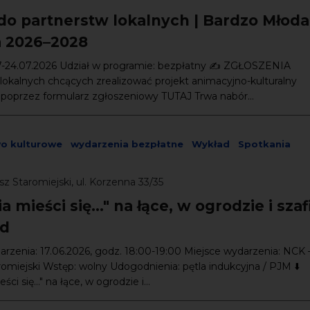
do partnerstw lokalnych | Bardzo Młoda
a 2026–2028
07-24.07.2026 Udział w programie: bezpłatny ✍️ ZGŁOSZENIA
lokalnych chcących zrealizować projekt animacyjno-kulturalny
) poprzez formularz zgłoszeniowy TUTAJ Trwa nabór...
wo kulturowe
wydarzenia bezpłatne
Wykład
Spotkania
z Staromiejski, ul. Korzenna 33/35
ia mieści się..." na łące, w ogrodzie i sza
ad
rzenia: 17.06.2026, godz. 18:00-19:00 Miejsce wydarzenia: NCK 
omiejski Wstęp: wolny Udogodnienia: pętla indukcyjna / PJM ⬇️
ści się..." na łące, w ogrodzie i...