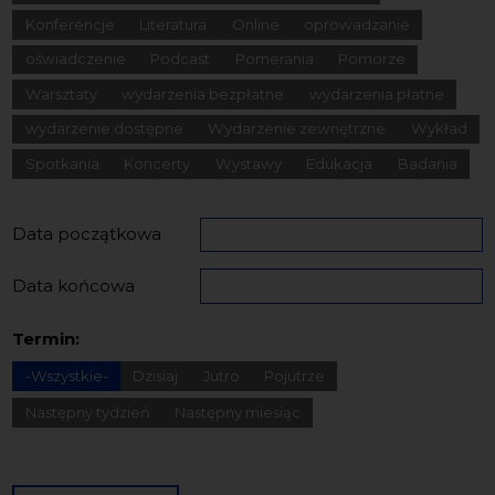
Konferencje
Literatura
Online
oprowadzanie
oświadczenie
Podcast
Pomerania
Pomorze
Warsztaty
wydarzenia bezpłatne
wydarzenia płatne
wydarzenie dostępne
Wydarzenie zewnętrzne
Wykład
Spotkania
Koncerty
Wystawy
Edukacja
Badania
Data początkowa
Data końcowa
Termin:
-Wszystkie-
Dzisiaj
Jutro
Pojutrze
Następny tydzień
Następny miesiąc