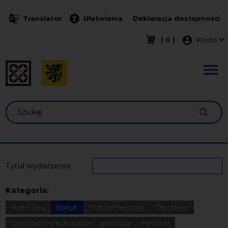
Przejdź do treści
Translator
Ułatwienia
Deklaracja dostępności
Menu k
( 0 )
Konto
Szukaj
Tytuł wydarzenia
Kategoria:
Baltic Sea
Bałtyk
Cultural heritage
Dla dzieci
Dziedzictwo kulturowe
ekologia
Festiwal