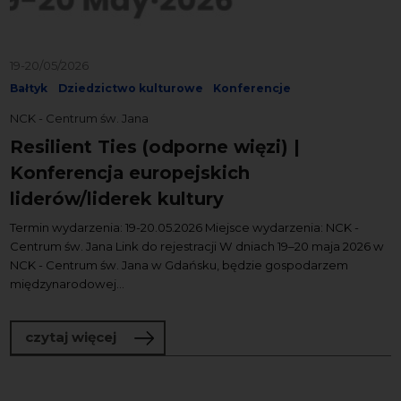
19-20/05/2026
Bałtyk
Dziedzictwo kulturowe
Konferencje
NCK - Centrum św. Jana
Resilient Ties (odporne więzi) |
Konferencja europejskich
liderów/liderek kultury
Termin wydarzenia: 19-20.05.2026 Miejsce wydarzenia: NCK -
Centrum św. Jana Link do rejestracji W dniach 19–20 maja 2026 w
NCK - Centrum św. Jana w Gdańsku, będzie gospodarzem
międzynarodowej...
o Resilient Ties (odporne więzi) | Konfe
czytaj więcej