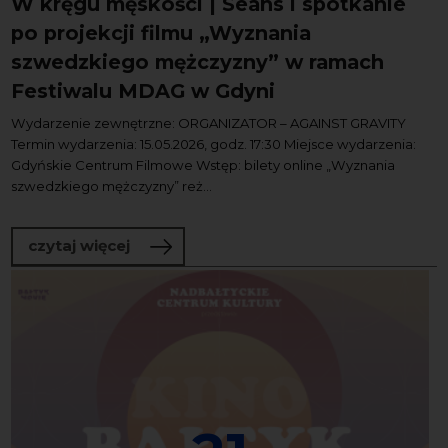
W kręgu męskości | Seans i spotkanie
po projekcji filmu „Wyznania
szwedzkiego mężczyzny” w ramach
Festiwalu MDAG w Gdyni
Wydarzenie zewnętrzne: ORGANIZATOR – AGAINST GRAVITY
Termin wydarzenia: 15.05.2026, godz. 17:30 Miejsce wydarzenia:
Gdyńskie Centrum Filmowe Wstęp: bilety online „Wyznania
szwedzkiego mężczyzny” reż...
o W kręgu męskości | Seans i spotkani
czytaj więcej