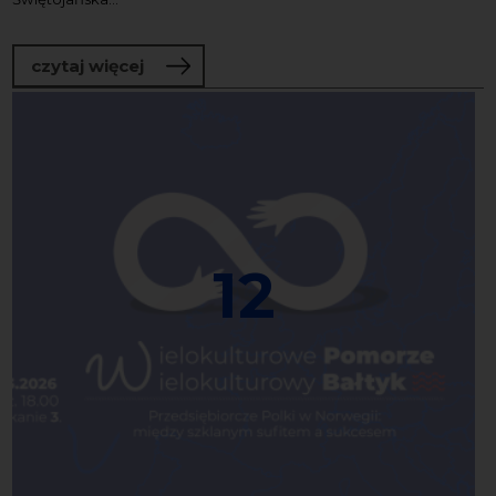
o Bałtyk Movie: „Nie ma duchów w miesz
czytaj więcej
12