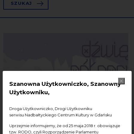
SZUKAJ
09
Szanowna Użytkowniczko, Szanowny
Użytkowniku,
Droga Użytkowniczko, Drogi Użytkowniku
serwisu Nadbałtyckiego Centrum Kultury w Gdańsku
Uprzejmie informujemy, że od 25 maja 2018 r. obowiązuje
tzw. RODO, czyli Rozporządzenie Parlamentu