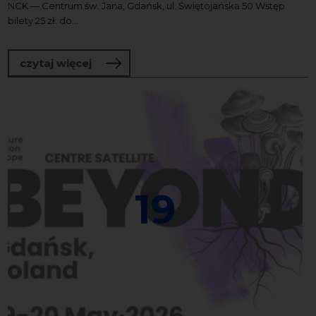
NCK — Centrum św. Jana, Gdańsk, ul. Świętojańska 50 Wstęp
bilety 25 zł: do...
o Bałtyk Movie: „Bałtyk” || pokaz filmu
czytaj więcej
19