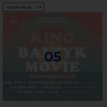
o EUROPA – WYZWANIA WCIĄŻ AKTUALNE |
czytaj więcej
05