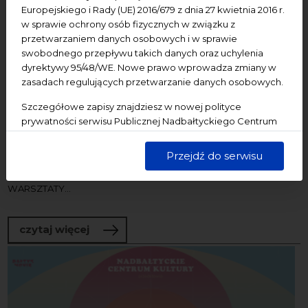
Europejskiego i Rady (UE) 2016/679 z dnia 27 kwietnia 2016 r.
w sprawie ochrony osób fizycznych w związku z
przetwarzaniem danych osobowych i w sprawie
09-12/07/2026
swobodnego przepływu takich danych oraz uchylenia
Bałtyk
Dziedzictwo kulturowe
Festiwal
Pomorze
dyrektywy 95/48/WE. Nowe prawo wprowadza zmiany w
Koncerty
Wystawy
zasadach regulujących przetwarzanie danych osobowych.
NCK - Centrum św. Jana, NCK - Ratusz Staromiejski
Szczegółowe zapisy znajdziesz w nowej polityce
38. Festiwal “Dźwięki Północy”
prywatności serwisu Publicznej Nadbałtyckiego Centrum
Kultury w Gdańsku. Jednocześnie informujemy, że Państwa
Termin wydarzenia: 9-12.07.2026 r. Miejsce wydarzenia: NCK –
dane są przetwarzane w sposób bezpieczny, z należytą
Przejdź do serwisu
Centrum św. Jana, ul. Świętojańska 50 i Ratusz Staromiejski, ul.
starannością i zgodnie z obowiązującymi przepisami.
Korzenna 33/35 ➡️ BILETY I KARNETY NA KONCERTY ➡️ BILETY NA
WARSZTATY...
o 38. Festiwal “Dźwięki Północy”
czytaj więcej