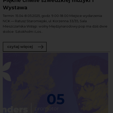
Piękne chwile szwedzkiej muzyki I
Wystawa
Termin: 15.04-8.05.2025, godz. 9.00-18.00 Miejsce wydarzenia:
NCK — Ratusz Staromiejski, ul. Korzenna 33/35, Sala
Mieszczańska Wstęp: wolny Międzynarodowy pop ma dziś dwie
stolice: Sztokholm i Los...
o Piękne chwile szwedzkiej muzyki I W
czytaj więcej
05