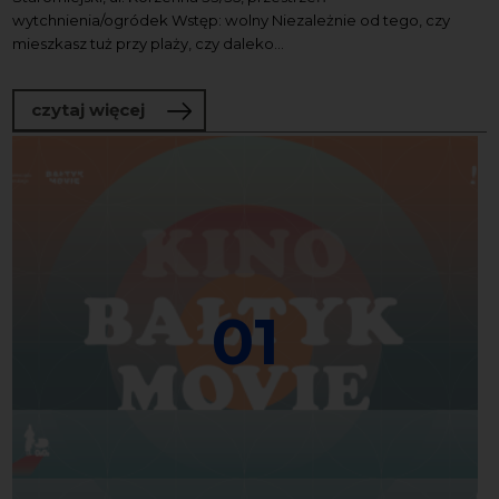
wytchnienia/ogródek Wstęp: wolny Niezależnie od tego, czy
mieszkasz tuż przy plaży, czy daleko...
o Baltic Sea Day (Dzień Bałtyku). Wsz
czytaj więcej
01