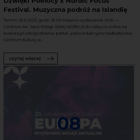
Dźwięki Północy x Nordic Focus
Festival. Muzyczna podróż na Islandię
Termin: 16.11.2025, godz. 18.00 Miejsce wydarzenia: NCK —
Centrum św. Jana Wstęp: bilety 60/80 zł do nabycia online na
evenea.pl Udogodnienia: parter, pętla indukcyjna Nadbałtyckie
Centrum Kultury w...
o Dźwięki Północy x Nordic Focus Festi
czytaj więcej
08