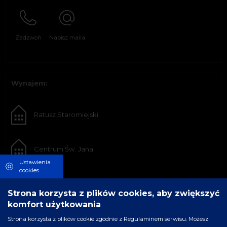
Zadzwoń
Napisz maila
Wynajem:
Ratusz Staromiejski
Centrum Św. Jana
Ustawienia
cookies
Strona korzysta z plików cookies, aby zwiększyć
komfort użytkowania
Strona korzysta z plików cookie zgodnie z Regulaminem serwisu. Możesz