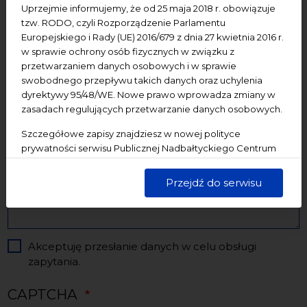
Uprzejmie informujemy, że od 25 maja 2018 r. obowiązuje
tzw. RODO, czyli Rozporządzenie Parlamentu
Temat
Europejskiego i Rady (UE) 2016/679 z dnia 27 kwietnia 2016 r.
w sprawie ochrony osób fizycznych w związku z
przetwarzaniem danych osobowych i w sprawie
Treść wiadomości
swobodnego przepływu takich danych oraz uchylenia
dyrektywy 95/48/WE. Nowe prawo wprowadza zmiany w
zasadach regulujących przetwarzanie danych osobowych.
Szczegółowe zapisy znajdziesz w nowej polityce
prywatności serwisu Publicznej Nadbałtyckiego Centrum
Kultury w Gdańsku. Jednocześnie informujemy, że Państwa
dane są przetwarzane w sposób bezpieczny, z należytą
Przejdź do serwisu
starannością i zgodnie z obowiązującymi przepisami.
Akceptuję przesłanie danych w celu obsługi
zapytania.
CAPTCHA