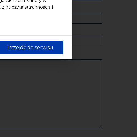
ego Centrum Kultury w
 należytą starannością i
Przejdź do serwisu