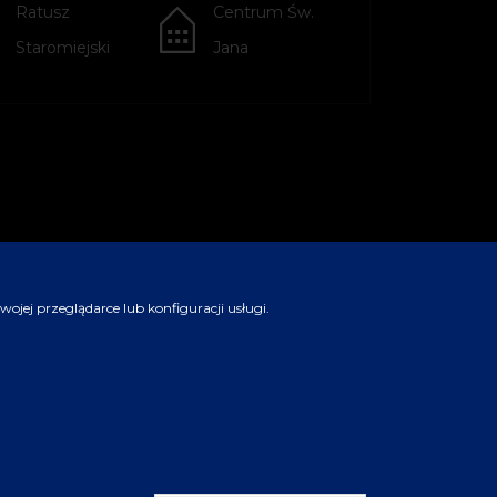
Ratusz
Centrum Św.
Staromiejski
Jana
jej przeglądarce lub konfiguracji usługi.