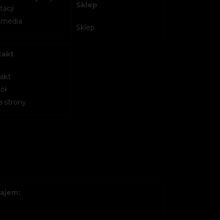
Sklep
acji
imedia
Sklep
takt
akt
ół
 strony
ajem: