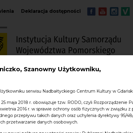
Przejdź do treści
MENU - Soc
wienia
Deklaracja dostępności
iczko, Szanowny Użytkowniku,
S
w. Jana
Edukacja
Sklep
Kontakt
Użytkowniku serwisu Nadbałtyckiego Centrum Kultury w Gdańs
 25 maja 2018 r. obowiązuje tzw. RODO, czyli Rozporządzenie P
a ds. kreacji i organizacji
 kwietnia 2016 r. w sprawie ochrony osób fizycznych w związku 
dnego przepływu takich danych oraz uchylenia dyrektywy 95/
ych przetwarzanie danych osobowych.