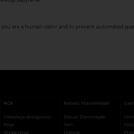
ot you are a human visitor and to prevent automated spa
NCK
Ratusz Staromiejski
Cent
Deklaracja dostępności
Ratusz Staromiejski
Cent
Misja
Sień
Histo
Wydarzenia
Historia
Proje