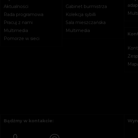
adapt
Aktualności
Gabinet burmistrza
Mult
Rada programowa
Kolekcja sybilli
Pracuj z nami
Sala mieszczańska
Multimedia
Multimedia
Kon
Pomorze w sieci
Kont
Zesp
Mapa
Bądźmy w kontakcie:
Wyn