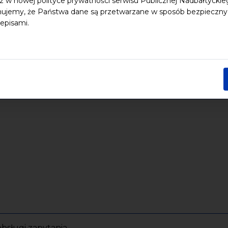
z w nowej polityce prywatności serwisu Publicznej Nadbałtycki
ujemy, że Państwa dane są przetwarzane w sposób bezpieczny, z
episami.
bsługi zapytania.