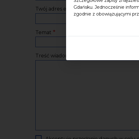
Szczegółowe zapisy znajdzies
Gdańsku. Jednocześnie inform
Twój adres e-mail
zgodnie z obowiązującymi prz
Temat
Treść wiadomości
Akceptuję przesłanie danych w celu o