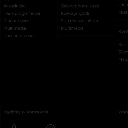
adapt
Aktualności
Gabinet burmistrza
Mult
Rada programowa
Kolekcja sybilli
Pracuj z nami
Sala mieszczańska
Multimedia
Multimedia
Kon
Pomorze w sieci
Kont
Zesp
Mapa
Bądźmy w kontakcie:
Wyn