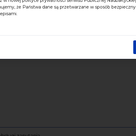
z w nowej polityce prywatności serwisu Publicznej Nadbałtycki
ujemy, że Państwa dane są przetwarzane w sposób bezpieczny, z
episami.
bsługi zapytania.