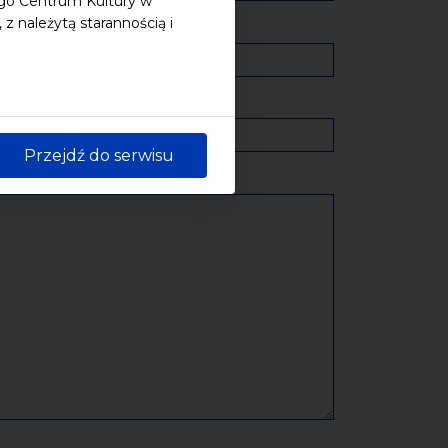
ego Centrum Kultury w
 należytą starannością i
Przejdź do serwisu