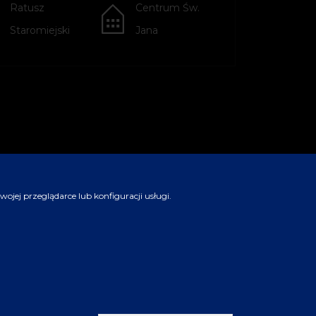
Ratusz
Centrum Św.
Staromiejski
Jana
jej przeglądarce lub konfiguracji usługi.