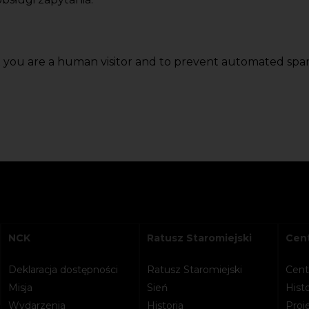
ot you are a human visitor and to prevent automated spa
NCK
Ratusz Staromiejski
Cent
Deklaracja dostępności
Ratusz Staromiejski
Cent
Misja
Sień
Histo
Wydarzenia
Historia
Proje