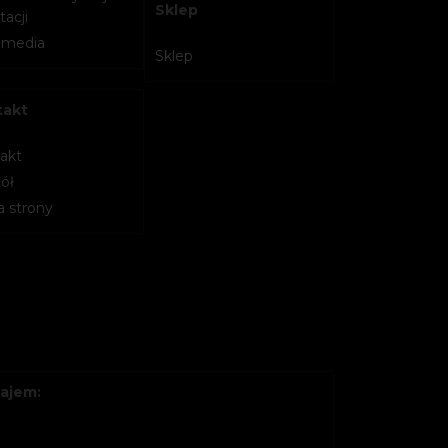
Sklep
acji
imedia
Sklep
takt
akt
ół
 strony
ajem: