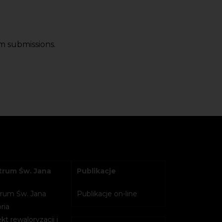
m submissions.
rum Św. Jana
Publikacje
rum Św. Jana
Publikacje on-line
ria
kt rewaloryzacji i