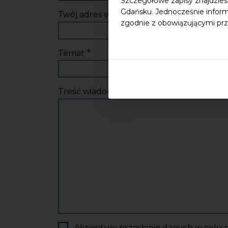
Szczegółowe zapisy znajdzies
Gdańsku. Jednocześnie inform
Twój adres e-mail
zgodnie z obowiązującymi prz
Temat
Treść wiadomości
Akceptuję przesłanie danych w celu o