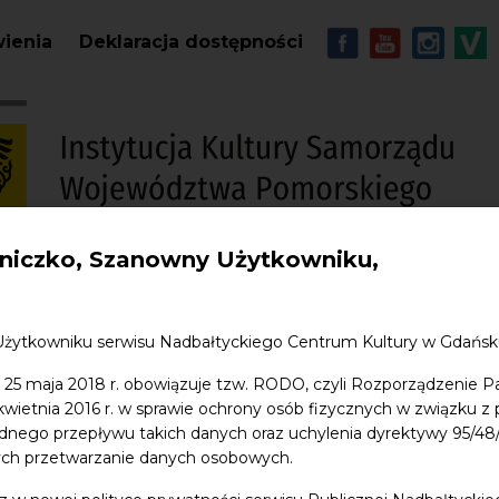
Przejdź do treści
MENU - Soc
wienia
Deklaracja dostępności
iczko, Szanowny Użytkowniku,
S
w. Jana
Edukacja
Sklep
Kontakt
Użytkowniku serwisu Nadbałtyckiego Centrum Kultury w Gdańs
 25 maja 2018 r. obowiązuje tzw. RODO, czyli Rozporządzenie P
pecjalistka ds. programów i projektów
 kwietnia 2016 r. w sprawie ochrony osób fizycznych w związku 
dnego przepływu takich danych oraz uchylenia dyrektywy 95/
ych przetwarzanie danych osobowych.