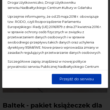
Droga Użytkowniczko, Drogi Użytkowniku
serwisu Nadbałtyckiego Centrum Kultury w Gdańsku
Uprzejmie informujemy, że od 25 maja 2018 r. obowiązuje
tzw. RODO, czyli Rozporządzenie Parlamentu
Europejskiego i Rady (UE) 2016/679 z dnia 27 kwietnia 2016 r.
w sprawie ochrony osób fizycznych w związku z
przetwarzaniem danych osobowych i w sprawie
swobodnego przepływu takich danych oraz uchylenia
dyrektywy 95/48/WE. Nowe prawo wprowadza zmiany w
zasadach regulujących przetwarzanie danych osobowych.
Szczegółowe zapisy znajdziesz w nowej polityce
prywatności serwisu Publicznej Nadbałtyckiego Centrum
Kultury w Gdańsku. Jednocześnie informujemy, że Państwa
dane są przetwarzane w sposób bezpieczny, z należytą
Przejdź do serwisu
starannością i zgodnie z obowiązującymi przepisami.
Baltek - pakiet książeczek dla