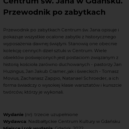
Centrum św. Jana w Gdańsku.
Przewodnik po zabytkach
Przewodnik po zabytkach Centrum św. Jana opisuje i
pokazuje wszystkie ocalone zabytki z historycznego
wyposażenia dawnej świątyni. Stanowią one obecnie
kolekcję cennych dzieł sztuki w Centrum. Wiele
obiektów poświęconych jest postaciom związanym z
historią kościoła zarówno duchowanych - pastorzy Jan
Huzingus, Jan Jakub Cramer, jak i świeckich - Tomasz
Movius, Zachariasz Zappio, Natanael Schroeder, a ich
forma świadczy o wysokiej klasie warsztatów i kunszcie
twórców, którzy je wykonali.
Wydanie
(nr): trzecie uzupełnione
Wydawca
: Nadbałtyckie Centrum Kultury w Gdańsku
Miejsce i rok wydania
: Gdańsk, 2022