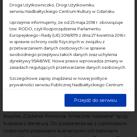
Droga Użytkowniczko, Drogi Użytkowniku
serwisu Nadbałtyckiego Centrum Kultury w Gdańsku
Uprzejmie informujemy, że od 25 maja 2018 r. obowiązuje
tzw. RODO, czyli Rozporządzenie Parlamentu
Czytanie Pomorza. Smacznie
Europejskiego i Rady (UE) 2016/679 z dnia 27 kwietnia 2016 r.
w sprawie ochrony osób fizycznych w związku z
napisane #6
przetwarzaniem danych osobowych i w sprawie
swobodnego przepływu takich danych oraz uchylenia
dyrektywy 95/48/WE. Nowe prawo wprowadza zmiany w
Od kilku lat Nadbałtyckie Centrum Kultury zaprasza do
zasadach regulujących przetwarzanie danych osobowych.
zwiedzania regionu szlakiem literatury pomorskiej.
Szczegółowe zapisy znajdziesz w nowej polityce
Pokłosiem kilkudziesięciu odbytych dotychczas
prywatności serwisu Publicznej Nadbałtyckiego Centrum
wycieczek jest seria książek „Czytanie Pomorza.
Kultury w Gdańsku. Jednocześnie informujemy, że Państwa
Literacki przewodnik po regionie”. Tym razem
dane są przetwarzane w sposób bezpieczny, z należytą
Przejdź do serwisu
zapraszamy do udziału w podróży kulinarnej!
starannością i zgodnie z obowiązującymi przepisami.
Książka „Czytanie Pomorza. Smacznie napisane” łączy
kulinaria z literaturą. Do podzielenia się z czytelnikami
rodzinnymi przepisami kulinarnymi i ich historiami