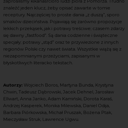
zaprosiliśmy kikanaśrcioro ludzi pióra z Pomorza. Trudno
znaleźć jeden klucz, żeby opisać zawarte w tomie
receptury. Najczęściej to proste dania „z duszą”, sporo
smaków dzieciństwa. Pojawiają się zarówno propozycje
lekkich przekąsek, jak i potrawy treściwe; czasem zdarzy
się dawny „fastfood”. Są dania codzienne i świąteczne
specjały; potrawy „stąd” oraz te przywiezione z innych
regionów Polski czy nawet świata. Wszystkie wiążą się z
niezapomnianymi przeżyciami, zapisanymi w
błyskotliwych literacko tekstach.
Autorzy:
Wojciech Boros, Martyna Bunda, Krystyna
Chwin, Tadeusz Dąbrowski, Jacek Dehnel, Jarosław
Ellwart, Anna Janko, Adam Kamiński, Dorota Karaś,
Andrzej Kasperek, Monika Milewska, Daniel Odija,
Barbara Piórkowska, Michał Pruszak, Bożena Ptak,
Mieczysław Struk, Lawrence Ugwu.