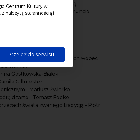
trowana książka będzie idealną
ego Centrum Kultury w
formacjami zachodzącymi na gruncie
 należytą starannością i
Przejdź do serwisu
m" - o określeniach stosowanych wobec
omasz Nowak
oanna Gostkowska-Białek
amila Gillmeister
cenicznym - Mariusz Żwierko
zpérą dzarté - Tomasz Fopke
brzeżach świata zwanego tradycją - Piotr