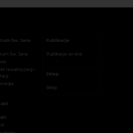
rum Św. Jana
Publikacje
rum Św. Jana
Publikacje on-line
ria
kt rewaloryzacji i
Sklep
acji
imedia
Sklep
takt
akt
ół
 strony