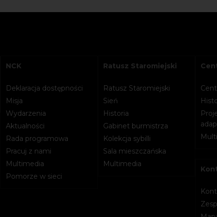
NCK
Ratusz Staromiejski
Cent
Deklaracja dostępności
Ratusz Staromiejski
Cent
Misja
Sień
Histo
Wydarzenia
Historia
Proje
adapt
Aktualności
Gabinet burmistrza
Mult
Rada programowa
Kolekcja sybilli
Pracuj z nami
Sala mieszczańska
Multimedia
Multimedia
Kon
Pomorze w sieci
Kont
Zesp
Mapa