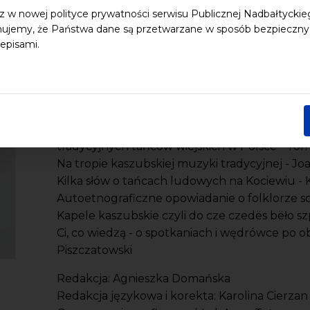
Pomorza oraz innych części kraju. Bogato ilus
z w nowej polityce prywatności serwisu Publicznej Nadbałtycki
propozycją dla osób zainteresowanych trans
ujemy, że Państwa dane są przetwarzane w sposób bezpieczny, z
kultury ludowej.
episami.
SPIS TREŚCI
Wstęp
Zanim "tradycyjne" przeciwstawiono "ludowy
tradycyjnych tańców wiejskich w Polsce - T
Na tropie kaszubskiej muzyki tradycyjnej - J
Kilka słów o tańcach ludowych na Kociewiu - K
Autoetnograficzne opowiadanie o folklorze s
Kapele kaszubskie czyli do cze czedës bëło s
Ci, co wiedzą - o spotkaniach i wędrówce po o
Piszczatowski
Redakcja: Agnieszka Domańska
Redakcja językowa i korekta: Karolina Cierzan