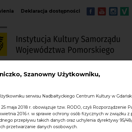
Przejdź do treści
MENU - Soc
wienia
Deklaracja dostępności
iczko, Szanowny Użytkowniku,
S
w. Jana
Edukacja
Sklep
Kontakt
Użytkowniku serwisu Nadbałtyckiego Centrum Kultury w Gdańs
Raz na ludowo. Od folklo
 25 maja 2018 r. obowiązuje tzw. RODO, czyli Rozporządzenie P
 kwietnia 2016 r. w sprawie ochrony osób fizycznych w związku 
dnego przepływu takich danych oraz uchylenia dyrektywy 95/
ych przetwarzanie danych osobowych.
Publikacja zawiera teksty sześciu autorów – e