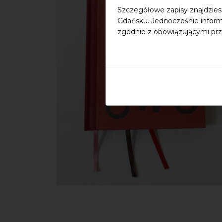
Szczegółowe zapisy znajdzies
Gdańsku. Jednocześnie inform
zgodnie z obowiązującymi prz