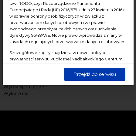
tzw. RODO, czyli Rozporządzenie Parlamentu
Europejskiego i Rady (UE) 2016/679 z dnia 27 kwietnia 2016 r.
w sprawie ochrony osób fizycznych w związku z
przetwarzaniem danych osobowych i w sprawie
swobodnego przepływu takich danych oraz uchylenia
dyrektywy 95/48/WE. Nowe prawo wprowadza zmiany w
zasadach regulujących przetwarzanie danych osobowych.
Szczegółowe zapisy znajdziesz w nowej polityce
prywatności serwisu Publicznej Nadbałtyckiego Centrum
Kultury w Gdańsku. Jednocześnie informujemy, że Państwa
dane są przetwarzane w sposób bezpieczny, z należytą
Przejdź do serwisu
starannością i zgodnie z obowiązującymi przepisami.
Wyróżnij na głównej
Wyłączony