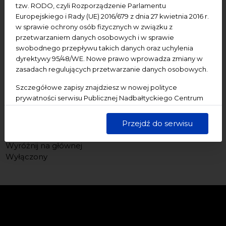
tzw. RODO, czyli Rozporządzenie Parlamentu
Europejskiego i Rady (UE) 2016/679 z dnia 27 kwietnia 2016 r.
w sprawie ochrony osób fizycznych w związku z
przetwarzaniem danych osobowych i w sprawie
swobodnego przepływu takich danych oraz uchylenia
dyrektywy 95/48/WE. Nowe prawo wprowadza zmiany w
zasadach regulujących przetwarzanie danych osobowych.
Szczegółowe zapisy znajdziesz w nowej polityce
prywatności serwisu Publicznej Nadbałtyckiego Centrum
Kultury w Gdańsku. Jednocześnie informujemy, że Państwa
dane są przetwarzane w sposób bezpieczny, z należytą
Przejdź do serwisu
starannością i zgodnie z obowiązującymi przepisami.
Wyróżnij na głównej
Wyłączony