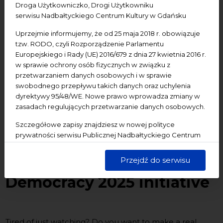
Droga Użytkowniczko, Drogi Użytkowniku
serwisu Nadbałtyckiego Centrum Kultury w Gdańsku
Uprzejmie informujemy, że od 25 maja 2018 r. obowiązuje
tzw. RODO, czyli Rozporządzenie Parlamentu
Europejskiego i Rady (UE) 2016/679 z dnia 27 kwietnia 2016 r.
w sprawie ochrony osób fizycznych w związku z
21/07/2025
przetwarzaniem danych osobowych i w sprawie
swobodnego przepływu takich danych oraz uchylenia
The future of the Baltic
dyrektywy 95/48/WE. Nowe prawo wprowadza zmiany w
zasadach regulujących przetwarzanie danych osobowych.
Sea Region depends on
Szczegółowe zapisy znajdziesz w nowej polityce
you! OPEN CALL to the
prywatności serwisu Publicznej Nadbałtyckiego Centrum
Kultury w Gdańsku. Jednocześnie informujemy, że Państwa
Baltic Youth Waves for
dane są przetwarzane w sposób bezpieczny, z należytą
Przejdź do serwisu
starannością i zgodnie z obowiązującymi przepisami.
Democracy 2025 initiative
Tired of just watching? Do you want to make a real