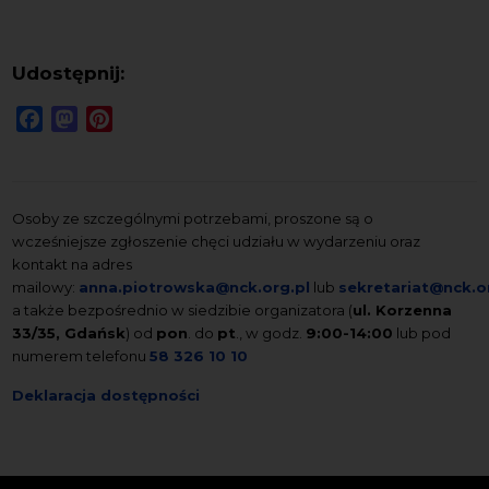
Udostępnij:
Facebook
Mastodon
Pinterest
Osoby ze szczególnymi potrzebami, proszone są o
wcześniejsze zgłoszenie chęci udziału w wydarzeniu oraz
kontakt na adres
mailowy:
anna.piotrowska@nck.org.pl
lub
sekretariat@nck.o
a także bezpośrednio w siedzibie organizatora (
ul. Korzenna
33/35, Gdańsk
) od
pon
. do
pt
., w godz.
9:00-14:00
lub pod
numerem telefonu
58 326 10 10
Deklaracja dostępności