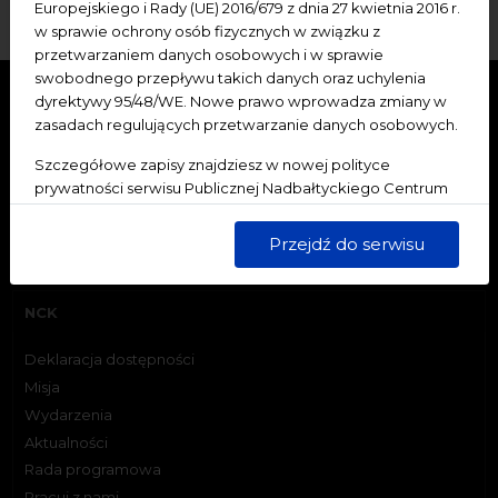
Europejskiego i Rady (UE) 2016/679 z dnia 27 kwietnia 2016 r.
w sprawie ochrony osób fizycznych w związku z
przetwarzaniem danych osobowych i w sprawie
swobodnego przepływu takich danych oraz uchylenia
dyrektywy 95/48/WE. Nowe prawo wprowadza zmiany w
zasadach regulujących przetwarzanie danych osobowych.
Szczegółowe zapisy znajdziesz w nowej polityce
prywatności serwisu Publicznej Nadbałtyckiego Centrum
Kultury w Gdańsku. Jednocześnie informujemy, że Państwa
dane są przetwarzane w sposób bezpieczny, z należytą
Przejdź do serwisu
starannością i zgodnie z obowiązującymi przepisami.
NCK
Deklaracja dostępności
Misja
Wydarzenia
Aktualności
Rada programowa
Pracuj z nami