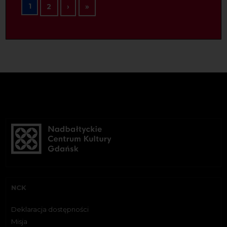
Stronicowanie
1
Następna strona
Ostatnia strona
2
›
»
NCK
Deklaracja dostępności
Misja