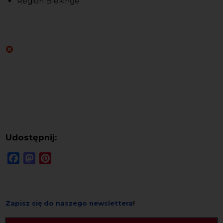
Region Blekinge
Udostępnij:
Facebook
Mastodon
Pinterest
Zapisz się do naszego newslettera
!