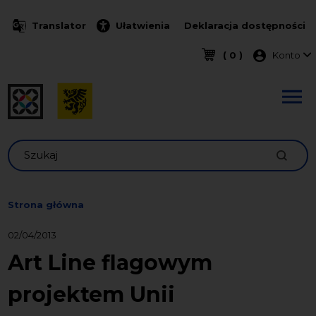
Przejdź do treści
Translator
Ułatwienia
Deklaracja dostępności
Menu k
( 0 )
Konto
Szukaj
Strona główna
02/04/2013
Art Line flagowym
projektem Unii