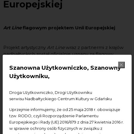
Europejskiej
Art Line
flagowym projektem Unii Europejskiej
Projekt artystyczny
Art Line
wraz z partnermi z krajów
nadbałtyckich został oficjalnie uznany za flagowy
projekt Unii Europejskiej. Pierwszy raz w historii
Programu Współpracy Transgranicznej
Południowy
Szanowna Użytkowniczko, Szanowny
Bałtyk
program kulturalny otrzymał status falgowego.
Użytkowniku,
Tym samym
Art Line
stał się częścią Strategii Bałtyku -
Action Plan for the Baltic Region
. Poprzez działania
Droga Użytkowniczko, Drogi Użytkowniku
kulturalne projektu
Art Line
, nawiązana pomiędzy
serwisu Nadbałtyckiego Centrum Kultury w Gdańsku
instytucjami sieć współpracy stała się bodźcem do
rozwoju regionu. Art Line jest jednym z sześciu
Uprzejmie informujemy, że od 25 maja 2018 r. obowiązuje
projektów flagowych
Programu Współpracy
tzw. RODO, czyli Rozporządzenie Parlamentu
Transgranicznej
Południowy Bałtyk
.
Europejskiego i Rady (UE) 2016/679 z dnia 27 kwietnia 2016 r.
w sprawie ochrony osób fizycznych w związku z
Art Line to 14 instytucji kultury z 5 krajów