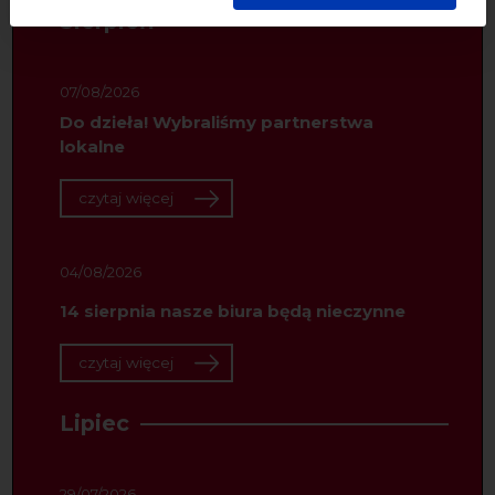
starannością i zgodnie z obowiązującymi przepisami.
Sierpień
07/08/2026
Do dzieła! Wybraliśmy partnerstwa
lokalne
czytaj więcej
04/08/2026
14 sierpnia nasze biura będą nieczynne
czytaj więcej
Lipiec
29/07/2026