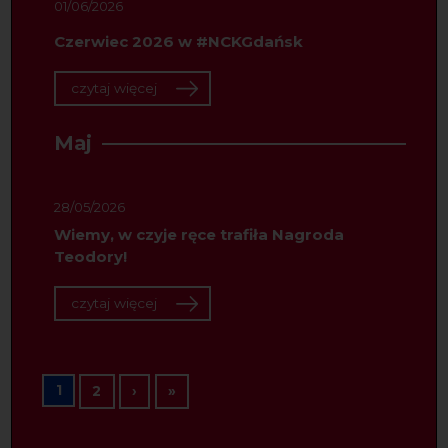
01/06/2026
Czerwiec 2026 w #NCKGdańsk
czytaj więcej
Maj
28/05/2026
Wiemy, w czyje ręce trafiła Nagroda
Teodory!
czytaj więcej
Stronicowanie
1
Następna strona
Ostatnia strona
2
›
»