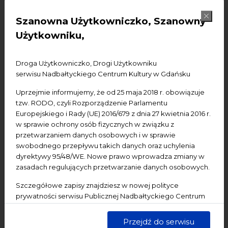
dla zwiedzających
Szanowna Użytkowniczko, Szanowny
Użytkowniku,
W związku z realizacją filmu "Niezwykła podróż"
informujemy, że Ratusz Staromiejski będzie zamknięty
Droga Użytkowniczko, Drogi Użytkowniku
dla zwiedzających.
serwisu Nadbałtyckiego Centrum Kultury w Gdańsku
Uprzejmie informujemy, że od 25 maja 2018 r. obowiązuje
tzw. RODO, czyli Rozporządzenie Parlamentu
Europejskiego i Rady (UE) 2016/679 z dnia 27 kwietnia 2016 r.
Udostępnij:
w sprawie ochrony osób fizycznych w związku z
przetwarzaniem danych osobowych i w sprawie
Facebook
Mastodon
Pinterest
swobodnego przepływu takich danych oraz uchylenia
dyrektywy 95/48/WE. Nowe prawo wprowadza zmiany w
zasadach regulujących przetwarzanie danych osobowych.
Zapisz się do naszego newslettera
!
Szczegółowe zapisy znajdziesz w nowej polityce
prywatności serwisu Publicznej Nadbałtyckiego Centrum
Kultury w Gdańsku. Jednocześnie informujemy, że Państwa
Pozostałe aktualności
dane są przetwarzane w sposób bezpieczny, z należytą
Przejdź do serwisu