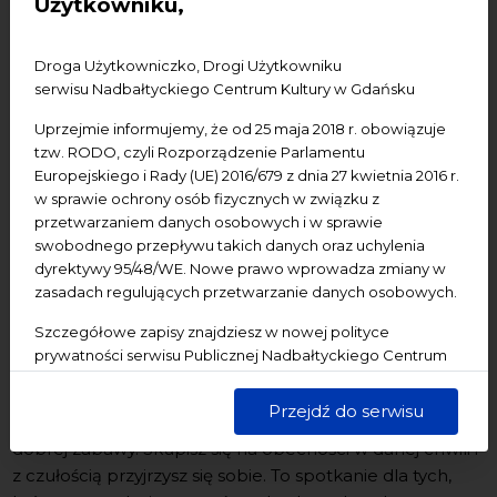
Użytkowniku,
Uwolnij swoją ekspresję!
Droga Użytkowniczko, Drogi Użytkowniku
serwisu Nadbałtyckiego Centrum Kultury w Gdańsku
To zajęcia taneczne, dla wszystkich, którzy chcą się
Uprzejmie informujemy, że od 25 maja 2018 r. obowiązuje
poruszyć i wzruszyć. W ruchu poszukamy radości,
tzw. RODO, czyli Rozporządzenie Parlamentu
odwagi oraz indywidualnej i autentycznej formy wyrazu
Europejskiego i Rady (UE) 2016/679 z dnia 27 kwietnia 2016 r.
każdego uczestnika. I to wszystko bez choreografii!
w sprawie ochrony osób fizycznych w związku z
przetwarzaniem danych osobowych i w sprawie
Zaczniemy od rozgrzewki z ćwiczeniami pod kątem
swobodnego przepływu takich danych oraz uchylenia
swobodnej improwizacji, ekspresji i eksperymentów
dyrektywy 95/48/WE. Nowe prawo wprowadza zmiany w
ruchowych. Potem przyjdzie czas na naturalne flow do
zasadach regulujących przetwarzanie danych osobowych.
muzyki. Natomiast na zakończenie wspólnie się
Szczegółowe zapisy znajdziesz w nowej polityce
wyciszymy, aby domknąć to wyjątkowe doświadczenie.
prywatności serwisu Publicznej Nadbałtyckiego Centrum
Czym jest taniec intuicyjny?
Kultury w Gdańsku. Jednocześnie informujemy, że Państwa
dane są przetwarzane w sposób bezpieczny, z należytą
Przejdź do serwisu
To połączenie uważności, ukojenia, fizycznego wysiłku i
starannością i zgodnie z obowiązującymi przepisami.
dobrej zabawy. Skupisz się na obecności w danej chwili i
z czułością przyjrzysz się sobie. To spotkanie dla tych,