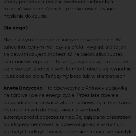
którzy potrzebują︎ poczuć swobodę ruchu, chcą
rozwijać świadomość ciała i przekierować uwagę z
myślenia do czucia.
Dla kogo?
Nie jest wymagane wcześniejsze doświadczenie. W
tańcu intuicyjnym nie liczy się efekt i wygląd, ale to jak
się bawisz i czujesz. Możesz iść na całość albo tuptać
skromnie w rogu sali – Ty sam_a wybierasz, na ile chcesz
się otworzyć. Zadbaj o swój komfort: ubierz się wygodnie
i weź coś do picia. Tańczymy boso lub w skarpetkach.
Aneta Bożyczko
– to dziewczyna z Północy z zajawką
na zdrowe i pełne energii życie. Przez lata zbierała
doświadczenia na warsztatach ruchowych, a teraz sama
inspiruje innych do poszukiwania swobody i
autentyczności poprzez taniec. Jej zajęcia to przestrzeń
do eksperymentowania, obserwacji siebie w ruchu i
osobistych odkryć. Tworzy autorskie scenariusze praktyk