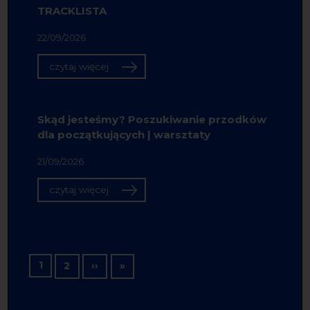
TRACKLISTA
22/09/2026
czytaj więcej
Skąd jesteśmy? Poszukiwanie przodków
dla początkujących | warsztaty
21/09/2026
czytaj więcej
Stronicowanie
1
Następna strona
Ostatnia strona
2
››
»