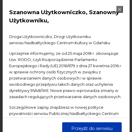
Recital fortepianowy Pawła Kowalskiego. Bilety w cenie
Szanowna Użytkowniczko, Szanowny
20 i 15 zł. do nabycia 2 godz. przed koncertem.
Użytkowniku,
Droga Użytkowniczko, Drogi Użytkowniku
serwisu Nadbałtyckiego Centrum Kultury w Gdańsku
Uprzejmie informujemy, że od 25 maja 2018 r. obowiązuje
Udostępnij:
tzw. RODO, czyli Rozporządzenie Parlamentu
Europejskiego i Rady (UE) 2016/679 z dnia 27 kwietnia 2016 r.
Facebook
Mastodon
Pinterest
w sprawie ochrony osób fizycznych w związku z
przetwarzaniem danych osobowych i w sprawie
GALERIA
swobodnego przepływu takich danych oraz uchylenia
dyrektywy 95/48/WE. Nowe prawo wprowadza zmiany w
zasadach regulujących przetwarzanie danych osobowych.
Szczegółowe zapisy znajdziesz w nowej polityce
prywatności serwisu Publicznej Nadbałtyckiego Centrum
Kultury w Gdańsku. Jednocześnie informujemy, że Państwa
dane są przetwarzane w sposób bezpieczny, z należytą
Przejdź do serwisu
starannością i zgodnie z obowiązującymi przepisami.