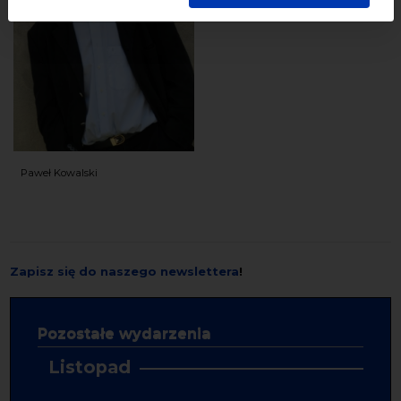
Paweł Kowalski
Zapisz się do naszego newslettera
!
Pozostałe wydarzenia
Listopad