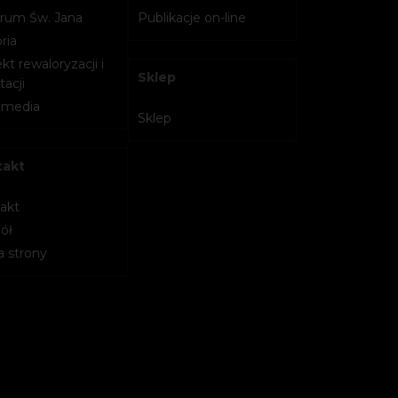
rum Św. Jana
Publikacje on-line
ria
kt rewaloryzacji i
Sklep
acji
imedia
Sklep
takt
akt
ół
 strony