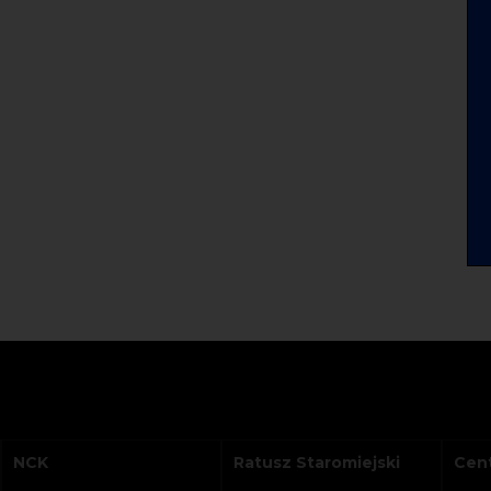
NCK
Ratusz Staromiejski
Cent