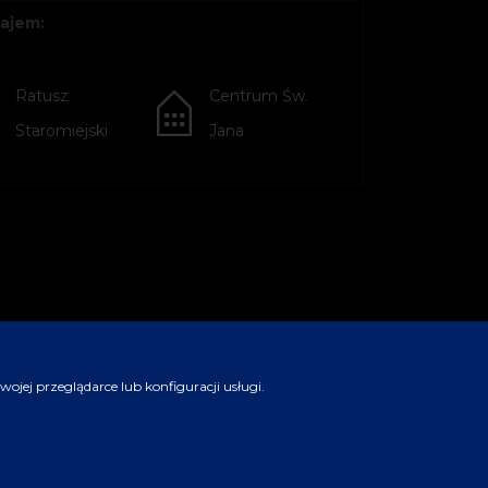
ajem:
Ratusz
Centrum Św.
Staromiejski
Jana
jej przeglądarce lub konfiguracji usługi.