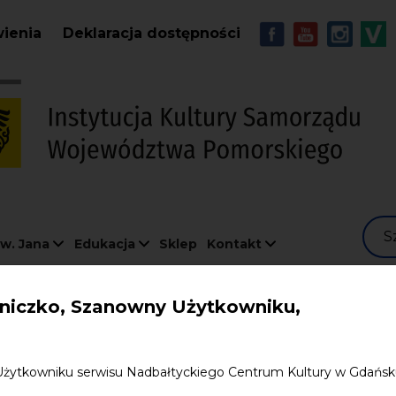
Przejdź do treści
MENU - Soc
wienia
Deklaracja dostępności
S
w. Jana
Edukacja
Sklep
Kontakt
iczko, Szanowny Użytkowniku,
.01.2005
Użytkowniku serwisu Nadbałtyckiego Centrum Kultury w Gdańs
nna