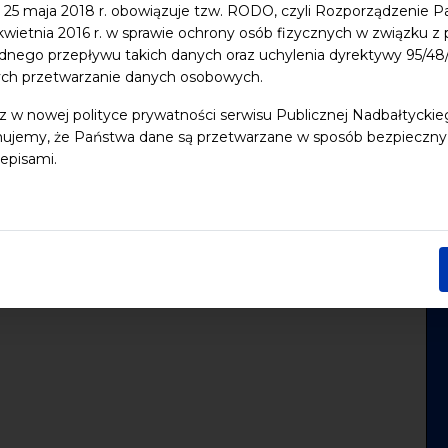
 25 maja 2018 r. obowiązuje tzw. RODO, czyli Rozporządzenie P
 kwietnia 2016 r. w sprawie ochrony osób fizycznych w związku 
do iCal
dnego przepływu takich danych oraz uchylenia dyrektywy 95/
ych przetwarzanie danych osobowych.
z w nowej polityce prywatności serwisu Publicznej Nadbałtycki
ałem akcji Radia Gdańsk "Lista ?wietych
ujemy, że Państwa dane są przetwarzane w sposób bezpieczny, z
Krystyna łubieńska, Krystyna Stańko i zespół 0-58.
episami.