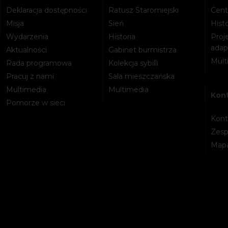
Deklaracja dostępności
Ratusz Staromiejski
Cent
Misja
Sień
Histo
Wydarzenia
Historia
Proje
adapt
Aktualności
Gabinet burmistrza
Mult
Rada programowa
Kolekcja sybilli
Pracuj z nami
Sala mieszczańska
Multimedia
Multimedia
Kon
Pomorze w sieci
Kont
Zesp
Mapa