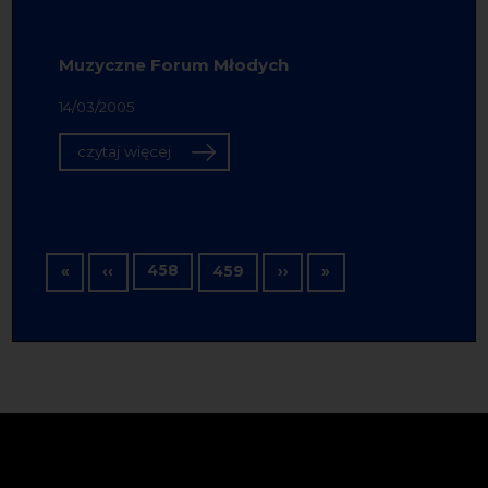
Muzyczne Forum Młodych
14/03/2005
czytaj więcej
Stronicowanie
Pierwsza strona
Poprzednia strona
458
Następna strona
Ostatnia strona
«
‹‹
459
››
»