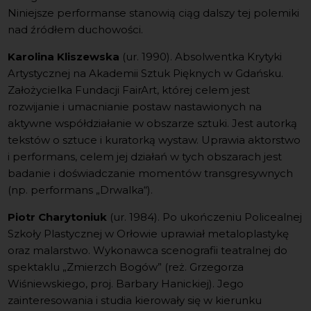
Niniejsze performanse stanowią ciąg dalszy tej polemiki
nad źródłem duchowości.
Karolina Kliszewska
(ur. 1990). Absolwentka Krytyki
Artystycznej na Akademii Sztuk Pięknych w Gdańsku.
Założycielka Fundacji FairArt, której celem jest
rozwijanie i umacnianie postaw nastawionych na
aktywne współdziałanie w obszarze sztuki. Jest autorką
tekstów o sztuce i kuratorką wystaw. Uprawia aktorstwo
i performans, celem jej działań w tych obszarach jest
badanie i doświadczanie momentów transgresywnych
(np. performans „Drwalka“).
Piotr Charytoniuk
(ur. 1984). Po ukończeniu Policealnej
Szkoły Plastycznej w Orłowie uprawiał metaloplastykę
oraz malarstwo. Wykonawca scenografii teatralnej do
spektaklu „Zmierzch Bogów” (reż. Grzegorza
Wiśniewskiego, proj. Barbary Hanickiej). Jego
zainteresowania i studia kierowały się w kierunku