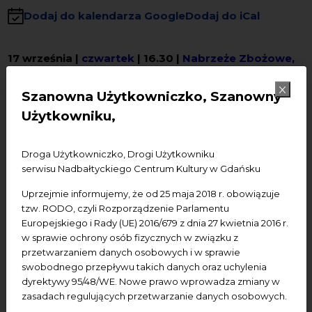
Dodaj do kalendarza Google
Dodaj do iCal
17 września |
czwartek
| 16.30 |
Nabrzeże Zbożowe,
Nowy Port
PERFORMANCE
Szanowna Użytkowniczko, Szanowny
Uczucie oceaniczne
Użytkowniku,
Kurator
: Adam Mandziejewski
Artyści
: Karolina Kliszewska, Piotr Charytoniuk
Droga Użytkowniczko, Drogi Użytkowniku
W ramach miniatury kuratorskiej prezentowane są dwa
serwisu Nadbałtyckiego Centrum Kultury w Gdańsku
performanse, które poprzez fizyczne działanie pragną
Uprzejmie informujemy, że od 25 maja 2018 r. obowiązuje
sięgać po treści metafizyczne, przez inkorporację chcą
tzw. RODO, czyli Rozporządzenie Parlamentu
dotknąć transcendencji. Transgresja fizycznie i
Europejskiego i Rady (UE) 2016/679 z dnia 27 kwietnia 2016 r.
społecznie określonej kondycji podmiotu to istota sztuki
w sprawie ochrony osób fizycznych w związku z
performansu, która tutaj wydarza się bądź przez
przetwarzaniem danych osobowych i w sprawie
swobodnego przepływu takich danych oraz uchylenia
ekspresję nieograniczonego narcyzmu, bądź przez
dyrektywy 95/48/WE. Nowe prawo wprowadza zmiany w
aktualizację rytuału inicjacji, zaś w obu wypadkach
zasadach regulujących przetwarzanie danych osobowych.
prowadzi do uobecnienia potencjalnych wspólnot, a