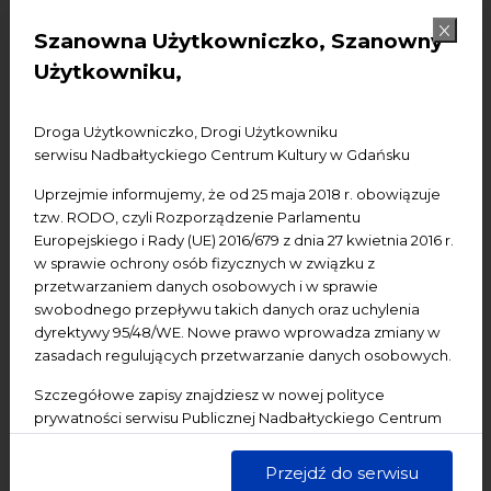
Nominacja do Nagrody Artusa za książkę Jesieni:
Szanowna Użytkowniczko, Szanowny
Barbara Szczepuła "Przystanek politechnika".
Użytkowniku,
Organizatorzy: Dziennik Bałtycki, Radio Plus, Telewizja
Gdańsk, NCK. Wstęp wolny
Droga Użytkowniczko, Drogi Użytkowniku
serwisu Nadbałtyckiego Centrum Kultury w Gdańsku
Uprzejmie informujemy, że od 25 maja 2018 r. obowiązuje
Udostępnij:
tzw. RODO, czyli Rozporządzenie Parlamentu
Europejskiego i Rady (UE) 2016/679 z dnia 27 kwietnia 2016 r.
Facebook
Mastodon
Pinterest
w sprawie ochrony osób fizycznych w związku z
przetwarzaniem danych osobowych i w sprawie
swobodnego przepływu takich danych oraz uchylenia
GALERIA
dyrektywy 95/48/WE. Nowe prawo wprowadza zmiany w
zasadach regulujących przetwarzanie danych osobowych.
Szczegółowe zapisy znajdziesz w nowej polityce
prywatności serwisu Publicznej Nadbałtyckiego Centrum
Kultury w Gdańsku. Jednocześnie informujemy, że Państwa
dane są przetwarzane w sposób bezpieczny, z należytą
Przejdź do serwisu
starannością i zgodnie z obowiązującymi przepisami.