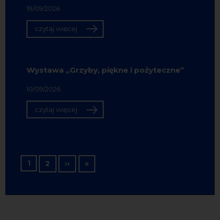
19/09/2026
czytaj więcej
Wystawa „Grzyby, piękne i pożyteczne”
10/09/2026
czytaj więcej
Stronicowanie
1
Następna strona
Ostatnia strona
2
››
»