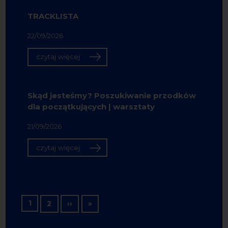
TRACKLISTA
22/09/2026
czytaj więcej
Skąd jesteśmy? Poszukiwanie przodków
dla początkujących | warsztaty
21/09/2026
czytaj więcej
Stronicowanie
1
Następna strona
Ostatnia strona
2
››
»