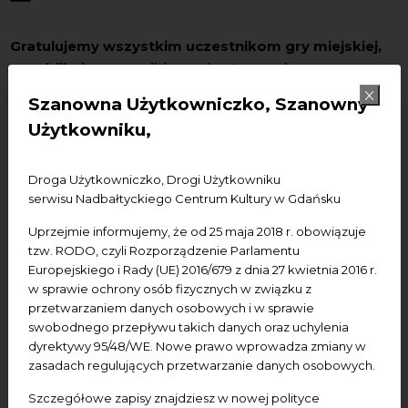
Gratulujemy wszystkim uczestnikom gry miejskiej,
w publikujemy
wyniki
oraz
kartę gry do
samodzielnego przejścia trasy
.
Szanowna Użytkowniczko, Szanowny
Użytkowniku,
Nagrody do odebrania od 18 do 31 maja w
Droga Użytkowniczko, Drogi Użytkowniku
sekretariacie Nadbałtyckiego Centrum Kultury, ulica
serwisu Nadbałtyckiego Centrum Kultury w Gdańsku
Korzenna 33/35 w godzinach 10.00-18.00.
Uprzejmie informujemy, że od 25 maja 2018 r. obowiązuje
tzw. RODO, czyli Rozporządzenie Parlamentu
Europejskiego i Rady (UE) 2016/679 z dnia 27 kwietnia 2016 r.
GRA MIEJSKA „ŚLADAMI RÓŻNYCH WYZNAŃ”
w sprawie ochrony osób fizycznych w związku z
przetwarzaniem danych osobowych i w sprawie
6 maja 2017 r. (sobota), w godz. 11.30–14.30
swobodnego przepływu takich danych oraz uchylenia
dyrektywy 95/48/WE. Nowe prawo wprowadza zmiany w
Gra miejska – przeznaczona dla rodzin – pozwoli
zasadach regulujących przetwarzanie danych osobowych.
uczestnikom poznać jeden z ciekawszych aspektów
Szczegółowe zapisy znajdziesz w nowej polityce
kulturowego dziedzictwa Gdańska. To jedno z tych