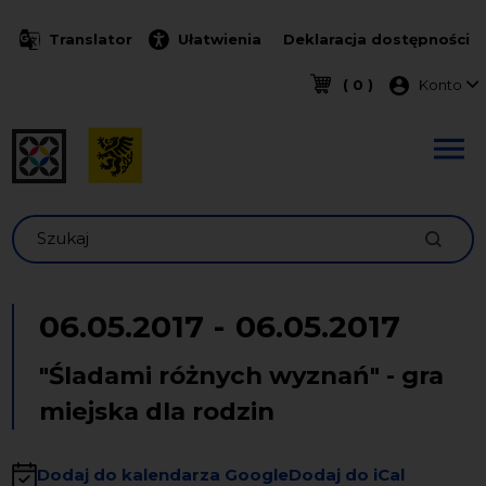
Przejdź do treści
Translator
Ułatwienia
Deklaracja dostępności
Menu k
( 0 )
Konto
Szukaj
06.05.2017
-
06.05.2017
"Śladami różnych wyznań" - gra
miejska dla rodzin
Dodaj do kalendarza Google
Dodaj do iCal