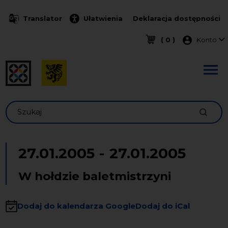
Przejdź do treści
Translator
Ułatwienia
Deklaracja dostępności
Menu k
( 0 )
Konto
Szukaj
27.01.2005
-
27.01.2005
W hołdzie baletmistrzyni
Dodaj do kalendarza Google
Dodaj do iCal