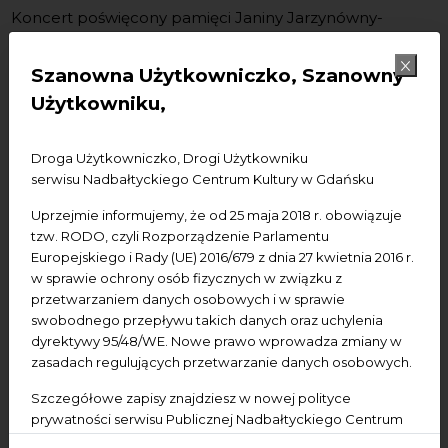
Koncert poświęcony pamięci Janiny Jarzynówny-
Sobczak w 90-tą rocznicę urodzin.
Szanowna Użytkowniczko, Szanowny
Użytkowniku,
Wystąpią: Julia Iwaszkiewicz (sopran), Natalia Walewska-
Droga Użytkowniczko, Drogi Użytkowniku
serwisu Nadbałtyckiego Centrum Kultury w Gdańsku
Stolarska (skrzypce), Marek Andrzej Stasiewicz (taniec),
Rafał Lewandowski (fortepian), uczniowie Gdańskiej
Uprzejmie informujemy, że od 25 maja 2018 r. obowiązuje
Szkoły Baletowej.
tzw. RODO, czyli Rozporządzenie Parlamentu
Europejskiego i Rady (UE) 2016/679 z dnia 27 kwietnia 2016 r.
w sprawie ochrony osób fizycznych w związku z
przetwarzaniem danych osobowych i w sprawie
swobodnego przepływu takich danych oraz uchylenia
dyrektywy 95/48/WE. Nowe prawo wprowadza zmiany w
Organizator: Stowarzyszenie Polskich Artystów
zasadach regulujących przetwarzanie danych osobowych.
Muzyków, współorg. NCK.
Szczegółowe zapisy znajdziesz w nowej polityce
prywatności serwisu Publicznej Nadbałtyckiego Centrum
Kultury w Gdańsku. Jednocześnie informujemy, że Państwa