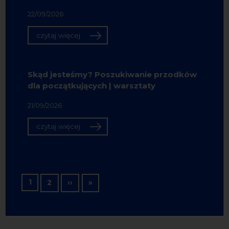
22/09/2026
czytaj więcej
Skąd jesteśmy? Poszukiwanie przodków
dla początkujących | warsztaty
21/09/2026
czytaj więcej
Stronicowanie
1
Następna strona
Ostatnia strona
2
››
»