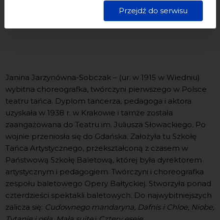
dane są przetwarzane w sposób bezpieczny, z należytą
Przejdź do serwisu
starannością i zgodnie z obowiązującymi przepisami.
Wstęp wolny
Janina Jarzynówna-Sobczak – (ur. w 1915 w Wiedniu)
wybitna choreografka, twórczyni pierwszego w Polsce
teatru tańca. Dyplom tancerza, pedagoga i aktora
uzyskała w 1938 r. w Krakowie i tamże została
zaangażowana do Teatru im. Juliusza Słowackiego. Po
wojnie przeniosła się do Gdańska. Założyła tu Szkołę
Tańca Artystycznego, przekształconą z czasem w
Państwową Szkołę Baletową, której była dyrektorem
artystycznym i pedagogiem. Twórczyni i choreografka
zespołu baletowego Opery Bałtyckiej. Stworzyła ponad
czterdzieści spektakli baletowych. Do najwybitniejszych
zalicza się:
Cudownego mandaryna, Dafnis i Chloe, Niobe,
Tytanię i osła, Małą suitę
i
Cztery eseje.