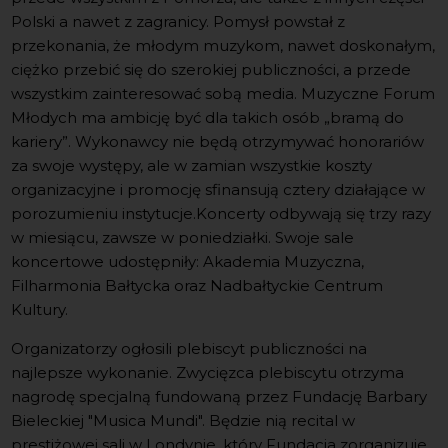
Polski a nawet z zagranicy. Pomysł powstał z
przekonania, że młodym muzykom, nawet doskonałym,
ciężko przebić się do szerokiej publiczności, a przede
wszystkim zainteresować sobą media. Muzyczne Forum
Młodych ma ambicję być dla takich osób „bramą do
kariery”. Wykonawcy nie będą otrzymywać honorariów
za swoje występy, ale w zamian wszystkie koszty
organizacyjne i promocję sfinansują cztery działające w
porozumieniu instytucje.Koncerty odbywają się trzy razy
w miesiącu, zawsze w poniedziałki. Swoje sale
koncertowe udostępniły: Akademia Muzyczna,
Filharmonia Bałtycka oraz Nadbałtyckie Centrum
Kultury.
Organizatorzy ogłosili plebiscyt publiczności na
najlepsze wykonanie. Zwycięzca plebiscytu otrzyma
nagrodę specjalną fundowaną przez Fundację Barbary
Bieleckiej "Musica Mundi". Będzie nią recital w
prestiżowej sali w Londynie, który Fundacja zorganizuje