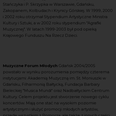
Stańczyka i P. Skrzypka w Warszawie, Gdańsku,
Zakopanem, Kolbudach i Krynicy Górskiej. W 1999, 2000
i 2002 roku otrzymał Stypendium Artystyczne Ministra
Kultury i Sztuki, a w 2002 roku stypendium "Agrafki
Muzycznej". W latach 1999-2003 był pod opieką
Krajowego Funduszu Na Rzecz Dzieci.
Muzyczne Forum Młodych
Gdańsk 2004/2005
powstało w wyniku porozumienia pomiędzy czterema
instytucjami: Akademią Muzyczną im. St. Moniuszki w
Gdańsku, Filharmonią Bałtycką, Fundacja Barbary
Bieleckiej "Musica Mundi" oraz Nadbałtyckim Centrum
Kultury. Celem projektu jest stworzenie nowego cyklu
koncertów. Mają one stać na wysokim poziomie
artystycznym i służyć promocji młodych artystów,
przede wszystkim z Pomorza, ale także z innych części