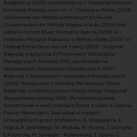
Bydgoszczy (2001), wyróżnienia na II Międzynarodowym
Konkursie Pianistycznym im. F. Chopina w Wilnie (2003),
wyróżnienia na I Międzyuczelnianym Konkursie
Chopinowskim im. Miłosza Magina w łodzi (2004).Brał
udział w Aomori Music Festival w Japonii (1999), w I
Festiwalu Młodych Pianistów w Bielsku-Białej (2001) i w
Festival Entre-Deux-Airs we Francji (2003). Otrzymał
Nagrodę Artystyczną III Pomorskich Warsztatów
Pianistycznych Fermata 2001, wyróżnienie na
Warszawskich Warsztatach Pianistycznych 2001 i
Nagrodę V Warszawskich Warsztatów Pianistycznych
(2004). Występował z orkiestrą Państwowej Opery
Bałtyckiej i z orkiestrą Liceum Muzycznego. Nagrywał
dla japońskiej telewizji RAB i dla telewizji polskiej.
Koncertował w wielu miastach Polski, a także w Japonii,
Francji i Niemczech. Brał udział w kursach
prowadzonych przez profesorów: B. Ringeissena, E.
Indjica, A. Jasińskiego, W. Wojtala, W. Nosinę, J. Stompla,
E.Pobłocką, M. Szwajger - Kułakowską, S. Spano, C.