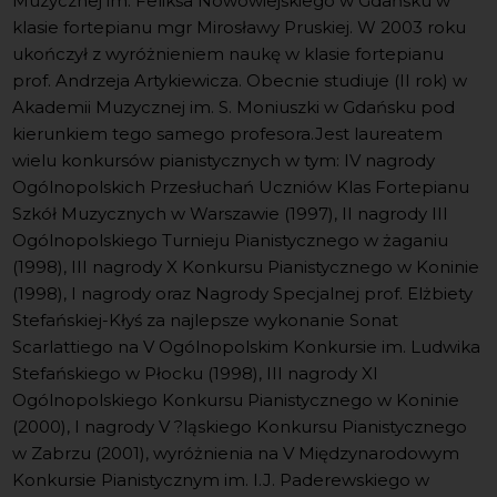
Muzycznej im. Feliksa Nowowiejskiego w Gdańsku w
klasie fortepianu mgr Mirosławy Pruskiej. W 2003 roku
ukończył z wyróżnieniem naukę w klasie fortepianu
prof. Andrzeja Artykiewicza. Obecnie studiuje (II rok) w
Akademii Muzycznej im. S. Moniuszki w Gdańsku pod
kierunkiem tego samego profesora.Jest laureatem
wielu konkursów pianistycznych w tym: IV nagrody
Ogólnopolskich Przesłuchań Uczniów Klas Fortepianu
Szkół Muzycznych w Warszawie (1997), II nagrody III
Ogólnopolskiego Turnieju Pianistycznego w żaganiu
(1998), III nagrody X Konkursu Pianistycznego w Koninie
(1998), I nagrody oraz Nagrody Specjalnej prof. Elżbiety
Stefańskiej-Kłyś za najlepsze wykonanie Sonat
Scarlattiego na V Ogólnopolskim Konkursie im. Ludwika
Stefańskiego w Płocku (1998), III nagrody XI
Ogólnopolskiego Konkursu Pianistycznego w Koninie
(2000), I nagrody V ?ląskiego Konkursu Pianistycznego
w Zabrzu (2001), wyróżnienia na V Międzynarodowym
Konkursie Pianistycznym im. I.J. Paderewskiego w