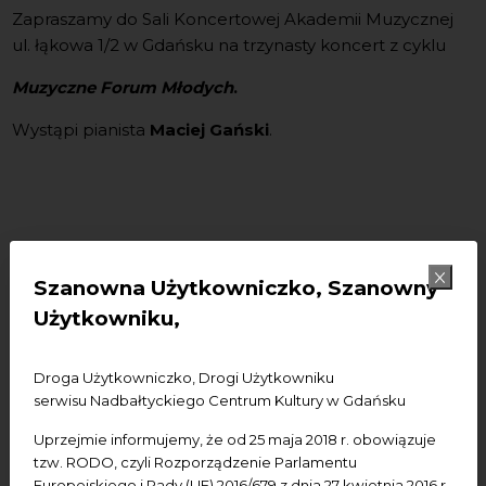
Zapraszamy do Sali Koncertowej Akademii Muzycznej
ul. łąkowa 1/2 w Gdańsku na trzynasty koncert z cyklu
Muzyczne Forum Młodych
.
Wystąpi pianista
Maciej Gański
.
W programie koncertu:
F. Chopin - Polnez As - dur op. 53
Szanowna Użytkowniczko, Szanowny
- Mazurki op.24
Użytkowniku,
nr 1 g - moll
nr 2 C - dur
Droga Użytkowniczko, Drogi Użytkowniku
nr 3 As - dur
serwisu Nadbałtyckiego Centrum Kultury w Gdańsku
nr 4 b - moll
K. Szymanowski - Wariacje b - moll op. 3
Uprzejmie informujemy, że od 25 maja 2018 r. obowiązuje
tzw. RODO, czyli Rozporządzenie Parlamentu
S. Prokofiew - III Sonata a - moll op. 28
Europejskiego i Rady (UE) 2016/679 z dnia 27 kwietnia 2016 r.