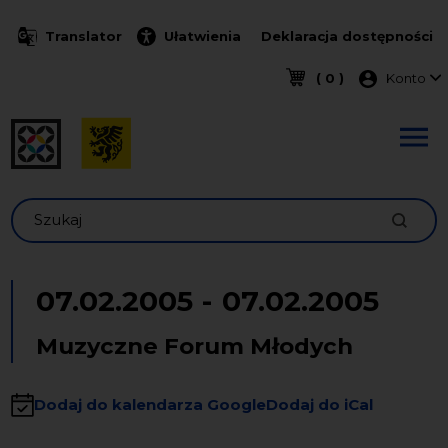
Przejdź do treści
Translator
Ułatwienia
Deklaracja dostępności
Menu k
( 0 )
Konto
Szukaj
07.02.2005
-
07.02.2005
Muzyczne Forum Młodych
Dodaj do kalendarza Google
Dodaj do iCal