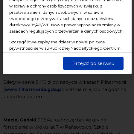
F. Chopin - Sonata b - moll op. 35
w sprawie ochrony osób fizycznych w związku z
Grave. Doppio movimento
przetwarzaniem danych osobowych i w sprawie
Scherzo
swobodnego przepływu takich danych oraz uchylenia
Marche funèbre. Lento
dyrektywy 95/48/WE. Nowe prawo wprowadza zmiany w
Finale. Presto
zasadach regulujących przetwarzanie danych osobowych.
F. Liszt - Etiuda Es - dur "Eroica" (ze zbioru Etiud
Szczegółowe zapisy znajdziesz w nowej polityce
"transcendentalnych")
prywatności serwisu Publicznej Nadbałtyckiego Centrum
- XI Rapsodia węgierska
Kultury w Gdańsku. Jednocześnie informujemy, że Państwa
dane są przetwarzane w sposób bezpieczny, z należytą
Przejdź do serwisu
Organizatorzy: Akademia Muzyczna, Filharmonia
starannością i zgodnie z obowiązującymi przepisami.
Bałtycka, Fundacja "Musica Mundi", NCK.
Bilety w cenie 5 i 10 zł do nabycia w kasach Filharmonii
(
www.filharmonia.gda.pl
) oraz na miejscu na godzinę
przed koncertem.
Maciej Gański
(1984), rozpoczął naukę gry na
fortepianie w wieku lat 7 w Państwowej Szkole