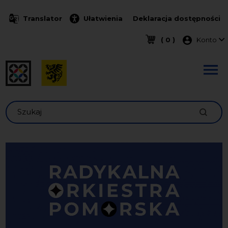
Przejdź do treści
Translator
Ułatwienia
Deklaracja dostępności
Menu k
( 0 )
Konto
Szukaj