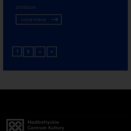
21/09/2026
czytaj więcej
Stronicowanie
1
Następna strona
Ostatnia strona
2
››
»