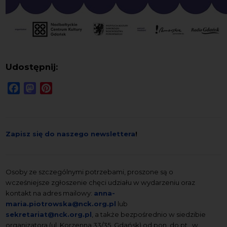
Udostępnij:
Facebook
Mastodon
Pinterest
Zapisz się do naszego newslettera
!
Osoby ze szczególnymi potrzebami, proszone są o
wcześniejsze zgłoszenie chęci udziału w wydarzeniu oraz
kontakt na adres mailowy:
anna-
maria.piotrowska@nck.org.pl
lub
sekretariat@nck.org.pl
, a także bezpośrednio w siedzibie
organizatora (ul. Korzenna 33/35, Gdańsk) od pon. do pt., w