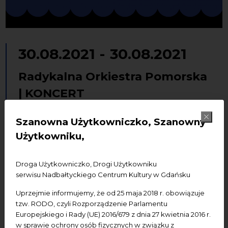
30.08.2021
-
30.08.2021
Radykalna Orkiestra Pomorska
| KONCERT
Festiwal
Koncerty
Szanowna Użytkowniczko, Szanowny
Użytkowniku,
Dodaj do kalendarza Google
Dodaj do iCal
Droga Użytkowniczko, Drogi Użytkowniku
Miejsce wydarzenia:
NCK - Centrum św. Jana
serwisu Nadbałtyckiego Centrum Kultury w Gdańsku
Uprzejmie informujemy, że od 25 maja 2018 r. obowiązuje
Start:
godz. 19.00
tzw. RODO, czyli Rozporządzenie Parlamentu
Wstęp:
bilety 10 zł (ulgowy) i 15 zł (normalny) |
Kup bilet
Europejskiego i Rady (UE) 2016/679 z dnia 27 kwietnia 2016 r.
w sprawie ochrony osób fizycznych w związku z