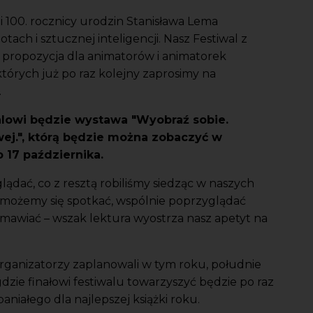
i 100. rocznicy urodzin Stanisława Lema
ach i sztucznej inteligencji. Nasz Festiwal z
 propozycja dla animatorów i animatorek
których już po raz kolejny zaprosimy na
.
owi będzie wystawa "Wyobraź sobie.
wej.", którą będzie można zobaczyć w
 17 października.
lądać, co z resztą robiliśmy siedząc w naszych
e możemy się spotkać, wspólnie poprzyglądać
mawiać – wszak lektura wyostrza nasz apetyt na
organizatorzy zaplanowali w tym roku, południe
dzie finałowi festiwalu towarzyszyć będzie po raz
niałego dla najlepszej książki roku.