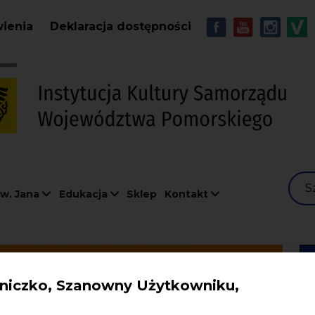
Przejdź do treści
MENU - Soc
wienia
Deklaracja dostępności
S
w. Jana
Edukacja
Sklep
Kontakt
iczko, Szanowny Użytkowniku,