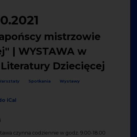
10.2021
Japońscy mistrzowie
wej" | WYSTAWA w
Literatury Dziecięcej
arsztaty
Spotkania
Wystawy
do iCal
i
ystawa czynna codziennie w godz. 9.00-18.00