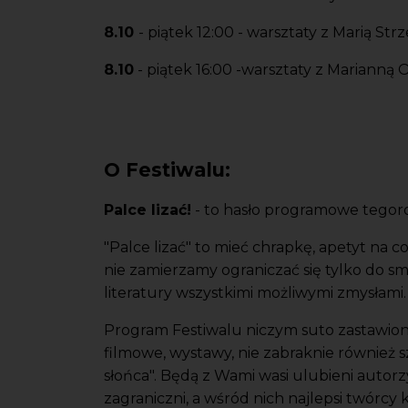
8.10
- piątek 12:00 - warsztaty z Marią Str
8.10
- piątek 16:00 -warsztaty z Marianną Okl
O Festiwalu:
Palce lizać!
- to hasło programowe tegorocz
"Palce lizać" to mieć chrapkę, apetyt na c
nie zamierzamy ograniczać się tylko do s
literatury wszystkimi możliwymi zmysłami.
Program Festiwalu niczym suto zastawiony 
filmowe, wystawy, nie zabraknie również 
słońca". Będą z Wami wasi ulubieni autorzy i
zagraniczni, a wśród nich najlepsi twórcy k