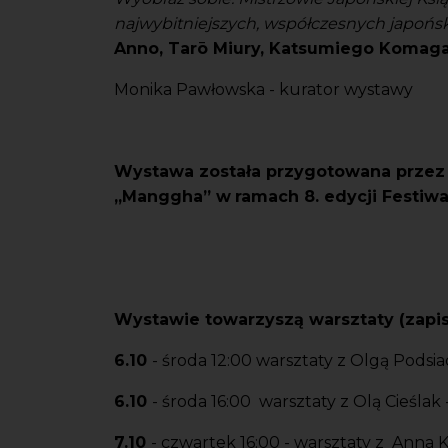
najwybitniejszych, współczesnych japoński
Anno, Tarō Miury, Katsumiego Komaga
Monika Pawłowska - kurator wystawy
Wystawa została przygotowana przez 
„Manggha” w
ramach 8. edycji Festiwal
Wystawie towarzyszą warsztaty (zapi
6.10
- środa 12:00 warsztaty z Olgą Podsia
6.10
- środa 16:00 warsztaty z Olą Cieślak
7.10
- czwartek 16:00 - warsztaty z Anna