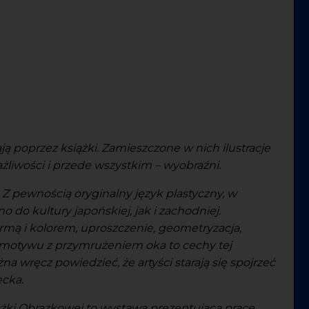
ją poprzez książki. Zamieszczone w nich ilustracje
rażliwości i przede wszystkim – wyobraźni.
? Z pewnością oryginalny język plastyczny, w
 do kultury japońskiej, jak i zachodniej.
rmą i kolorem, uproszczenie, geometryzacja,
motywu z przymrużeniem oka to cechy tej
żna wręcz powiedzieć, że artyści starają się spojrzeć
ecka.
ążki Obrazkowej to wystawa prezentująca prace