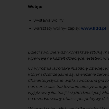
Wstęp:
wystawa
wolny
warsztaty wolny- zapisy:
www.fldd.pl
Dzieci swój pierwszy kontakt ze sztuką ma
wpływają na kształt dziecięcej estetyki, w
Co wyróżnia japońską ilustrację dziecięcą
którym dostrzegalne są nawiązania zarówno
Charakterystyczne wątki, swobodna gra fo
harmonia oraz traktowanie ukazywanego 
wyjątkowej ilustracji książki dziecięcej. Mo
na przedstawiany obraz z pespektywy dzi
Wyobraź sobie. Mistrzowie Japońskiej Ksi