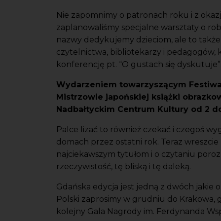
Nie zapomnimy o patronach roku i z okazj
zaplanowaliśmy specjalne warsztaty o robot
nazwy dedykujemy dzieciom, ale to także
czytelnictwa, bibliotekarzy i pedagogów, 
konferencję pt. “O gustach się dyskutuje”
Wydarzeniem towarzyszącym Festiwal
Mistrzowie japońskiej książki obrazko
Nadbałtyckim Centrum Kultury od 2 do
Palce lizać to również czekać i czegoś wyg
domach przez ostatni rok. Teraz wreszci
najciekawszym tytułom i o czytaniu poroz
rzeczywistość, tę bliską i tę daleką.
Gdańska edycja jest jedną z dwóch jakie 
Polski zaprosimy w grudniu do Krakowa, g
kolejny Gala Nagrody im. Ferdynanda Wspa