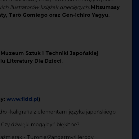
ch ilustratorów książek dziecięcych:
Mitsumasy
ty, Tarō Gomiego oraz Gen-ichiro Yagyu.
Muzeum Sztuk i Techniki Japońskiej
u Literatury Dla Dzieci.
sy:
www.fldd.pl
)
dło -kaligrafia z elementami języka japońskiego
 -Czy dźwięki mogą być błękitne?
 Kaźmierak - Turonie/Żandarmy/Herody