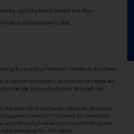
zelecką -autorką książki Beskid bez kitu
ejak, ilustratorką serii o Basi
nej 8. już edycji Festiwalu Literatury dla Dzieci.
oś, w naszym przypadku oczywiście na książki, ale
maku i tak jak zawsze będziemy doświadczać
stół obfituje w spotkania, warsztaty, projekcje
szczególnie lubianych "Czytanek po zachodzie
 autorki, będą ilustratorzy i ilustratorki i goście
siążki dziecięcej XX i XXI wieku.