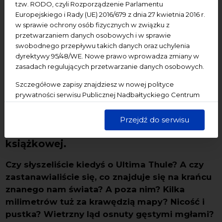
tzw. RODO, czyli Rozporządzenie Parlamentu
wyobraźni. Zapraszamy Państwa –
Europejskiego i Rady (UE) 2016/679 z dnia 27 kwietnia 2016 r.
w sprawie ochrony osób fizycznych w związku z
rodziców z dziećmi, młodzież – byście
przetwarzaniem danych osobowych i w sprawie
wraz z nami popuścili wodze fantazji i
swobodnego przepływu takich danych oraz uchylenia
wybrali się na wyprawę w poszukiwaniu
dyrektywy 95/48/WE. Nowe prawo wprowadza zmiany w
zasadach regulujących przetwarzanie danych osobowych.
pewnego tajemniczego miejsca…
Przewodnikami w tej podróży będą –
Szczegółowe zapisy znajdziesz w nowej polityce
prywatności serwisu Publicznej Nadbałtyckiego Centrum
wszak to Bałtyckie Spotkania
Kultury w Gdańsku. Jednocześnie informujemy, że Państwa
Ilustratorów! – artyści i badacze
dane są przetwarzane w sposób bezpieczny, z należytą
Przejdź do serwisu
starannością i zgodnie z obowiązującymi przepisami.
zajmujący się sztuką ilustracji
książkowej.
Czy słyszeliście kiedyś o Ultima Thule?
A czy
zastanawialiście się, co znajduje się na krańcu
znanego nam świata? A poza nim? Kilka
milimetrów tuż za krawędzią mapy? Nicość i
pustka? Wietrzny ląd osnuty gęstymi mgłami?