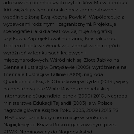
adresowaną do młodszych czytelników. Ma w dorobku
100 książek (w tym autorskie oraz zaprojektowane
wspólnie z żoną Ewą Kozyrą-Pawlak). Współpracuje z
wydawcami rodzimymi i zagranicznymi. Projektuje
scenografie i lalki dla teatrów. Zajmuje się grafiką
użytkową. Zaprojektował Fontannę Krasnali przed
Teatrem Lalek we Wrocławiu. Zdobył wiele nagród i
wyróżnień w konkursach krajowych i
międzynarodowych. Wśród nich są: Złote Jabłko na
Biennale Ilustracji w Bratysławie (2005), wyróżnienie na
Triennale Ilustracji w Tallinie (2009), nagroda
Quadriennale Książki Obrazkowej w Rydze (2014), wpisy
na prestiżową listę White Ravens monachijskiej
InternationaleJugendbibliothek (2006 i 2016), Nagroda
Ministerstwa Edukacji Tajlandii (2003), a w Polsce
nagroda główna Książka Roku 2003, 2009 i 2015 PS
IBBY oraz liczne laury i nominacje w konkursie
Najpiękniejsze Książki Roku organizowanym przez
PTWK. Nominowany do Nagrody Astrid