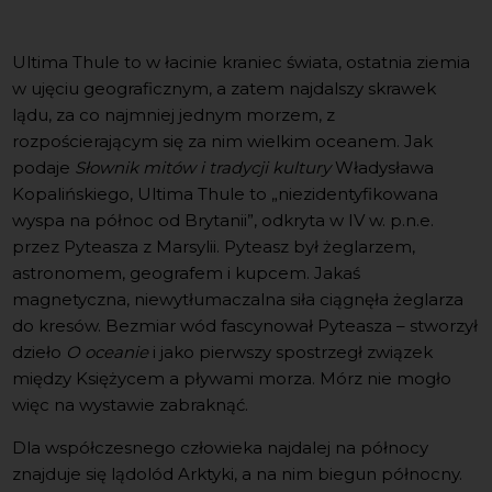
Ultima Thule to w łacinie kraniec świata, ostatnia ziemia
w ujęciu geograficznym, a zatem najdalszy skrawek
lądu, za co najmniej jednym morzem, z
rozpościerającym się za nim wielkim oceanem. Jak
podaje
Słownik mitów i tradycji kultury
Władysława
Kopalińskiego, Ultima Thule to „niezidentyfikowana
wyspa na północ od Brytanii”, odkryta w IV w. p.n.e.
przez Pyteasza z Marsylii. Pyteasz był żeglarzem,
astronomem, geografem i kupcem. Jakaś
magnetyczna, niewytłumaczalna siła ciągnęła żeglarza
do kresów. Bezmiar wód fascynował Pyteasza – stworzył
dzieło
O oceanie
i jako pierwszy spostrzegł związek
między Księżycem a pływami morza. Mórz nie mogło
więc na wystawie zabraknąć.
Dla współczesnego człowieka najdalej na północy
znajduje się lądolód Arktyki, a na nim biegun północny.