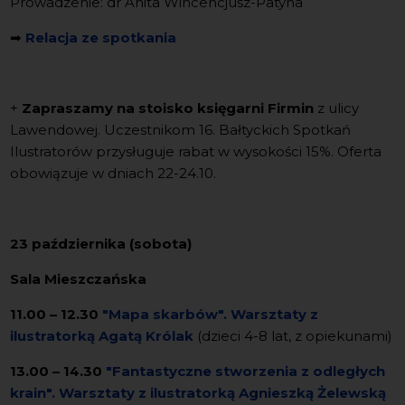
Prowadzenie: dr Anita Wincencjusz-Patyna
➡
Relacja ze spotkania
+
Zapraszamy na stoisko księgarni Firmin
z ulicy
Lawendowej. Uczestnikom 16. Bałtyckich Spotkań
Ilustratorów przysługuje rabat w wysokości 15%. Oferta
obowiązuje w dniach 22-24.10.
23 października (sobota)
Sala Mieszczańska
11.00 – 12.30
"Mapa skarbów".
Warsztaty
z
ilustratorką Agatą Królak
(dzieci 4-8 lat, z opiekunami)
13.00 – 14.30
"Fantastyczne stworzenia z odległych
krain".
Warsztaty
z ilustratorką Agnieszką Żelewską