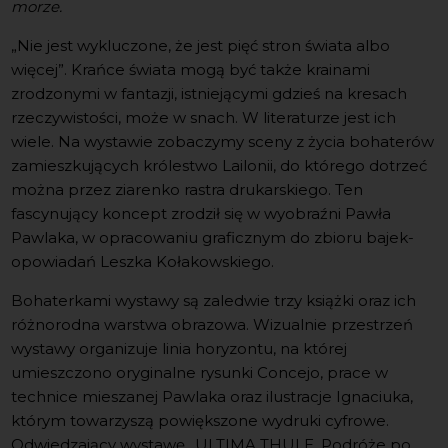
morze.
„Nie jest wykluczone, że jest pięć stron świata albo
więcej”. Krańce świata mogą być także krainami
zrodzonymi w fantazji, istniejącymi gdzieś na kresach
rzeczywistości, może w snach. W literaturze jest ich
wiele. Na wystawie zobaczymy sceny z życia bohaterów
zamieszkujących królestwo Lailonii, do którego dotrzeć
można przez ziarenko rastra drukarskiego. Ten
fascynujący koncept zrodził się w wyobraźni Pawła
Pawlaka, w opracowaniu graficznym do zbioru bajek-
opowiadań Leszka Kołakowskiego.
Bohaterkami wystawy są zaledwie trzy książki oraz ich
różnorodna warstwa obrazowa. Wizualnie przestrzeń
wystawy organizuje linia horyzontu, na której
umieszczono oryginalne rysunki Concejo, prace w
technice mieszanej Pawlaka oraz ilustracje Ignaciuka,
którym towarzyszą powiększone wydruki cyfrowe.
Odwiedzający wystawę „ULTIMA THULE. Podróże po