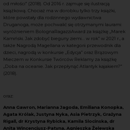
od miłości” (2018). Od 2016 r. zajmuje się ilustracją
książkową. Chociaż ma w dorobku tylko trzy książki,
które powstały dla rodzinnego wydawnictwa
Druganoga, może pochwalić się otrzymanymi laurami:
wyróżnieniem BolognaRagazziAward za książkę „Marek
Kamiński. Jak zdobyć bieguny ziemi… w rok” w 2021 r., a
także Nagrodą Magellana w kategorii przewodnik dla
dzieci, nagrodą w konkursie „Edycja” oraz Brązowym
Mieczem w Konkursie Twórców Reklamy za książkę
„Doba na oceanie. Jak przepłynąć Atlantyk kajakiem?”
(2018).
oraz:
Anna Gawron, Marianna Jagoda, Emiliana Konopka,
Agata Królak, Justyna Nyka, Asia Pietrzyk, Grażyna
Rigall, dr Krystyna Rybicka, Kamila Slocinska, dr
Anita Wincencjusz-Patyna, Agnieszka Żelewska