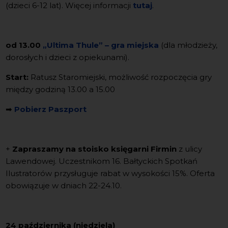
(dzieci 6-12 lat). Więcej informacji
tutaj
.
od 13.00
„Ultima Thule” – gra miejska
(dla młodzieży,
dorosłych i dzieci z opiekunami).
Start:
Ratusz Staromiejski, możliwość rozpoczęcia gry
między godziną 13.00 a 15.00
➡
Pobierz Paszport
+
Zapraszamy na stoisko księgarni Firmin
z ulicy
Lawendowej. Uczestnikom 16. Bałtyckich Spotkań
Ilustratorów przysługuje rabat w wysokości 15%. Oferta
obowiązuje w dniach 22-24.10.
24 października (niedziela)