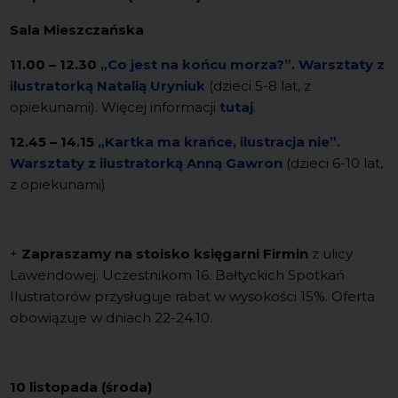
Sala Mieszczańska
11.00 – 12.30
„Co jest na końcu morza?”. Warsztaty
z
ilustratorką
Natalią Uryniuk
(dzieci 5-8 lat, z
opiekunami). Więcej informacji
tutaj
.
12.45 – 14.15
„Kartka ma krańce, ilustracja nie”.
Warsztaty z ilustratorką
Anną Gawron
(dzieci 6-10 lat,
z opiekunami)
+
Zapraszamy na stoisko księgarni Firmin
z ulicy
Lawendowej. Uczestnikom 16. Bałtyckich Spotkań
Ilustratorów przysługuje rabat w wysokości 15%. Oferta
obowiązuje w dniach 22-24.10.
10 listopada (środa)