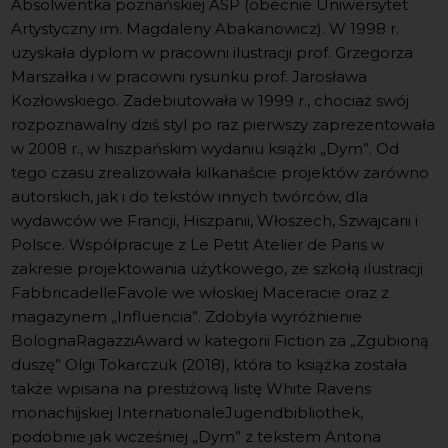
Absolwentka poznańskiej ASP (obecnie Uniwersytet
Artystyczny im. Magdaleny Abakanowicz). W 1998 r.
uzyskała dyplom w pracowni ilustracji prof. Grzegorza
Marszałka i w pracowni rysunku prof. Jarosława
Kozłowskiego. Zadebiutowała w 1999 r., chociaż swój
rozpoznawalny dziś styl po raz pierwszy zaprezentowała
w 2008 r., w hiszpańskim wydaniu książki „Dym”. Od
tego czasu zrealizowała kilkanaście projektów zarówno
autorskich, jak i do tekstów innych twórców, dla
wydawców we Francji, Hiszpanii, Włoszech, Szwajcarii i
Polsce. Współpracuje z Le Petit Atelier de Paris w
zakresie projektowania użytkowego, ze szkołą ilustracji
FabbricadelleFavole we włoskiej Maceracie oraz z
magazynem „Influencia”. Zdobyła wyróżnienie
BolognaRagazziAward w kategorii Fiction za „Zgubioną
duszę” Olgi Tokarczuk (2018), która to książka została
także wpisana na prestiżową listę White Ravens
monachijskiej InternationaleJugendbibliothek,
podobnie jak wcześniej „Dym” z tekstem Antona