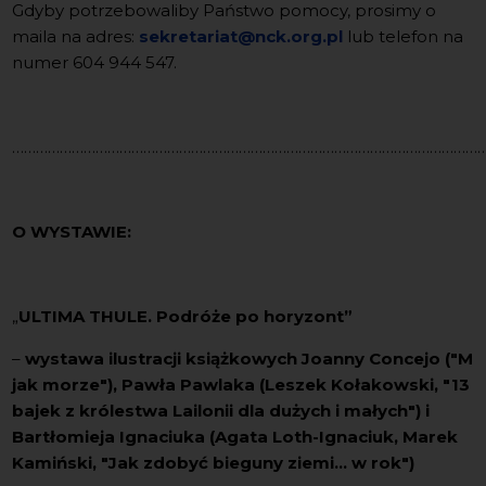
Gdyby potrzebowaliby Państwo pomocy, prosimy o
maila na adres:
sekretariat@nck.org.pl
lub telefon na
numer 604 944 547.
………………………………………………………………………………………………………
O WYSTAWIE:
„
ULTIMA THULE. Podróże po horyzont”
–
wystawa ilustracji książkowych Joanny Concejo ("M
jak morze"), Pawła Pawlaka (Leszek Kołakowski, "13
bajek z królestwa Lailonii dla dużych i małych") i
Bartłomieja Ignaciuka (Agata Loth-Ignaciuk, Marek
Kamiński
,
"Jak zdobyć bieguny ziemi… w rok")