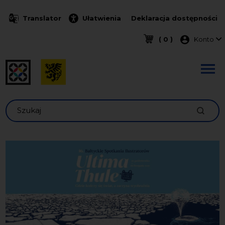
Przejdź do treści
Translator
Ułatwienia
Deklaracja dostępności
Menu k
( 0 )
Konto
Szukaj