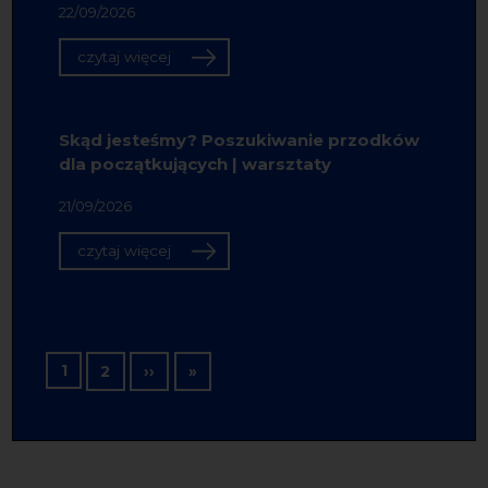
22/09/2026
czytaj więcej
Skąd jesteśmy? Poszukiwanie przodków
dla początkujących | warsztaty
21/09/2026
czytaj więcej
Stronicowanie
1
Następna strona
Ostatnia strona
2
››
»