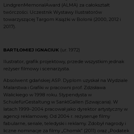
LindgrenMemorialAward (ALMA) za całokształt
twórczości. Uczestnik Wystawy Ilustratorów
towarzyszącej Targom Książki w Bolonii (2000, 2012 i
2017).
BARTŁOMIEJ IGNACIUK
(ur. 1972)
Ilustrator, grafik projektowy, przede wszystkim jednak
reżyser filmowy i scenarzysta.
Absolwent gdańskiej ASP. Dyplom uzyskał na Wydziale
Malarstwa i Grafiki w pracowni prof. Zdzisława
Walickiego w 1998 roku. Stypendysta w
SchulefürGestaltung w SanktGallen (Szwajcaria). W
latach 1999–2004 pracował jako dyrektor artystyczny w
agencji reklamowej. Od 2004 r. reżyseruje filmy
fabularne, seriale, teledyski i reklamy. Zdobył nagrody i
liczne nominacje za filmy „Chomik” (2011) oraz „Podatek