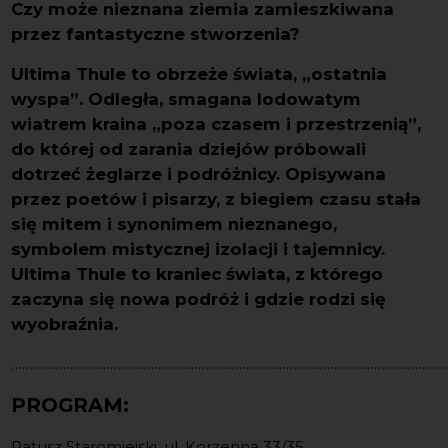
Czy może nieznana ziemia zamieszkiwana
przez fantastyczne stworzenia?
Ultima Thule to obrzeże świata, „ostatnia
wyspa”. Odległa, smagana lodowatym
wiatrem kraina „poza czasem i przestrzenią”,
do której od zarania dziejów próbowali
dotrzeć żeglarze i podróżnicy. Opisywana
przez poetów i pisarzy, z biegiem czasu stała
się mitem i synonimem nieznanego,
symbolem mistycznej izolacji i tajemnicy.
Ultima Thule to kraniec świata, z którego
zaczyna się nowa podróż i gdzie rodzi się
wyobraźnia.
…………………………………………………………………………………………………………
PROGRAM:
Ratusz Staromiejski, ul. Korzenna 33/35