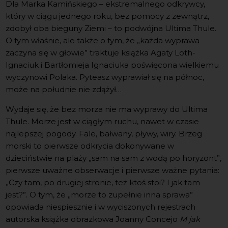
Dla Marka Kamińskiego – ekstremalnego odkrywcy,
który w ciągu jednego roku, bez pomocy z zewnątrz,
zdobył oba bieguny Ziemi – to podwójna Ultima Thule.
O tym właśnie, ale także o tym, że „każda wyprawa
zaczyna się w głowie” traktuje książka Agaty Loth-
Ignaciuk i Bartłomieja Ignaciuka poświęcona wielkiemu
wyczynowi Polaka. Pyteasz wyprawiał się na północ,
może na południe nie zdążył…
Wydaje się, że bez morza nie ma wyprawy do Ultima
Thule. Morze jest w ciągłym ruchu, nawet w czasie
najlepszej pogody. Fale, bałwany, pływy, wiry. Brzeg
morski to pierwsze odkrycia dokonywane w
dzieciństwie na plaży „sam na sam z wodą po horyzont”,
pierwsze uważne obserwacje i pierwsze ważne pytania:
„Czy tam, po drugiej stronie, też ktoś stoi? I jak tam
jest?”. O tym, że „morze to zupełnie inna sprawa”
opowiada niespiesznie i w wyciszonych rejestrach
autorska książka obrazkowa Joanny Concejo
M jak