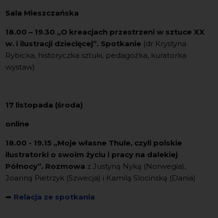
Sala Mieszczańska
18.00 – 19.30 „O kreacjach przestrzeni w sztuce XX
w. i ilustracji dziecięcej”. Spotkanie
(dr Krystyna
Rybicka, historyczka sztuki, pedagożka, kuratorka
wystaw)
17 listopada (środa)
online
18.00 - 19.15 „Moje własne Thule, czyli polskie
ilustratorki o swoim życiu i pracy na dalekiej
Północy”. Rozmowa
z Justyną Nyką (Norwegia),
Joanną Pietrzyk (Szwecja) i Kamilą Slocinską (Dania)
➡
Relacja ze spotkania