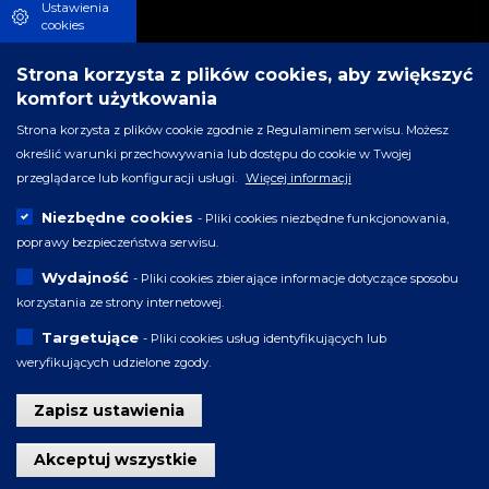
Multimedia
Ustawienia
cookies
Strona korzysta z plików cookies, aby zwiększyć
Kontakt
komfort użytkowania
Kontakt
Strona korzysta z plików cookie zgodnie z Regulaminem serwisu. Możesz
Zespół
określić warunki przechowywania lub dostępu do cookie w Twojej
przeglądarce lub konfiguracji usługi.
Więcej informacji
Mapa strony
Niezbędne cookies
- Pliki cookies niezbędne funkcjonowania,
poprawy bezpieczeństwa serwisu.
Publikacje
Wydajność
- Pliki cookies zbierające informacje dotyczące sposobu
Publikacje on-line
korzystania ze strony internetowej.
Targetujące
- Pliki cookies usług identyfikujących lub
weryfikujących udzielone zgody.
Sklep
Zapisz ustawienia
Sklep
Wycofaj zgodę
Akceptuj wszystkie