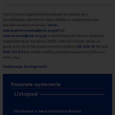
Osoby ze szczególnymi potrzebami, proszone są o
wcześniejsze zgłoszenie chęci udziału w wydarzeniu oraz
kontakt na adres mailowy:
anna-
maria.piotrowska@nck.org.pl
lub
sekretariat@nck.org.pl
, a także bezpośrednio w siedzibie
organizatora (ul. Korzenna 33/35, Gdańsk) od pon. do pt., w
godz. 9:00-14:00 lub pod numerem telefonu
58 326 10 10
oraz
696 141 674
(kontakt możliwy również za pomocą SMS-ów i
MMS-ów).
Deklaracja dostępności
Pozostałe wydarzenia
Listopad
Wystawa o neuroróżnorodności