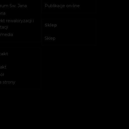
rum Św. Jana
Publikacje on-line
ria
kt rewaloryzacji i
Sklep
acji
imedia
Sklep
takt
akt
ół
 strony