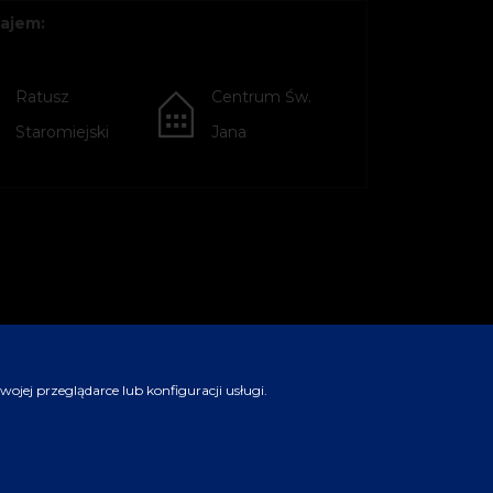
ajem:
Ratusz
Centrum Św.
Staromiejski
Jana
jej przeglądarce lub konfiguracji usługi.