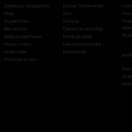
Deklaracja dostępności
Ratusz Staromiejski
Cent
Misja
Sień
Histo
Wydarzenia
Historia
Proje
adapt
Aktualności
Gabinet burmistrza
Mult
Rada programowa
Kolekcja sybilli
Pracuj z nami
Sala mieszczańska
Multimedia
Multimedia
Kon
Pomorze w sieci
Kont
Zesp
Mapa