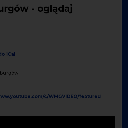
rgów - oglądaj
do iCal
bsburgów
ww.youtube.com/c/WMGVIDEO/featured