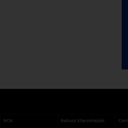
NCK
Ratusz Staromiejski
Cent