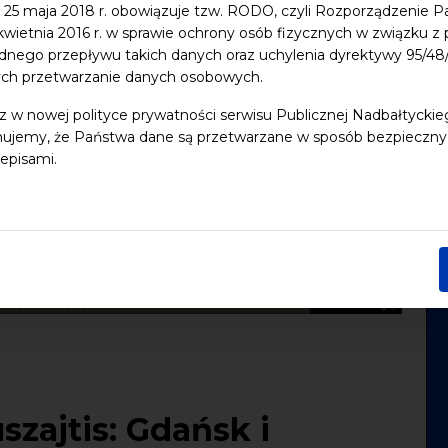
 25 maja 2018 r. obowiązuje tzw. RODO, czyli Rozporządzenie P
 kwietnia 2016 r. w sprawie ochrony osób fizycznych w związku 
dnego przepływu takich danych oraz uchylenia dyrektywy 95/
ych przetwarzanie danych osobowych.
z w nowej polityce prywatności serwisu Publicznej Nadbałtycki
ujemy, że Państwa dane są przetwarzane w sposób bezpieczny, z
episami.
szajtis: Gdańsk i