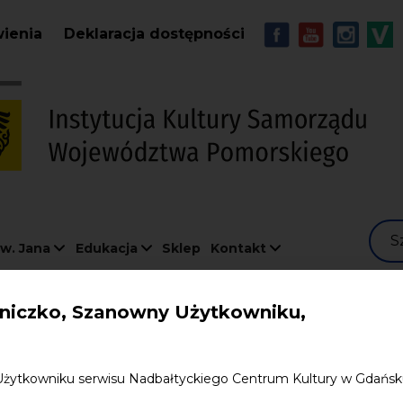
Przejdź do treści
MENU - Soc
wienia
Deklaracja dostępności
S
w. Jana
Edukacja
Sklep
Kontakt
iczko, Szanowny Użytkowniku,
Użytkowniku serwisu Nadbałtyckiego Centrum Kultury w Gdańs