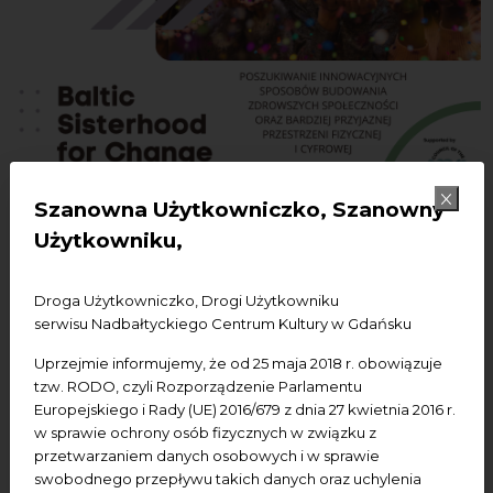
Szanowna Użytkowniczko, Szanowny
Użytkowniku,
28.02.2022
Droga Użytkowniczko, Drogi Użytkowniku
Webinarium „Creative Waves –
serwisu Nadbałtyckiego Centrum Kultury w Gdańsku
Baltic Sisterhood for Change”:
Uprzejmie informujemy, że od 25 maja 2018 r. obowiązuje
Cultural Heritage Meets New
tzw. RODO, czyli Rozporządzenie Parlamentu
Europejskiego i Rady (UE) 2016/679 z dnia 27 kwietnia 2016 r.
Technologies
w sprawie ochrony osób fizycznych w związku z
przetwarzaniem danych osobowych i w sprawie
Online
Wykład
Spotkania
swobodnego przepływu takich danych oraz uchylenia