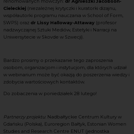
renomowanych mówczyń:
dr Agnieszki Jacobson-
Cieleckiej
(niezależnej krytyczki i kuratorki dizajnu,
współautorki programu nauczania w School of Form,
SWPS) oraz
dr Lissy Halloway-Attaway
(profesor
nadzwyczajnej Sztuki Mediów, Estetyki i Narracji na
Uniwersytecie w Skovde w Szwecji).
Bardzo prosimy o przekazanie tego zaproszenia
osobom, organizacjom i instytucjom, dla których udział
w webinarium może być okazją do poszerzenia wiedzy i
zdobycia wartościowych kontaktów.
Do zobaczenia w poniedziałek 28 lutego!
Partnerzy projektu
: Nadbałtyckie Centrum Kultury w
Gdańsku (Polska), Euroregion Bałtyk, Estonian Women
Studies and Research Centre ENUT (jednostka