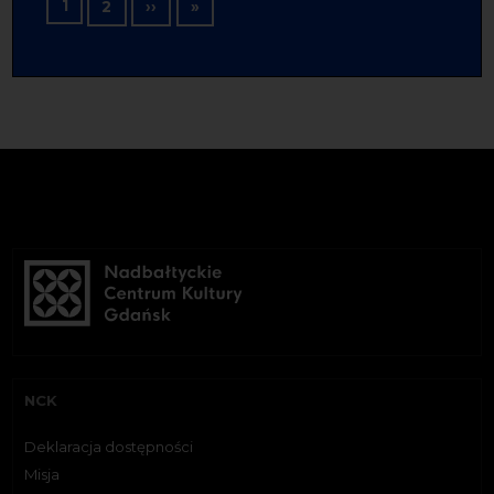
Stronicowanie
1
Następna strona
Ostatnia strona
2
››
»
NCK
Deklaracja dostępności
Misja