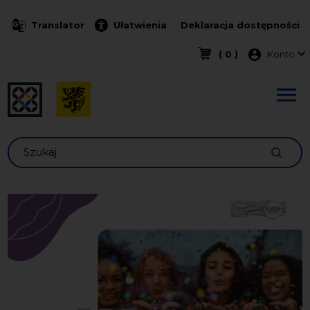
Przejdź do treści
Translator
Ułatwienia
Deklaracja dostępności
Menu k
( 0 )
Konto
Szukaj