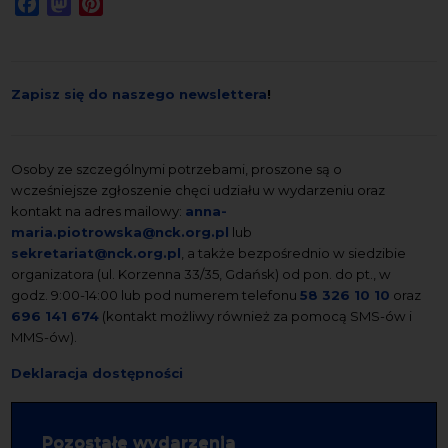
Facebook
Mastodon
Pinterest
Zapisz się do naszego newslettera
!
Osoby ze szczególnymi potrzebami, proszone są o
wcześniejsze zgłoszenie chęci udziału w wydarzeniu oraz
kontakt na adres mailowy:
anna-
maria.piotrowska@nck.org.pl
lub
sekretariat@nck.org.pl
, a także bezpośrednio w siedzibie
organizatora (ul. Korzenna 33/35, Gdańsk) od pon. do pt., w
godz. 9:00-14:00 lub pod numerem telefonu
58 326 10 10
oraz
696 141 674
(kontakt możliwy również za pomocą SMS-ów i
MMS-ów).
Deklaracja dostępności
Pozostałe wydarzenia