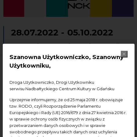
28.07.2022
-
05.10.2022
„Recycle-upcycle. 30 lat NCK” –
wystawa
Szanowna Użytkowniczko, Szanowny
Użytkowniku,
Dodaj do kalendarza Google
Dodaj do iCal
Droga Użytkowniczko, Drogi Użytkowniku
serwisu Nadbałtyckiego Centrum Kultury w Gdańsku
Miejsce wydarzenia:
NCK -
Centrum św. Jana, ul.
Świętojańska 50, Gdańsk
Uprzejmie informujemy, że od 25 maja 2018 r. obowiązuje
tzw. RODO, czyli Rozporządzenie Parlamentu
Czas trwania:
28 lipca - 5 października (pon. - sob.:
Europejskiego i Rady (UE) 2016/679 z dnia 27 kwietnia 2016 r.
10:00 - 18:00, nie. 15:00-18:00)
w sprawie ochrony osób fizycznych w związku z
przetwarzaniem danych osobowych i w sprawie
WERNISAŻ:
28 lipca, godz. 18.00
swobodnego przepływu takich danych oraz uchylenia