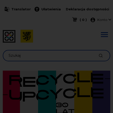
Przejdź do treści
Translator
Ułatwienia
Deklaracja dostępności
Menu k
( 0 )
Konto
Szukaj