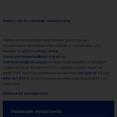
Zapisz się do naszego newslettera
!
Osoby ze szczególnymi potrzebami, proszone są o
wcześniejsze zgłoszenie chęci udziału w wydarzeniu oraz
kontakt na adres mailowy:
anna-
maria.piotrowska@nck.org.pl
lub
sekretariat@nck.org.pl
, a także bezpośrednio w siedzibie
organizatora (ul. Korzenna 33/35, Gdańsk) od pon. do pt., w
godz. 9:00-14:00 lub pod numerem telefonu
58 326 10 10
oraz
696 141 674
(kontakt możliwy również za pomocą SMS-ów i
MMS-ów).
Deklaracja dostępności
Pozostałe wydarzenia