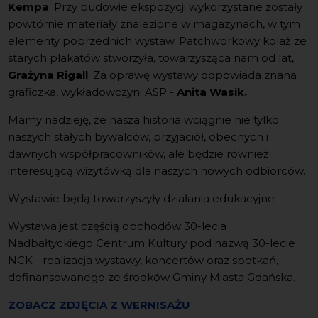
Kempa
. Przy budowie ekspozycji wykorzystane zostały
powtórnie materiały znalezione w magazynach, w tym
elementy poprzednich wystaw. Patchworkowy kolaż ze
starych plakatów stworzyła, towarzysząca nam od lat,
Grażyna Rigall
. Za oprawę wystawy odpowiada znana
graficzka, wykładowczyni ASP -
Anita Wasik.
Mamy nadzieję, że nasza historia wciągnie nie tylko
naszych stałych bywalców, przyjaciół, obecnych i
dawnych współpracowników, ale będzie również
interesującą wizytówką dla naszych nowych odbiorców.
Wystawie będą towarzyszyły działania edukacyjne
Wystawa jest częścią obchodów 30-lecia
Nadbałtyckiego Centrum Kultury pod nazwą 30-lecie
NCK - realizacja wystawy, koncertów oraz spotkań,
dofinansowanego ze środków Gminy Miasta Gdańska.
ZOBACZ ZDJĘCIA Z WERNISAŻU