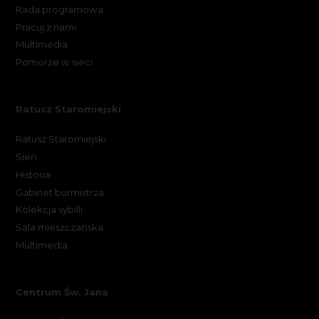
Rada programowa
Pracuj z nami
Multimedia
Pomorze w sieci
Ratusz Staromiejski
Ratusz Staromiejski
Sień
Historia
Gabinet burmistrza
Kolekcja sybilli
Sala mieszczańska
Multimedia
Centrum Św. Jana