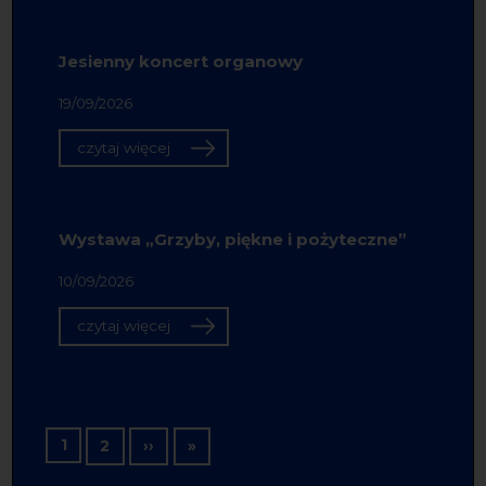
Jesienny koncert organowy
19/09/2026
czytaj więcej
Wystawa „Grzyby, piękne i pożyteczne”
10/09/2026
czytaj więcej
Stronicowanie
1
Następna strona
Ostatnia strona
2
››
»