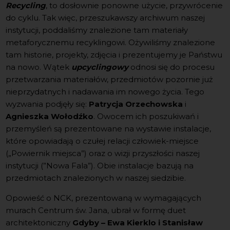
Recycling
, to dosłownie ponowne użycie, przywrócenie
do cyklu. Tak więc, przeszukawszy archiwum naszej
instytucji, poddaliśmy znalezione tam materiały
metaforycznemu recyklingowi. Ożywiliśmy znalezione
tam historie, projekty, zdjęcia i prezentujemy je Państwu
na nowo. Wątek
upcyclingowy
odnosi się do procesu
przetwarzania materiałów, przedmiotów pozornie już
nieprzydatnych i nadawania im nowego życia. Tego
wyzwania podjęły się:
Patrycja Orzechowska
i
Agnieszka Wołodźko
. Owocem ich poszukiwań i
przemyśleń są prezentowane na wystawie instalacje,
które opowiadają o czułej relacji człowiek-miejsce
(„Powiernik miejsca”) oraz o wizji przyszłości naszej
instytucji (”Nowa Fala”). Obie instalacje bazują na
przedmiotach znalezionych w naszej siedzibie.
Opowieść o NCK, prezentowaną w wymagających
murach Centrum św. Jana, ubrał w formę duet
architektoniczny
Gdyby – Ewa Kierklo i Stanisław