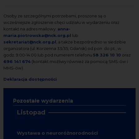
Osoby ze szczególnymi potrzebami, proszone są o
wcześniejsze zgłoszenie chęci udziału w wydarzeniu oraz
kontakt na adres mailowy:
anna-
maria.piotrowska@nck.org.pl
lub
sekretariat@nck.org.pl
, a także bezpośrednio w siedzibie
organizatora (ul. Korzenna 33/35, Gdańsk) od pon. do pt., w
godz. 9:00-14:00 lub pod numerem telefonu
58 326 10 10
oraz
696 141 674
(kontakt możliwy również za pomocą SMS-ów i
MMS-ów).
Deklaracja dostępności
Pozostałe wydarzenia
Listopad
Wystawa o neuroróżnorodności