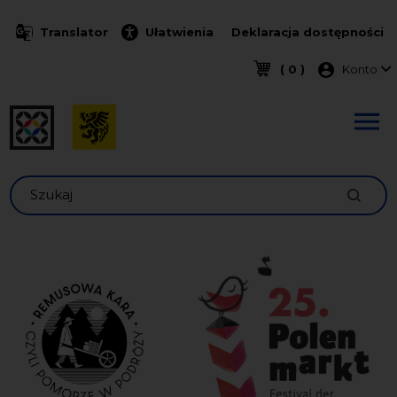
Przejdź do treści
Translator
Ułatwienia
Deklaracja dostępności
Menu k
( 0 )
Konto
Szukaj