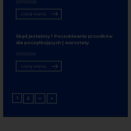
22/09/2026
czytaj więcej
Skąd jesteśmy? Poszukiwanie przodków
dla początkujących | warsztaty
21/09/2026
czytaj więcej
Stronicowanie
1
Następna strona
Ostatnia strona
2
››
»