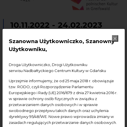
10.11.2022
-
24.02.2023
Wystawa „W kadrze: Czytanie
Szanowna Użytkowniczko, Szanowny
Pomorza” na festiwalu
Użytkowniku,
Polenmarkt w Greifswaldzie
Droga Użytkowniczko, Drogi Użytkowniku
Wystawy
serwisu Nadbałtyckiego Centrum Kultury w Gdańsku
Uprzejmie informujemy, że od 25 maja 2018 r. obowiązuje
Dodaj do kalendarza Google
Dodaj do iCal
tzw. RODO, czyli Rozporządzenie Parlamentu
Europejskiego i Rady (UE) 2016/679 z dnia 27 kwietnia 2016 r.
w sprawie ochrony osób fizycznych w związku z
Termin:
10 XI 2022 - 24 II 2023
przetwarzaniem danych osobowych i w sprawie
swobodnego przepływu takich danych oraz uchylenia
Miejsce:
Kleine Rathausgalerie (Greifswald)
dyrektywy 95/48/WE. Nowe prawo wprowadza zmiany w
zasadach regulujących przetwarzanie danych osobowych.