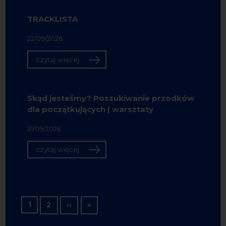
TRACKLISTA
22/09/2026
czytaj więcej
Skąd jesteśmy? Poszukiwanie przodków
dla początkujących | warsztaty
21/09/2026
czytaj więcej
Stronicowanie
1
Następna strona
Ostatnia strona
2
››
»