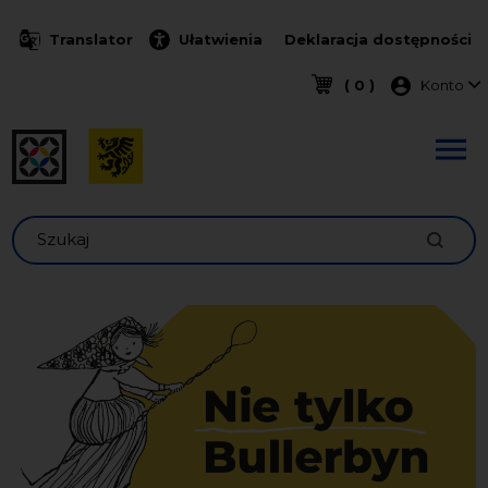
Przejdź do treści
Translator
Ułatwienia
Deklaracja dostępności
Menu k
( 0 )
Konto
Szukaj