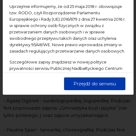
powieściach pisarki. Plastyczne rozbudzanie
Uprzejmie informujemy, że od 25 maja 2018 r. obowiązuje
kreatywności, ruch i muzyka, dzięki którym można
tzw. RODO, czyli Rozporządzenie Parlamentu
przekazywać emocje i słowa, a także podstawy języka
Europejskiego i Rady (UE) 2016/679 z dnia 27 kwietnia 2016 r.
migowego i poznawanie różnych kultur, w tym kultury
w sprawie ochrony osób fizycznych w związku z
przetwarzaniem danych osobowych i w sprawie
osób Głuchych! Na dzieci w wieku 7-12 lat czeka sześć
swobodnego przepływu takich danych oraz uchylenia
spotkań pełnych rozmaitych, ciekawych i rozwijających
dyrektywy 95/48/WE. Nowe prawo wprowadza zmiany w
zajęć warsztatowych!
zasadach regulujących przetwarzanie danych osobowych.
Zajęcia prowadzone będą przez:
Szczegółowe zapisy znajdziesz w nowej polityce
prywatności serwisu Publicznej Nadbałtyckiego Centrum
- Dominikę Król - architektkę, edukatorkę i pasjonatkę
Kultury w Gdańsku. Jednocześnie informujemy, że Państwa
ilustracji. Podczas ferii poprowadzi zajęcia kreatywne,
dane są przetwarzane w sposób bezpieczny, z należytą
Przejdź do serwisu
wykorzystujące różnorodne techniki plastyczne.
starannością i zgodnie z obowiązującymi przepisami.
- Agatę Ogórek - surdologopedkę, logopedkę. Podczas
ferii poprowadzi zajęcia: „Gimnastyka buzi i języka” (nie
tylko polskiego ;) oraz zajęcia umyzakalniające.
- Paulinę Spiel - tancerkę, choreografkę. Podczas ferii