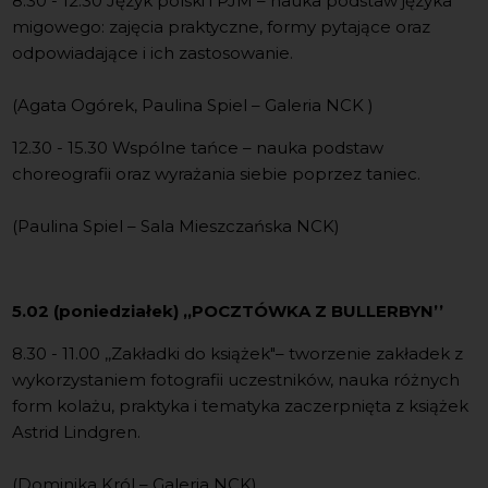
8.30 - 12.30 Język polski i PJM – nauka podstaw języka
migowego: zajęcia praktyczne, formy pytające oraz
odpowiadające i ich zastosowanie.
(Agata Ogórek, Paulina Spiel – Galeria NCK )
12.30 - 15.30 Wspólne tańce – nauka podstaw
choreografii oraz wyrażania siebie poprzez taniec.
(Paulina Spiel – Sala Mieszczańska NCK)
5.02 (poniedziałek)
,,
POCZTÓWKA Z BULLERBYN
’’
8.30 - 11.00 ,,Zakładki do książek"
–
tworzenie zakładek z
wykorzystaniem fotografii uczestników, nauka różnych
form kolażu, praktyka i tematyka zaczerpnięta z książek
Astrid Lindgren.
(Dominika Król – Galeria NCK)