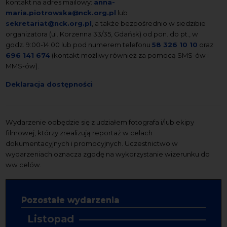
kontakt na adres mailowy:
anna-
maria.piotrowska@nck.org.pl
lub
sekretariat@nck.org.pl
, a także bezpośrednio w siedzibie
organizatora (ul. Korzenna 33/35, Gdańsk) od pon. do pt., w
godz. 9:00-14:00 lub pod numerem telefonu
58 326 10 10
oraz
696 141 674
(kontakt możliwy również za pomocą SMS-ów i
MMS-ów).
Deklaracja dostępności
Wydarzenie odbędzie się z udziałem fotografa i/lub ekipy
filmowej, którzy zrealizują reportaż w celach
dokumentacyjnych i promocyjnych. Uczestnictwo w
wydarzeniach oznacza zgodę na wykorzystanie wizerunku do
ww celów.
Pozostałe wydarzenia
Listopad