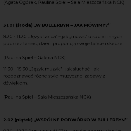
(Agata Ogórek, Paulina Spiel – Sala Mieszczańska NCK)
31.01 (środa) ,,W BULLERBYN – JAK MÓWIMY?
’’
8.30 - 11.30 ,,Język tańca" – jak ,,mówić" o sobie i innych
poprzez taniec; dzieci proponują swoje tańce i skecze.
(Paulina Spiel – Galeria NCK)
11.30 - 15.30 ,,Język muzyki"– jak słuchać i jak
rozpoznawać różne style muzyczne, zabawy z
dźwiękiem.
(Paulina Spiel – Sala Mieszczańska NCK)
2.02 (piątek) ,,WSPÓLNE PODWÓRKO W BULLERBYN
’’