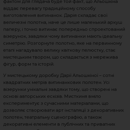
фактом для глядача буде той факт, що Альошкіна
віддає перевагу традиційному способу
виготовлення витинанок. Дарія складає свої
величезні полотна, наче це лише маленький аркуш
паперу, і точно витинає попередньо спроектований
візерунок, завдяки чому витинанки мають ідеальну
симетрію. Розгорнуте полотно, яке на первинному
етапі нагадувало велику квіткову пелюстку, стає
мистецьким твором, що складається з мережива
фігур, форм та історій.
У мистецькому доробку Дарії Альошкіної – сотні
квадратних метрів витинанкових полотен. Усі
візерунки унікальні завдяки тому, що створені на
основі авторських ескізів. Мисткиня вміло
експериментує з сучасними матеріалами, що
дозволяє створювати арт інсталяції з декоративних
полотен, театральну сценографію, а також
декоративні елементи в публічних та приватних