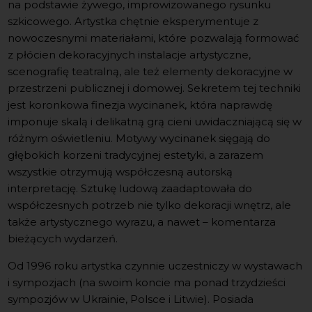
na podstawie żywego, improwizowanego rysunku
szkicowego. Artystka chętnie eksperymentuje z
nowoczesnymi materiałami, które pozwalają formować
z płócien dekoracyjnych instalacje artystyczne,
scenografię teatralną, ale też elementy dekoracyjne w
przestrzeni publicznej i domowej. Sekretem tej techniki
jest koronkowa finezja wycinanek, która naprawdę
imponuje skalą i delikatną grą cieni uwidaczniającą się w
różnym oświetleniu. Motywy wycinanek sięgają do
głębokich korzeni tradycyjnej estetyki, a zarazem
wszystkie otrzymują współczesną autorską
interpretację. Sztukę ludową zaadaptowała do
współczesnych potrzeb nie tylko dekoracji wnętrz, ale
także artystycznego wyrazu, a nawet – komentarza
bieżących wydarzeń.
Od 1996 roku artystka czynnie uczestniczy w wystawach
i sympozjach (na swoim koncie ma ponad trzydzieści
sympozjów w Ukrainie, Polsce i Litwie). Posiada