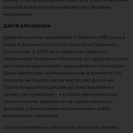
використовують різні матеріали та спеціальні
інструменти.
ДАРІЯ АЛЬОШКІНА
Дарія Альошкіна народилася 5 березня 1982 року в
Києві в родині скульпторів Олексія та Людмили
Альошкіних. У 2007 році закінчила Львівську
Національну Академію Мистецтв, де здобула ступінь
магістра монументально-декоративної скульптури.
Дарія захопилась витинанками ще в дитинстві, бо
виросла на Поділлі, де це мистецтво досі існує.
Проте Альошкіна підійшла до теми вирізання з
паперу по-сучасному – її роботи захоплюють не
тільки точністю виконання на папері великого
формату, а й емоційним наповненням і вміло
вплетеними сюжетами.
При ознайомленні з творчістю мисткині цікавим