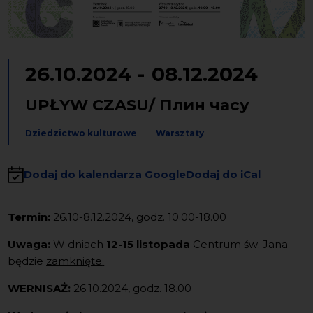
26.10.2024
-
08.12.2024
UPŁYW CZASU/ Плин часу
Dziedzictwo kulturowe
Warsztaty
Dodaj do kalendarza Google
Dodaj do iCal
Termin:
26.10-8.12.2024, godz. 10.00-18.00
Uwaga:
W dniach
12-15 listopada
Centrum św. Jana
będzie
zamknięte
.
WERNISAŻ:
26.10.2024, godz. 18.00