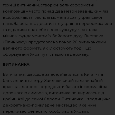
техніці витинанки, створює великоформатні
композиції – часто понад два метри заввишки – які
відображають ключові моменти для української
нації. За останнє десятиліття українці переосмислили
та відкрили для себе свою культуру, яка стала
міцним фундаментом їх бойового духу. Виставка
«Плин часу» представлена понад 20 витинанками
великого формату, які ілюструють події, що
сформували Україну як націю та державу.
ВИТИНАНКА
Витинанка, швидше за все, з’явилася в Китаї - на
батьківщині паперу. Завдяки своїй надзвичайній
красі та здатності передавати багато інформації за
допомогою символів, витинанка поширилась від
країни Азії до самої Європи. Витинанка – традиційне
декоративно-прикладне мистецтво, яке нині
переживає ренесанс, особливо в Україні.