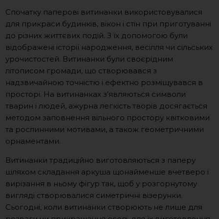
Спочатку паперові витинанки використовувалися
для прикраси будинків, вікон і стін при приготуванні
до різних життєвих подій. З їх допомогою були
відображені історії народження, весілля чи сільських
урочистостей. Витинанки були своєрідним
літописом громади, що створювався з
надзвичайною точністю і ефектно розміщувався в
просторі. На витинанках з’являються символи
тварин і людей, ажурна легкість творів досягається
методом ​​заповнення вільного простору квітковими
та рослинними мотивами, а також геометричними
орнаментами.
Витинанки традиційно виготовляються з паперу
шляхом складання аркуша щонайменше вчетверо і
вирізання в ньому фігур так, щоб у розгорнутому
вигляді створювалися симетричні візерунки.
Сьогодні, коли витинанки створюють не лише для
розваги чи прикрашання оселі, для їх виготовлення