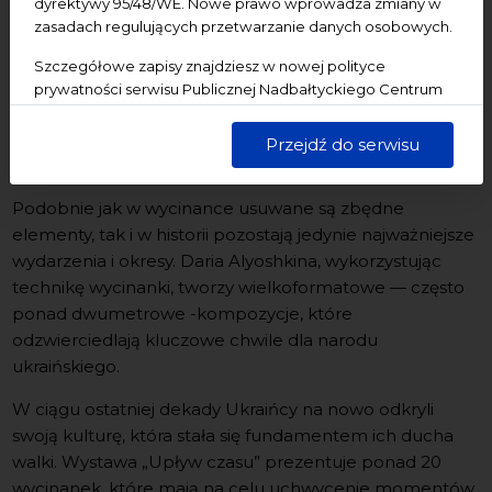
dyrektywy 95/48/WE. Nowe prawo wprowadza zmiany w
zasadach regulujących przetwarzanie danych osobowych.
Zobacz zdjęcia
Szczegółowe zapisy znajdziesz w nowej polityce
prywatności serwisu Publicznej Nadbałtyckiego Centrum
Kultury w Gdańsku. Jednocześnie informujemy, że Państwa
Українська версія нижче
dane są przetwarzane w sposób bezpieczny, z należytą
Przejdź do serwisu
starannością i zgodnie z obowiązującymi przepisami.
Podobnie jak w wycinance usuwane są zbędne
elementy, tak i w historii pozostają jedynie najważniejsze
wydarzenia i okresy. Daria Alyoshkina, wykorzystując
technikę wycinanki, tworzy wielkoformatowe — często
ponad dwumetrowe -kompozycje, które
odzwierciedlają kluczowe chwile dla narodu
ukraińskiego.
W ciągu ostatniej dekady Ukraińcy na nowo odkryli
swoją kulturę, która stała się fundamentem ich ducha
walki. Wystawa „Upływ czasu” prezentuje ponad 20
wycinanek, które mają na celu uchwycenie momentów,