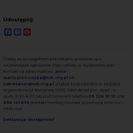
Udostępnij:
Facebook
Mastodon
Pinterest
Osoby ze szczególnymi potrzebami, proszone są o
wcześniejsze zgłoszenie chęci udziału w wydarzeniu oraz
kontakt na adres mailowy:
anna-
maria.piotrowska@nck.org.pl
lub
sekretariat@nck.org.pl
, a także bezpośrednio w siedzibie
organizatora (ul. Korzenna 33/35, Gdańsk) od pon. do pt., w
godz. 9:00-14:00 lub pod numerem telefonu
58 326 10 10
oraz
696 141 674
(kontakt możliwy również za pomocą SMS-ów i
MMS-ów).
Deklaracja dostępności