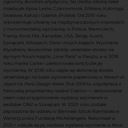
ogromny dorobek artystyczny. Jej rzeźby zdobią takie
miasta jak Kijów, Lwów, Czarnomorsk, Żółkiew, Kołomyja,
Swalawa, Kałusz i Gdańsk (Polska). Od 2010 roku
reprezentuje Ukrainę na międzynarodowych imprezach
z monumentalną wycinanką: w Polsce, Niemczech,
Francji, Korei Płd., Kanadzie, USA, Belgii, Austrii,
Szwajcarii, Włoszech, Danii i innych krajach. Wycinanki
Alyoshkiny dwukrotnie zdobiły ukraińskie stoisko na
słynnym forum książki „Livre Paris” w Paryżu, a w 2018
roku marka Cartier udekorowała swój butik jej
wycinanką. W 2018 roku zajęła się dekoracją stoiska
ukraińskiego na bazie wycinanki papierowej w
Maison et
object
na
Paris Design Week
. Rok 2019 to współpraca z
francuską projektantką Issabel Daëron — dekorowanie
okien oraz przygotowanie wystawy wycinanek w
siedzibie ONZ w Szwajcarii. W 2020 roku została
zaproszona do udziału w Biennale Sztuki Rzemiosła w
Wenecji przez Fundację Michelangelo. Natomiast w
2021 r. odbyła się jej osobista wystawa wycinanki w Nicei