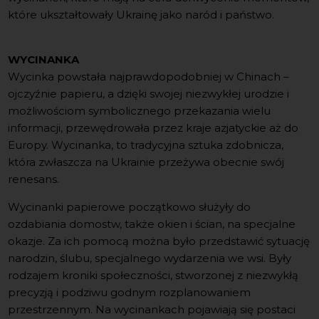
które ukształtowały Ukrainę jako naród i państwo.
WYCINANKA
Wycinka powstała najprawdopodobniej w Chinach –
ojczyźnie papieru, a dzięki swojej niezwykłej urodzie i
możliwościom symbolicznego przekazania wielu
informacji, przewędrowała przez kraje azjatyckie aż do
Europy. Wycinanka, to tradycyjna sztuka zdobnicza,
która zwłaszcza na Ukrainie przeżywa obecnie swój
renesans.
Wycinanki papierowe początkowo służyły do
ozdabiania domostw, także okien i ścian, na specjalne
okazje. Za ich pomocą można było przedstawić sytuację
narodzin, ślubu, specjalnego wydarzenia we wsi. Były
rodzajem kroniki społeczności, stworzonej z niezwykłą
precyzją i podziwu godnym rozplanowaniem
przestrzennym. Na wycinankach pojawiają się postaci