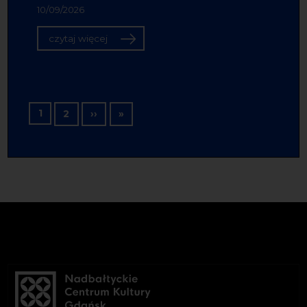
10/09/2026
czytaj więcej
Stronicowanie
1
Następna strona
Ostatnia strona
2
››
»