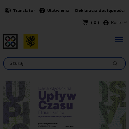
Przejdź do treści
Translator
Ułatwienia
Deklaracja dostępności
Menu k
( 0 )
Konto
Szukaj