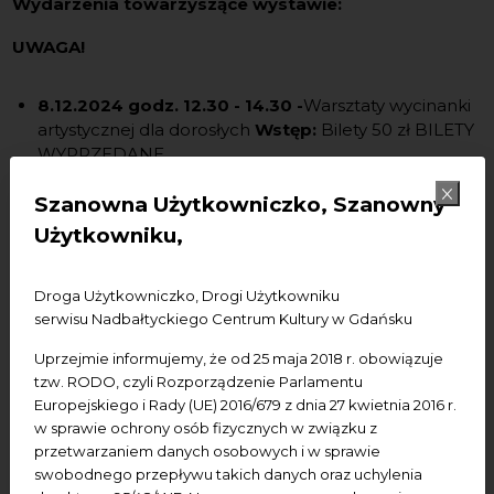
Wydarzenia towarzyszące wystawie:
UWAGA!
8.12.2024 godz. 12.30 - 14.30 -
Warsztaty wycinanki
artystycznej dla dorosłych
Wstęp:
Bilety 50 zł BILETY
WYPRZEDANE
27.10.2024, godz. 11:00
- Warsztaty wycinanki
Szanowna Użytkowniczko, Szanowny
artystycznej dla dorosłych (czas trwania: 2 godziny)
Użytkowniku,
Wstęp:
Bilety 50 zł - dostępne na Interticket:
https://bit.ly/3TUt51B
- BILETY WYPRZEDANE
27.10.2024, godz. 15:00
– Oprowadzanie autorskie
Droga Użytkowniczko, Drogi Użytkowniku
po wystawie „Upływ czasu” (czas trwania: 1 godzina)
serwisu Nadbałtyckiego Centrum Kultury w Gdańsku
Wstęp:
wolny
Uprzejmie informujemy, że od 25 maja 2018 r. obowiązuje
tzw. RODO, czyli Rozporządzenie Parlamentu
Miejsce wystawy:
NCK — Centrum św. Jana
Europejskiego i Rady (UE) 2016/679 z dnia 27 kwietnia 2016 r.
w sprawie ochrony osób fizycznych w związku z
Miejsce warsztatów:
NCK — Ratusz Staromiejski
przetwarzaniem danych osobowych i w sprawie
swobodnego przepływu takich danych oraz uchylenia
Udogodnienia:
pętla indukcyjna