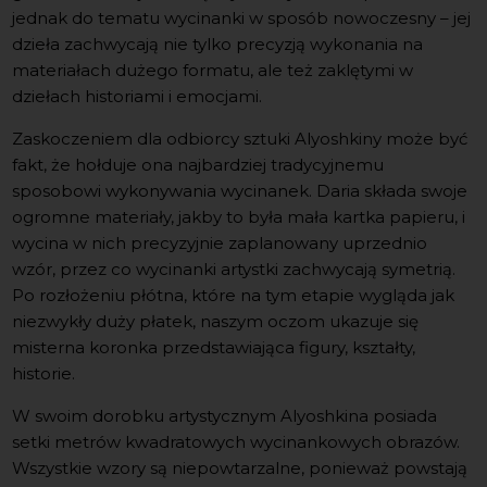
jednak do tematu wycinanki w sposób nowoczesny – jej
dzieła zachwycają nie tylko precyzją wykonania na
materiałach dużego formatu, ale też zaklętymi w
dziełach historiami i emocjami.
Zaskoczeniem dla odbiorcy sztuki Alyoshkiny może być
fakt, że hołduje ona najbardziej tradycyjnemu
sposobowi wykonywania wycinanek. Daria składa swoje
ogromne materiały, jakby to była mała kartka papieru, i
wycina w nich precyzyjnie zaplanowany uprzednio
wzór, przez co wycinanki artystki zachwycają symetrią.
Po rozłożeniu płótna, które na tym etapie wygląda jak
niezwykły duży płatek, naszym oczom ukazuje się
misterna koronka przedstawiająca figury, kształty,
historie.
W swoim dorobku artystycznym Alyoshkina posiada
setki metrów kwadratowych wycinankowych obrazów.
Wszystkie wzory są niepowtarzalne, ponieważ powstają