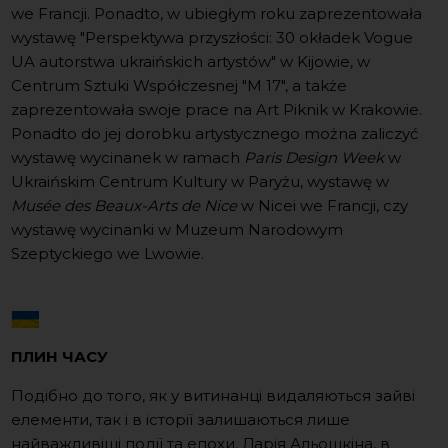
we Francji. Ponadto, w ubiegłym roku zaprezentowała
wystawę "Perspektywa przyszłości: 30 okładek Vogue
UA autorstwa ukraińskich artystów" w Kijowie, w
Centrum Sztuki Współczesnej "M 17", a także
zaprezentowała swoje prace na Art Piknik w Krakowie.
Ponadto do jej dorobku artystycznego można zaliczyć
wystawę wycinanek w ramach
Paris Design Week
w
Ukraińskim Centrum Kultury w Paryżu, wystawę w
Musée des Beaux-Arts de Nice
w Nicei we Francji, czy
wystawę wycinanki w Muzeum Narodowym
Szeptyckiego we Lwowie.
ПЛИН ЧАСУ
Подібно до того, як у витинанці видаляються зайві
елементи, так і в історії залишаються лише
найважливіші події та епохи. Дарія Альошкіна, в