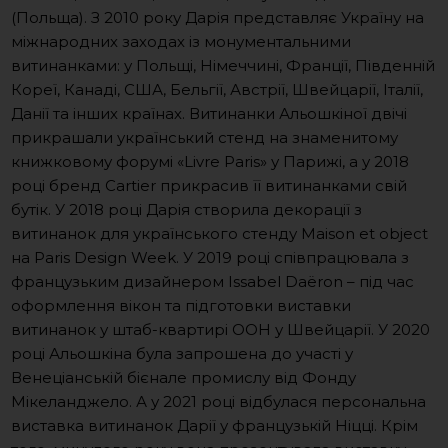
(Польща). З 2010 року Дарія представляє Україну на
міжнародних заходах із монументальними
витинанками: у Польщі, Німеччині, Франції, Південній
Кореї, Канаді, США, Бельгії, Австрії, Швейцарії, Італії,
Данії та інших країнах. Витинанки Альошкіної двічі
прикрашали український стенд на знаменитому
книжковому форумі «Livre Paris» у Парижі, а у 2018
році бренд Cartier прикрасив її витинанками свій
бутік. У 2018 році Дарія створила декорації з
витинанок для українського стенду Maison et object
на Paris Design Week. У 2019 році співпрацювала з
французьким дизайнером Issabel Daëron – під час
оформлення вікон та підготовки виставки
витинанок у штаб-квартирі ООН у Швейцарії. У 2020
році Альошкіна була запрошена до участі у
Венеціанській бієнале промислу від Фонду
Мікеланджело. А у 2021 році відбулася персональна
виставка витинанок Дарії у французькій Ніцці. Крім