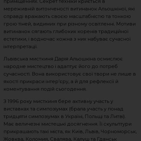
приміщеннях. Секрет техніки криється в
мереживній витонченості витинанок Альошкіної, які
справді вражають своєю масштабністю та тонкою
грою тіней, видимих ​​при різному освітленні. Мотиви
витинанок сягають глибоких коренів традиційної
естетики, і водночас кожна з них набуває сучасної
інтерпретації.
Львівська мисткиня Дарія Альошкіна осмислює
народне мистецтво і адаптує його до потреб
сучасності. Вона використовує свої твори не лише в
якості прикраси інтер’єру, а й для рефлексії й
коментування подій сьогодення.
З 1996 року мисткиня бере активну участь у
виставках та симпозіумах (брала участь у понад
тридцяти симпозіумах в Україні, Польщі та Литві).
Має величезні мистецькі досягнення. Її скульптури
прикрашають такі міста, як Київ, Львів, Чорноморськ,
Жовква, Коломия, Свалява, Калуш та Гданськ