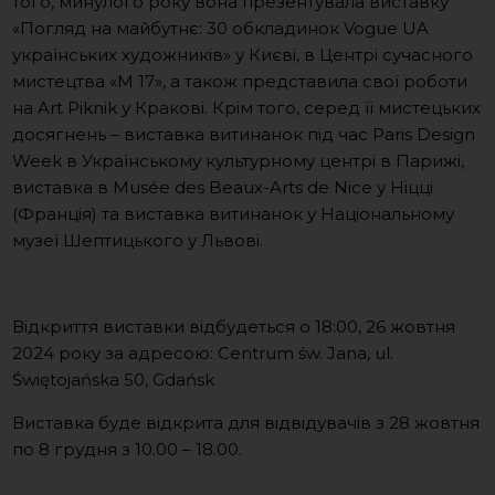
того, минулого року вона презентувала виставку
«Погляд на майбутнє: 30 обкладинок Vogue UA
українських художників» у Києві, в Центрі сучасного
мистецтва «М 17», а також представила свої роботи
на Art Piknik у Кракові. Крім того, серед її мистецьких
досягнень – виставка витинанок під час Paris Design
Week в Українському культурному центрі в Парижі,
виставка в Musée des Beaux-Arts de Nice у Ніцці
(Франція) та виставка витинанок у Національному
музеї Шептицького у Львові.
Відкриття виставки відбудеться о 18:00, 26 жовтня
2024 року за адресою: Centrum św. Jana, ul.
Świętojańska 50, Gdańsk
Виставка буде відкрита для відвідувачів з 28 жовтня
по 8 грудня з 10.00 – 18.00.