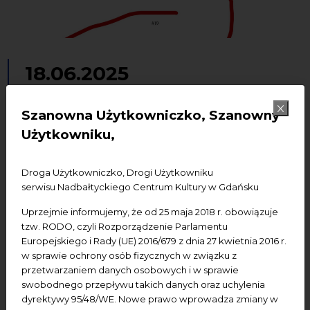
18.06.2025
To nie jest czas na czytanie w
Szanowna Użytkowniczko, Szanowny
samotności | Kolektywne
Użytkowniku,
czytanie nr. 19
Droga Użytkowniczko, Drogi Użytkowniku
Literatura
Wydarzenie zewnętrzne
serwisu Nadbałtyckiego Centrum Kultury w Gdańsku
Uprzejmie informujemy, że od 25 maja 2018 r. obowiązuje
Dodaj do kalendarza Google
Dodaj do iCal
tzw. RODO, czyli Rozporządzenie Parlamentu
Europejskiego i Rady (UE) 2016/679 z dnia 27 kwietnia 2016 r.
w sprawie ochrony osób fizycznych w związku z
Wydarzenie zewnętrzne:
Nie odpowiadamy za
przetwarzaniem danych osobowych i w sprawie
jego program i nie udzielamy szczegółowych
swobodnego przepływu takich danych oraz uchylenia
informacji na jego temat.
Osobami
dyrektywy 95/48/WE. Nowe prawo wprowadza zmiany w