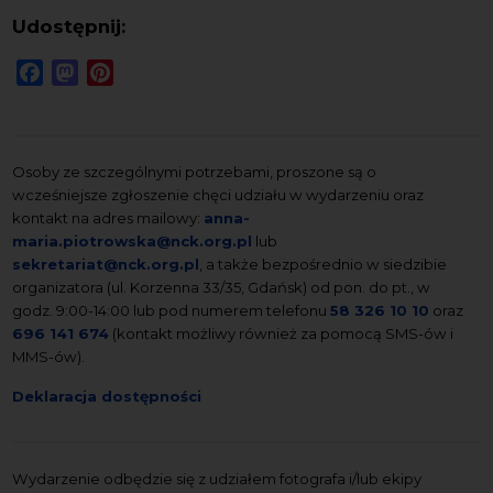
Udostępnij:
Facebook
Mastodon
Pinterest
Osoby ze szczególnymi potrzebami, proszone są o
wcześniejsze zgłoszenie chęci udziału w wydarzeniu oraz
kontakt na adres mailowy:
anna-
maria.piotrowska@nck.org.pl
lub
sekretariat@nck.org.pl
, a także bezpośrednio w siedzibie
organizatora (ul. Korzenna 33/35, Gdańsk) od pon. do pt., w
godz. 9:00-14:00 lub pod numerem telefonu
58 326 10 10
oraz
696 141 674
(kontakt możliwy również za pomocą SMS-ów i
MMS-ów).
Deklaracja dostępności
Wydarzenie odbędzie się z udziałem fotografa i/lub ekipy