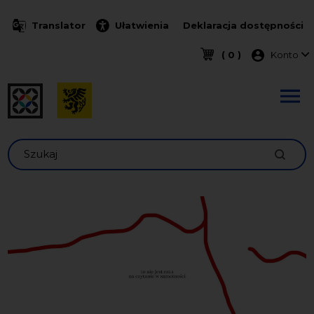
Przejdź do treści
Translator
Ułatwienia
Deklaracja dostępności
Menu k
( 0 )
Konto
Szukaj