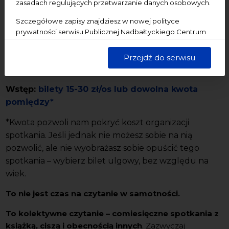
organizującymi kolektywne czytania są
Sylwia
zasadach regulujących przetwarzanie danych osobowych.
Bruna (kompozyt)
i
Marek Rogala (eskaem)
.
Szczegółowe zapisy znajdziesz w nowej polityce
prywatności serwisu Publicznej Nadbałtyckiego Centrum
Termin:
18.06.2025, godz. 18.00-20.00
Kultury w Gdańsku. Jednocześnie informujemy, że Państwa
dane są przetwarzane w sposób bezpieczny, z należytą
Miejsce wydarzenia:
NCK — Centrum św. Jana, ul.
Przejdź do serwisu
starannością i zgodnie z obowiązującymi przepisami.
Świętojańska 50 80-840 Gdańsk
Wstęp:
bilety 15-30 zł/os
lub dowolna kwota
pomiędzy
*
*Kwota pozwoli nam pokryć koszt organizacji
spotkania. Jeśli jednak nie możesz sobie na nią
pozwolić, ale nie wyobrażasz sobie opuścić tego
spotkania – wybierz bilet ulgowy, bez względu na
wiek.
To nie jest czas na czytanie w samotności.
To kolektywne czytanie – comiesięczne spotkania z
książką, ciszą i obecnością innych
. Zazwyczaj