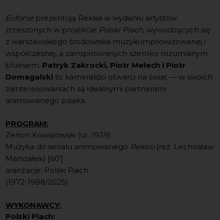
Eufonie
prezentują Reksia w wydaniu artystów
zrzeszonych w projekcie
Polski Piach
, wywodzących się
z warszawskiego środowiska muzyki improwizowanej i
współczesnej, a zainspirowanych szeroko rozumianym
bluesem.
Patryk Zakrocki, Piotr Mełech i Piotr
Domagalski
to kameraliści otwarci na świat — w swoich
zainteresowaniach są idealnymi partnerami
animowanego psiaka.
PROGRAM:
Zenon Kowalowski (ur. 1939)
Muzyka do serialu animowanego
Reksio
(reż. Lechosław
Marszałek) [60']
aranżacje: Polski Piach
(1972-1988/2025)
WYKONAWCY:
Polski Piach: