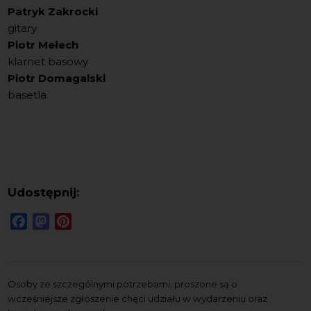
Patryk Zakrocki
gitary
Piotr Mełech
klarnet basowy
Piotr Domagalski
basetla
Udostępnij:
Facebook
Mastodon
Pinterest
Osoby ze szczególnymi potrzebami, proszone są o
wcześniejsze zgłoszenie chęci udziału w wydarzeniu oraz