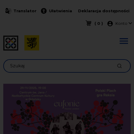
Przejdź do treści
Translator
Ułatwienia
Deklaracja dostępności
Menu k
( 0 )
Konto
Szukaj