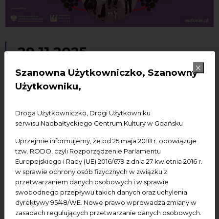
29.11.2025
Festiwal Eufonie w NCK
Szanowna Użytkowniczko, Szanowny
Użytkowniku,
Gdańsk | Polski Piach gra
Reksia
Droga Użytkowniczko, Drogi Użytkowniku
serwisu Nadbałtyckiego Centrum Kultury w Gdańsku
wydarzenia płatne
Koncerty
Uprzejmie informujemy, że od 25 maja 2018 r. obowiązuje
tzw. RODO, czyli Rozporządzenie Parlamentu
Dodaj do kalendarza Google
Dodaj do iCal
Europejskiego i Rady (UE) 2016/679 z dnia 27 kwietnia 2016 r.
w sprawie ochrony osób fizycznych w związku z
przetwarzaniem danych osobowych i w sprawie
Termin:
29.11.2025, godz. 19.00
swobodnego przepływu takich danych oraz uchylenia
dyrektywy 95/48/WE. Nowe prawo wprowadza zmiany w
Miejsce wydarzenia:
NCK — Centrum św. Jana
zasadach regulujących przetwarzanie danych osobowych.