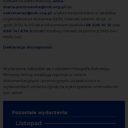
kontakt na adres mailowy:
anna-
maria.piotrowska@nck.org.pl
lub
sekretariat@nck.org.pl
, a także bezpośrednio w siedzibie
organizatora (ul. Korzenna 33/35, Gdańsk) od pon. do pt., w
godz. 9:00-14:00 lub pod numerem telefonu
58 326 10 10
oraz
696 141 674
(kontakt możliwy również za pomocą SMS-ów i
MMS-ów).
Deklaracja dostępności
Wydarzenie odbędzie się z udziałem fotografa i/lub ekipy
filmowej, którzy zrealizują reportaż w celach
dokumentacyjnych i promocyjnych. Uczestnictwo w
wydarzeniach oznacza zgodę na wykorzystanie wizerunku do
ww celów.
Pozostałe wydarzenia
Listopad