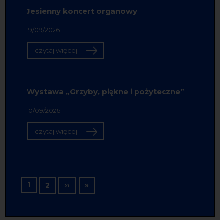
Jesienny koncert organowy
19/09/2026
czytaj więcej
Wystawa „Grzyby, piękne i pożyteczne”
10/09/2026
czytaj więcej
Stronicowanie
1
Następna strona
Ostatnia strona
2
››
»