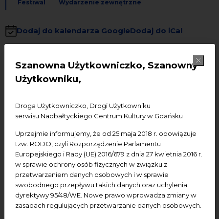
Festiwal
Wydarzenie zewnętrzne
Dodaj do kalendarza Google
Dodaj do iCal
Wydarzenie zewnętrzne:
Nie odpowiadamy za
Szanowna Użytkowniczko, Szanowny
jego program i nie udzielamy szczegółowych
Użytkowniku,
informacji na jego temat.
ORGANIZATOR – Animafest
Gdańsk | Międzynarodowy Festiwal Filmowy |
Droga Użytkowniczko, Drogi Użytkowniku
International Animation Film Festival
serwisu Nadbałtyckiego Centrum Kultury w Gdańsku
Termin:
8-11 listopada 2025
Uprzejmie informujemy, że od 25 maja 2018 r. obowiązuje
tzw. RODO, czyli Rozporządzenie Parlamentu
Miejsce wydarzenia:
Kino IKM w Gdańsku (Targ
Europejskiego i Rady (UE) 2016/679 z dnia 27 kwietnia 2016 r.
Rakowy 11), Kino Watra w Gdańsku (Za murami 2/10)
w sprawie ochrony osób fizycznych w związku z
przetwarzaniem danych osobowych i w sprawie
Nasza selekcja animowanych jednominutówek:
swobodnego przepływu takich danych oraz uchylenia
11 listopada 2025, w godz. 17.45-20.00, Kino IKM w
dyrektywy 95/48/WE. Nowe prawo wprowadza zmiany w
Gdańsku (Targ Rakowy 11)
zasadach regulujących przetwarzanie danych osobowych.