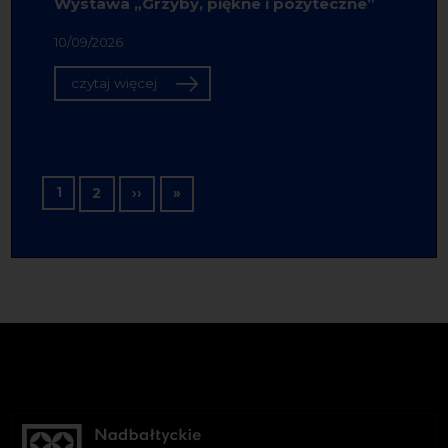
Wystawa „Grzyby, piękne i pożyteczne”
10/09/2026
czytaj więcej
Stronicowanie
1
Następna strona
Ostatnia strona
2
››
»