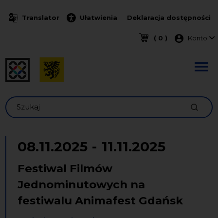
Przejdź do treści
Translator
Ułatwienia
Deklaracja dostępności
Menu k
( 0 )
Konto
Szukaj
08.11.2025
-
11.11.2025
Festiwal Filmów
Jednominutowych na
festiwalu Animafest Gdańsk