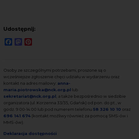
Udostępnij:
Facebook
Mastodon
Pinterest
Osoby ze szczególnymi potrzebami, proszone są o
wcześniejsze zgłoszenie chęci udziału w wydarzeniu oraz
kontakt na adres mailowy:
anna-
maria.piotrowska@nck.org.pl
lub
sekretariat@nck.org.pl
, a także bezpośrednio w siedzibie
organizatora (ul. Korzenna 33/35, Gdańsk) od pon. do pt., w
godz. 9:00-14:00 lub pod numerem telefonu
58 326 10 10
oraz
696 141 674
(kontakt możliwy również za pomocą SMS-ów i
MMS-ów).
Deklaracja dostępności