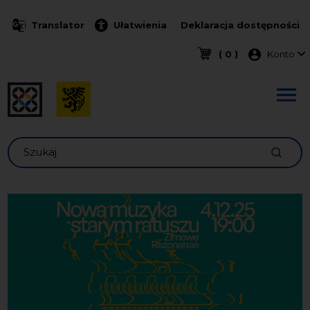
Przejdź do treści
Translator
Ułatwienia
Deklaracja dostępności
Menu k
( 0 )
Konto
Szukaj