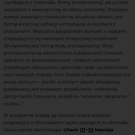
wynikające z materiału, formy przestrzennej, ale przede
wszystkim z wewnętrznej struktury sonicznej. Przepływ
energii wewnątrz molekularnej struktury obiektu jest
formą sonicznej wibracji wchodzącej w rezonans z
otoczeniem. Wejście w bezpośredni kontakt z osobami
znajdującymi się wewnątrz kinetycznej przestrzeni
dźwiękowej jest formą bryły antrosonicznej. Bryły
antrosoniczne są retorycznymi substytutami znaczeń,
opartymi na przeciwstawnych i bliskich elementach,
zmysłowym odczuwaniu obecności osób i przedmiotów
oraz relacjach między nimi. Każda mikrokompozycja ma
swoje centrum – punkt, w którym obiekt dźwiękowy
poddawany jest procesom przybliżania / oddalania,
zatrzymania / zerwania, przejścia / wnikania, okrążania /
wylotu…"
W programie znajdą się również prace artystów
związanych z Wrocławiem, wykorzystujące multimedia i
nowoczesne technologie.
Utwór [[[~]]]
Macieja