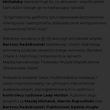
Michaluka
reprezentuje to, co aktualne i współczesne.
Sam autor opisuje go w następujący sposób:
"Enigmatyczny, graficzny tytuł zapowiada beztreściowe,
intensywne i esencjonalne doświadczanie komputerowo
wytwarzanej fonii i wizji."
Warstwę wizualną w [[[~]]] stworzył wrocławski artysta
Bartosz Radzikowski
(radzikows). Utwór miał swoją
premierę podczas zeszłorocznego koncertu
Random
Check 6: Matching Components
w ramach
Międzynarodowego Festiwalu Muzyki Współczesnej
Warszawska Jesień
.
Pokazana zostanie także multimedialna instalacja /
utwór improwizowany na cyfrowym instrumencie
audiowizualnym, zaprogramowanym w oparciu o
kontrolery ruchowe Leap Motion
. Autorem tego
projektu są
Maciej Michaluk, Marcin Rupociński
oraz
Bartosz Radzikowski
.
Publiczność będzie mogła