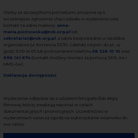
Osoby ze szczególnymi potrzebami, proszone są o
wcześniejsze zgłoszenie chęci udziału w wydarzeniu oraz
kontakt na adres mailowy:
anna-
maria.piotrowska@nck.org.pl
lub
sekretariat@nck.org.pl
, a także bezpośrednio w siedzibie
organizatora (ul. Korzenna 33/35, Gdańsk) od pon. do pt., w
godz. 9:00-14:00 lub pod numerem telefonu
58 326 10 10
oraz
696 141 674
(kontakt możliwy również za pomocą SMS-ów i
MMS-ów).
Deklaracja dostępności
Wydarzenie odbędzie się z udziałem fotografa i/lub ekipy
filmowej, którzy zrealizują reportaż w celach
dokumentacyjnych i promocyjnych. Uczestnictwo w
wydarzeniach oznacza zgodę na wykorzystanie wizerunku do
ww celów.