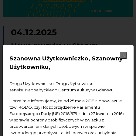
04.12.2025
Nowa muzyka w Starym
Ratuszu. Zimowe Rezonanse
Szanowna Użytkowniczko, Szanowny
Użytkowniku,
wydarzenia płatne
Koncerty
Droga Użytkowniczko, Drogi Użytkowniku
Dodaj do kalendarza Google
Dodaj do iCal
serwisu Nadbałtyckiego Centrum Kultury w Gdańsku
Uprzejmie informujemy, że od 25 maja 2018 r. obowiązuje
Termin:
4.12.2025, godz. 19.00
tzw. RODO, czyli Rozporządzenie Parlamentu
Europejskiego i Rady (UE) 2016/679 z dnia 27 kwietnia 2016 r.
Miejsce wydarzenia:
NCK — Ratusz Staromiejski,
w sprawie ochrony osób fizycznych w związku z
Gdańsk, ul. Korzenna 33/35
przetwarzaniem danych osobowych i w sprawie
swobodnego przepływu takich danych oraz uchylenia