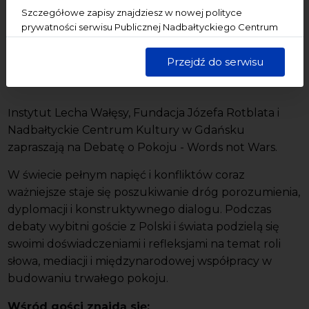
Mieszczańska
Szczegółowe zapisy znajdziesz w nowej polityce
prywatności serwisu Publicznej Nadbałtyckiego Centrum
Wstęp:
wolny
Kultury w Gdańsku. Jednocześnie informujemy, że Państwa
dane są przetwarzane w sposób bezpieczny, z należytą
Udogodnienia:
pętla indukcyjna
Przejdź do serwisu
starannością i zgodnie z obowiązującymi przepisami.
I
nstytut Lecha Wałęsy, Fundacja Józefa Rotblata i
Nadbałtyckie Centrum Kultury w Gdańsku
zapraszają na Debatę o Pokoju - Words not Wars.
W świecie pełnym napięć i konfliktów coraz
ważniejsze staje się poszukiwanie dróg porozumienia,
dyplomacji i konstruktywnego dialogu. Podczas
debaty wybitni goście z Polski i świata podzielą się
swoimi doświadczeniami i refleksjami na temat roli
słowa, mediacji i międzynarodowej współpracy w
budowaniu trwałego pokoju.
Wśród gości znajdą się: