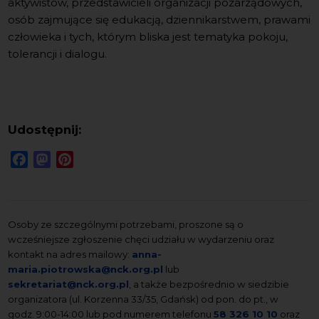
aktywistów, przedstawicieli organizacji pozarządowych,
osób zajmujące się edukacją, dziennikarstwem, prawami
człowieka i tych, którym bliska jest tematyka pokoju,
tolerancji i dialogu.
Udostępnij:
Facebook
Mastodon
Pinterest
Osoby ze szczególnymi potrzebami, proszone są o
wcześniejsze zgłoszenie chęci udziału w wydarzeniu oraz
kontakt na adres mailowy:
anna-
maria.piotrowska@nck.org.pl
lub
sekretariat@nck.org.pl
, a także bezpośrednio w siedzibie
organizatora (ul. Korzenna 33/35, Gdańsk) od pon. do pt., w
godz. 9:00-14:00 lub pod numerem telefonu
58 326 10 10
oraz