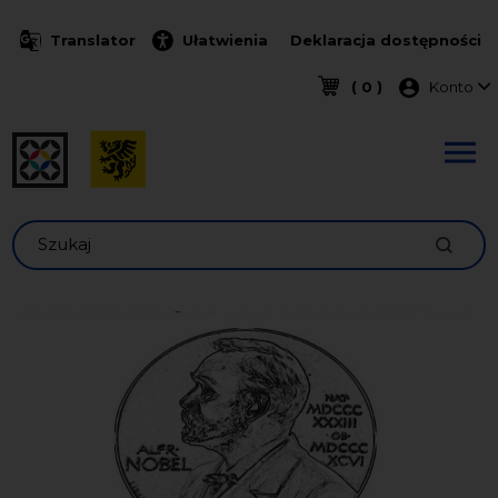
Przejdź do treści
Translator
Ułatwienia
Deklaracja dostępności
Menu k
( 0 )
Konto
Szukaj