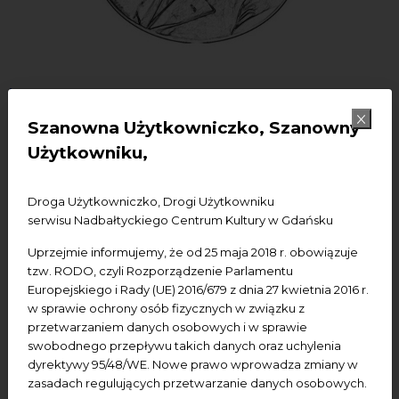
08.12.2025
Szanowna Użytkowniczko, Szanowny
Debata o pokoju - Words not
Użytkowniku,
Wars
Droga Użytkowniczko, Drogi Użytkowniku
Konferencje
wydarzenia bezpłatne
serwisu Nadbałtyckiego Centrum Kultury w Gdańsku
Wydarzenie zewnętrzne
Wykład
Spotkania
Uprzejmie informujemy, że od 25 maja 2018 r. obowiązuje
tzw. RODO, czyli Rozporządzenie Parlamentu
Europejskiego i Rady (UE) 2016/679 z dnia 27 kwietnia 2016 r.
Dodaj do kalendarza Google
Dodaj do iCal
w sprawie ochrony osób fizycznych w związku z
przetwarzaniem danych osobowych i w sprawie
swobodnego przepływu takich danych oraz uchylenia
Termin wydarzenia:
8.12.2025, godz. 10.30
dyrektywy 95/48/WE. Nowe prawo wprowadza zmiany w
Miejsce wydarzenia:
NCK — Ratusz Staromiejski, Sala
zasadach regulujących przetwarzanie danych osobowych.