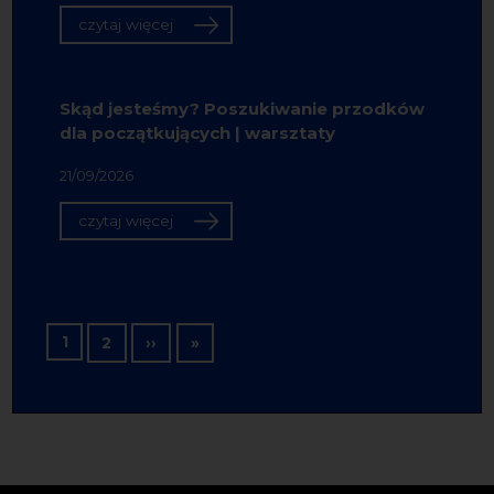
czytaj więcej
Skąd jesteśmy? Poszukiwanie przodków
dla początkujących | warsztaty
21/09/2026
czytaj więcej
Stronicowanie
1
Następna strona
Ostatnia strona
2
››
»