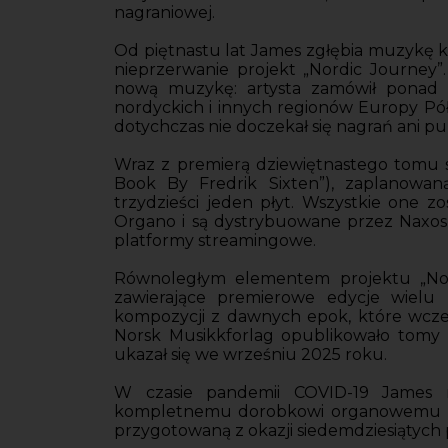
nagraniowej.
Od piętnastu lat James zgłębia muzykę k
nieprzerwanie projekt „Nordic Journey”.
nową muzykę: artysta zamówił ponad 
nordyckich i innych regionów Europy Pół
dotychczas nie doczekał się nagrań ani pub
Wraz z premierą dziewiętnastego tomu s
Book By Fredrik Sixten”), zaplanowan
trzydzieści jeden płyt. Wszystkie one 
Organo i są dystrybuowane przez Naxos 
platformy streamingowe.
Równoległym elementem projektu „Nord
zawierające premierowe edycje wiel
kompozycji z dawnych epok, które wcze
Norsk Musikkforlag opublikowało tomy I,
ukazał się we wrześniu 2025 roku.
W czasie pandemii COVID-19 James n
kompletnemu dorobkowi organowemu no
przygotowaną z okazji siedemdziesiątych p