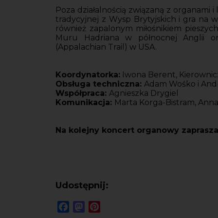
Poza działalnością związaną z organami i
tradycyjnej z Wysp Brytyjskich i gra na 
również zapalonym miłośnikiem pieszych
Muru Hadriana w północnej Anglii or
(Appalachian Trail) w USA.
Koordynatorka:
Iwona Berent, Kierownic
Obsługa techniczna:
Adam Wośko i And
Współpraca:
Agnieszka Drygiel
Komunikacja:
Marta Korga-Bistram, Ann
Na kolejny koncert organowy zaprasza
Udostępnij:
Facebook
Mastodon
Pinterest