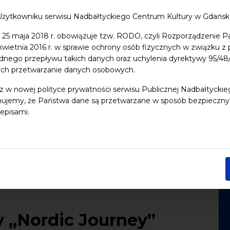
Użytkowniku serwisu Nadbałtyckiego Centrum Kultury w Gdańs
 25 maja 2018 r. obowiązuje tzw. RODO, czyli Rozporządzenie P
 kwietnia 2016 r. w sprawie ochrony osób fizycznych w związku 
dnego przepływu takich danych oraz uchylenia dyrektywy 95/
ych przetwarzanie danych osobowych.
z w nowej polityce prywatności serwisu Publicznej Nadbałtycki
ujemy, że Państwa dane są przetwarzane w sposób bezpieczny, z
episami.
 „Nordic Journey”