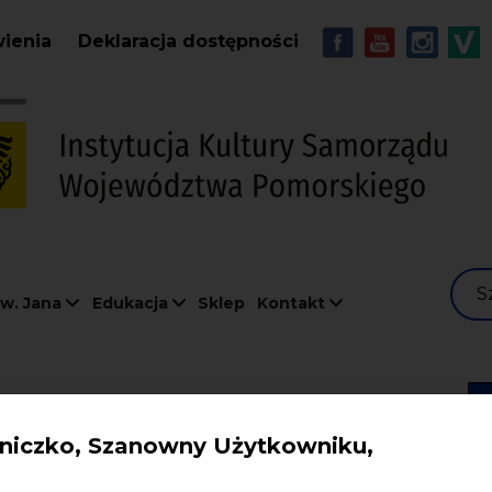
Przejdź do treści
MENU - Soc
wienia
Deklaracja dostępności
S
w. Jana
Edukacja
Sklep
Kontakt
iczko, Szanowny Użytkowniku,