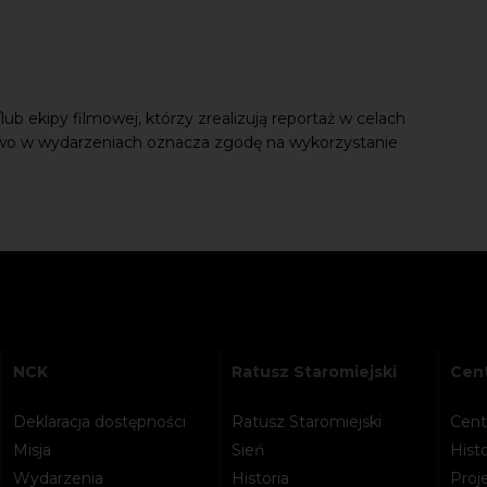
ub ekipy filmowej, którzy zrealizują reportaż w celach
wo w wydarzeniach oznacza zgodę na wykorzystanie
NCK
Ratusz Staromiejski
Cent
Deklaracja dostępności
Ratusz Staromiejski
Cent
Misja
Sień
Histo
Wydarzenia
Historia
Proje