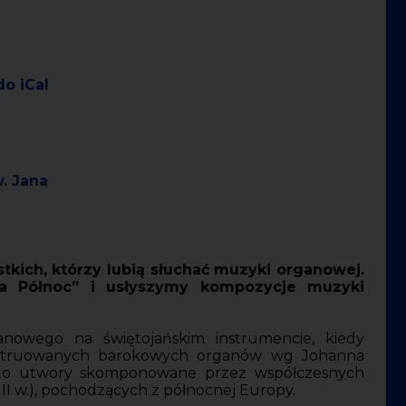
do iCal
. Jana
kich, którzy lubią słuchać muzyki organowej.
 Północ” i usłyszymy kompozycje muzyki
anowego na świętojańskim instrumencie, kiedy
nstruowanych barokowych organów wg Johanna
 to utwory skomponowane przez współczesnych
I w.), pochodzących z północnej Europy.