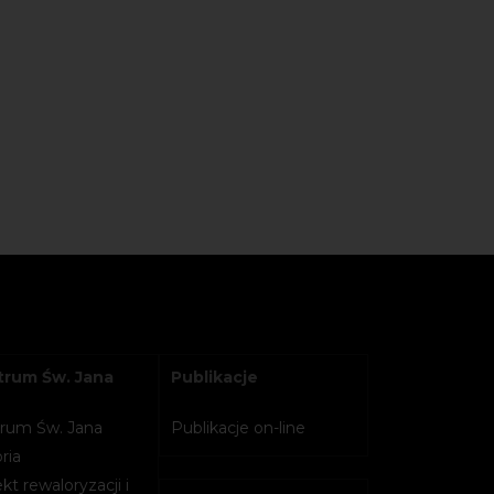
rum Św. Jana
Publikacje
rum Św. Jana
Publikacje on-line
ria
kt rewaloryzacji i