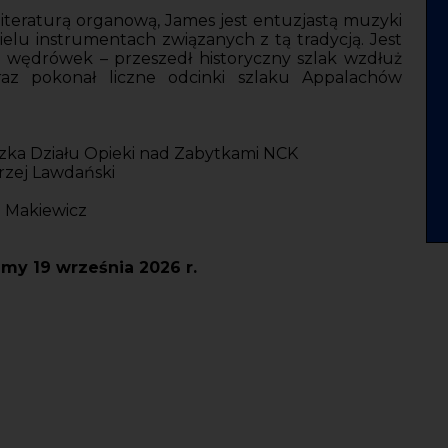
 literaturą organową, James jest entuzjastą muzyki
wielu instrumentach związanych z tą tradycją. Jest
 wędrówek – przeszedł historyczny szlak wzdłuż
az pokonał liczne odcinki szlaku Appalachów
zka Działu Opieki nad Zabytkami NCK
rzej Lawdański
a Makiewicz
my 19 września 2026 r.