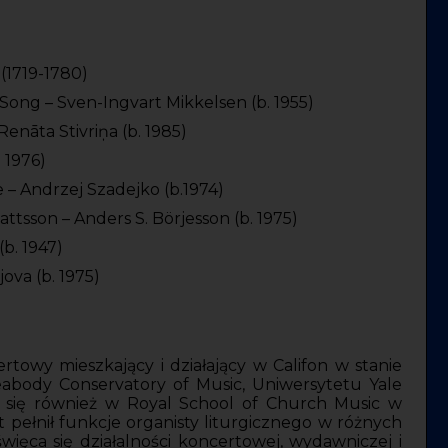
(1719-1780)
Song – Sven-Ingvart Mikkelsen (b. 1955)
Renāta Stivriņa (b. 1985)
. 1976)
 – Andrzej Szadejko (b.1974)
tsson – Anders S. Börjesson (b. 1975)
(b. 1947)
jova (b. 1975)
rtowy mieszkający i działający w Califon w stanie
abody Conservatory of Music, Uniwersytetu Yale
ił się również w Royal School of Church Music w
lat pełnił funkcje organisty liturgicznego w różnych
więca się działalności koncertowej, wydawniczej i