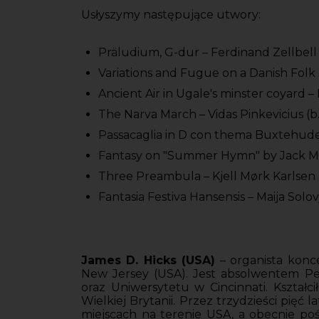
Usłyszymy następujące utwory:
Präludium, G-dur – Ferdinand Zellbell 
Variations and Fugue on a Danish Folk 
Ancient Air in Ugale's minster coyard – 
The Narva March – Vidas Pinkevicius (b
Passacaglia in D con thema Buxtehude
Fantasy on "Summer Hymn" by Jack Mat
Three Preambula – Kjell Mørk Karlsen 
Fantasia Festiva Hansensis – Maija Solov
James D. Hicks (USA)
– organista konce
New Jersey (USA). Jest absolwentem Pe
oraz Uniwersytetu w Cincinnati. Kształc
Wielkiej Brytanii. Przez trzydzieści pięć 
miejscach na terenie USA, a obecnie poś