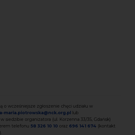
 o wcześniejsze zgłoszenie chęci udziału w
a-maria.piotrowska@nck.org.pl
lub
 w siedzibie organizatora (ul. Korzenna 33/35, Gdańsk)
merem telefonu
58 326 10 10
oraz
696 141 674
(kontakt
).