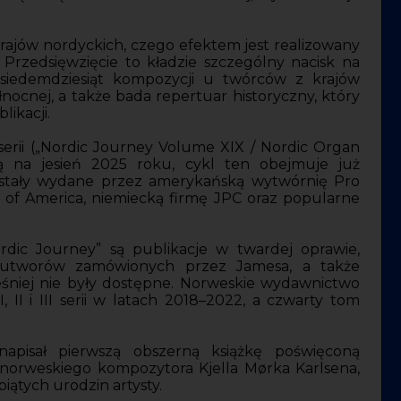
rajów nordyckich, czego efektem jest realizowany
 Przedsięwzięcie to kładzie szczególny nacisk na
siedemdziesiąt kompozycji u twórców z krajów
nocnej, a także bada repertuar historyczny, który
likacji.
erii („Nordic Journey Volume XIX / Nordic Organ
ą na jesień 2025 roku, cykl ten obejmuje już
zostały wydane przez amerykańską wytwórnię Pro
of America, niemiecką firmę JPC oraz popularne
ic Journey” są publikacje w twardej oprawie,
u utworów zamówionych przez Jamesa, a także
śniej nie były dostępne. Norweskie wydawnictwo
 II i III serii w latach 2018–2022, a czwarty tom
apisał pierwszą obszerną książkę poświęconą
rweskiego kompozytora Kjella Mørka Karlsena,
iątych urodzin artysty.