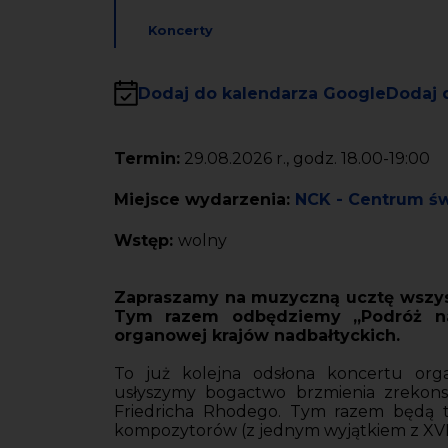
Koncerty
Dodaj do kalendarza Google
Dodaj 
Termin:
29.08.2026 r., godz. 18.00-19:00
Miejsce wydarzenia:
NCK - Centrum św
Wstęp:
wolny
Zapraszamy na muzyczną ucztę wszyst
Tym razem odbędziemy „Podróż na
organowej krajów nadbałtyckich.
To już kolejna odsłona koncertu org
usłyszymy bogactwo brzmienia zreko
Friedricha Rhodego. Tym razem będą
kompozytorów (z jednym wyjątkiem z XVII