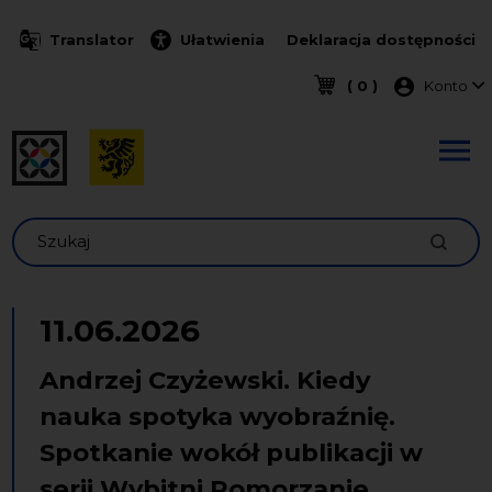
Przejdź do treści
Translator
Ułatwienia
Deklaracja dostępności
Menu k
( 0 )
Konto
Szukaj
11.06.2026
Andrzej Czyżewski. Kiedy
nauka spotyka wyobraźnię.
Spotkanie wokół publikacji w
serii Wybitni Pomorzanie