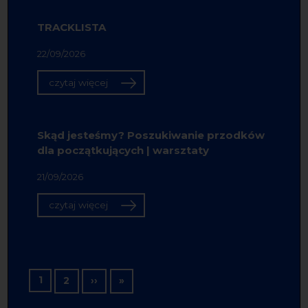
TRACKLISTA
22/09/2026
czytaj więcej
Skąd jesteśmy? Poszukiwanie przodków
dla początkujących | warsztaty
21/09/2026
czytaj więcej
Stronicowanie
1
Następna strona
Ostatnia strona
2
››
»