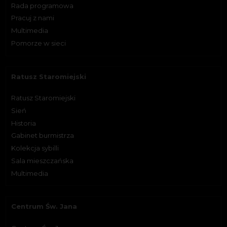
Rada programowa
Pracuj z nami
Multimedia
Pomorze w sieci
Ratusz Staromiejski
Ratusz Staromiejski
Sień
Historia
Gabinet burmistrza
Kolekcja sybilli
Sala mieszczańska
Multimedia
Centrum Św. Jana