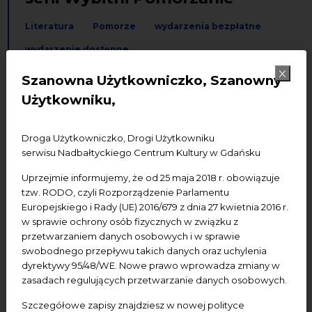
Literatura
Pomorze
wydarzenia bezpłatne
wydarzenie dostępne
Szanowna Użytkowniczko, Szanowny
Dodaj do kalendarza Google
Dodaj do iCal
Użytkowniku,
Termin wydarzenia:
11.06.2026, godz. 18.00-20.30
Droga Użytkowniczko, Drogi Użytkowniku
serwisu Nadbałtyckiego Centrum Kultury w Gdańsku
Miejsce wydarzenia:
NCK - Ratusz Staromiejski, ul.
Korzenna 33/35
Uprzejmie informujemy, że od 25 maja 2018 r. obowiązuje
tzw. RODO, czyli Rozporządzenie Parlamentu
Wstęp:
wolny
Europejskiego i Rady (UE) 2016/679 z dnia 27 kwietnia 2016 r.
w sprawie ochrony osób fizycznych w związku z
Udogodnienia:
pętla indukcyjna
przetwarzaniem danych osobowych i w sprawie
swobodnego przepływu takich danych oraz uchylenia
dyrektywy 95/48/WE. Nowe prawo wprowadza zmiany w
zasadach regulujących przetwarzanie danych osobowych.
To już kolejne spotkanie wokół książki z cyklu „Wybitni
Pomorzanie”. Tym razem publikacja autorstwa
Szczegółowe zapisy znajdziesz w nowej polityce