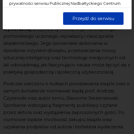
Sławomira Siezieniewskiego poświęcona jest postaci
prywatności serwisu Publicznej Nadbałtyckiego Centrum
Kultury w Gdańsku. Jednocześnie informujemy, że Państwa
prof. dr. hab. inż. Andrzeja Czyżewskiego.
dane są przetwarzane w sposób bezpieczny, z należytą
Przejdź do serwisu
Książka pt.
Andrzej Czyżewski. Kiedy nauka spotyka
starannością i zgodnie z obowiązującymi przepisami.
wyobraźnię
, przybliża sylwetkę tego niezwykłego
pomorskiego uczonego, wynalazcy i nauczyciela
akademickiego. Jego pionierskie dokonania w
dziedzinie inżynierii dźwięku, przetwarzania mowy,
sztucznej inteligencji oraz technologii medycznych od
lat udowadniają, jak fascynująco nauka może łączyć się z
praktyką gospodarczą i społeczną użytecznością.
Podczas wieczoru o kulisach powstawania książki oraz o
samym bohaterze rozmawiać będą prof. Andrzej
Czyżewski oraz autor tomu, Sławomir Siezieniewski.
Spotkanie wzbogacą fragmenty publikacji czytane
przez aktora oraz wystąpienia zaproszonych gości. Po
rozmowie będzie możliwość zakupu książki oraz
uzyskania podpisów od autora i bohatera wydarzenia.