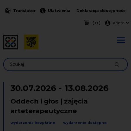
Przejdź do treści
Translator
Ułatwienia
Deklaracja dostępności
Menu k
( 0 )
Konto
Szukaj
30.07.2026
-
13.08.2026
Oddech i głos | zajęcia
arteterapeutyczne
wydarzenia bezpłatne
wydarzenie dostępne