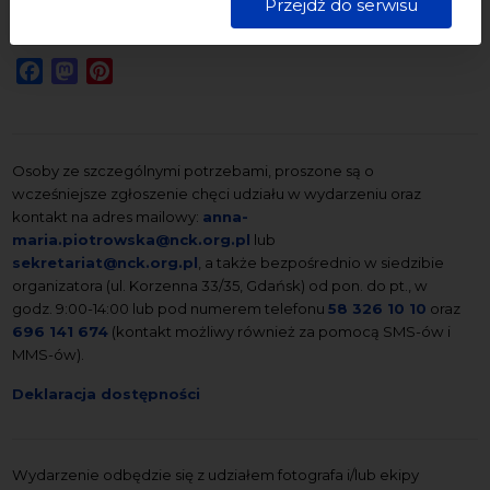
Przejdź do serwisu
starannością i zgodnie z obowiązującymi przepisami.
Udostępnij:
Facebook
Mastodon
Pinterest
Osoby ze szczególnymi potrzebami, proszone są o
wcześniejsze zgłoszenie chęci udziału w wydarzeniu oraz
kontakt na adres mailowy:
anna-
maria.piotrowska@nck.org.pl
lub
sekretariat@nck.org.pl
, a także bezpośrednio w siedzibie
organizatora (ul. Korzenna 33/35, Gdańsk) od pon. do pt., w
godz. 9:00-14:00 lub pod numerem telefonu
58 326 10 10
oraz
696 141 674
(kontakt możliwy również za pomocą SMS-ów i
MMS-ów).
Deklaracja dostępności
Wydarzenie odbędzie się z udziałem fotografa i/lub ekipy