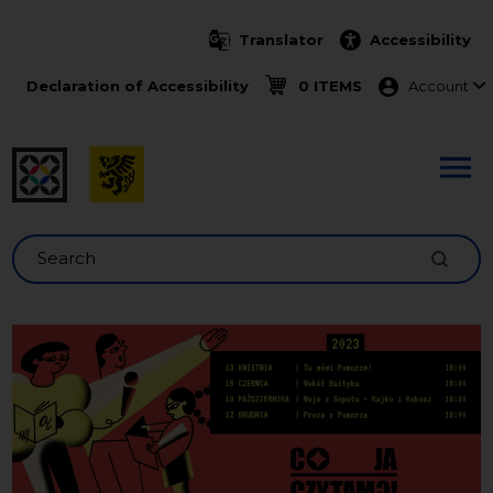
Skip to main content
Translator
Accessibility
Menu ko
Declaration of Accessibility
0 ITEMS
Account
Search