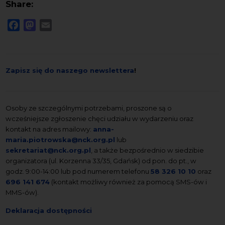
Share:
Facebook
Mastodon
Email
Zapisz się do naszego newslettera
!
Osoby ze szczególnymi potrzebami, proszone są o
wcześniejsze zgłoszenie chęci udziału w wydarzeniu oraz
kontakt na adres mailowy:
anna-
maria.piotrowska@nck.org.pl
lub
sekretariat@nck.org.pl
, a także bezpośrednio w siedzibie
organizatora (ul. Korzenna 33/35, Gdańsk) od pon. do pt., w
godz. 9:00-14:00 lub pod numerem telefonu
58 326 10 10
oraz
696 141 674
(kontakt możliwy również za pomocą SMS-ów i
MMS-ów).
Deklaracja dostępności