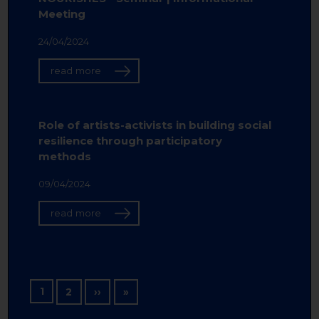
Meeting
24/04/2024
read more
Role of artists-activists in building social
resilience through participatory
methods
09/04/2024
read more
Pagination
1
Next page
Last page
2
››
»