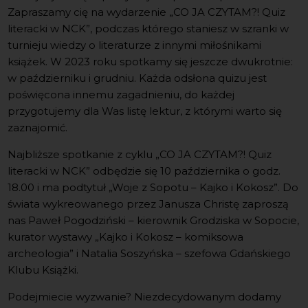
Zapraszamy cię na wydarzenie „CO JA CZYTAM?! Quiz
literacki w NCK”, podczas którego staniesz w szranki w
turnieju wiedzy o literaturze z innymi miłośnikami
książek. W 2023 roku spotkamy się jeszcze dwukrotnie:
w październiku i grudniu. Każda odsłona quizu jest
poświęcona innemu zagadnieniu, do każdej
przygotujemy dla Was listę lektur, z którymi warto się
zaznajomić.
Najbliższe spotkanie z cyklu „CO JA CZYTAM?! Quiz
literacki w NCK” odbędzie się 10 października o godz.
18.00 i ma podtytuł „Woje z Sopotu
–
Kajko i Kokosz”. Do
świata wykreowanego przez Janusza Christę zaproszą
nas Paweł Pogodziński – kierownik Grodziska w Sopocie,
kurator wystawy „Kajko i Kokosz – komiksowa
archeologia” i Natalia Soszyńska – szefowa Gdańskiego
Klubu Książki.
Podejmiecie wyzwanie? Niezdecydowanym dodamy