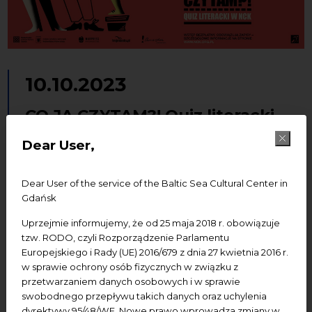
10.10.2023
CO JA CZYTAM?! Quiz literacki
w NCK | Woje z Sopotu – Kajko i
Dear User,
Kokosz
Dear User of the service of the Baltic Sea Cultural Center in
Literatura
Gdańsk
Uprzejmie informujemy, że od 25 maja 2018 r. obowiązuje
Add to Google calendar
Add to iCal calendar
tzw. RODO, czyli Rozporządzenie Parlamentu
Europejskiego i Rady (UE) 2016/679 z dnia 27 kwietnia 2016 r.
w sprawie ochrony osób fizycznych w związku z
Termin:
10 października 2023, godz. 18.00
przetwarzaniem danych osobowych i w sprawie
swobodnego przepływu takich danych oraz uchylenia
Miejsce:
NCK - Ratusz Staromiejski
dyrektywy 95/48/WE. Nowe prawo wprowadza zmiany w