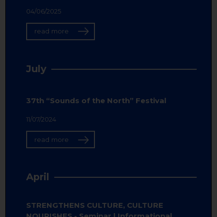
04/06/2025
read more
July
37th “Sounds of the North” Festival
11/07/2024
read more
April
STRENGTHENS CULTURE, CULTURE
NOURISHES - Seminar | Informational