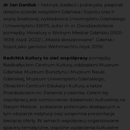
dr Jan Daniluk
– historyk, badacz i publicysta, pasjonat
dziejów przede wszystkim Gdańska i Sopotu oraz II
wojny światowej, wykładowca Uniwersytetu Gdańskiego
i Uniwersytetu SWPS, autor m. in. Dwudziestolecie
pomiędzy. Miniatury o Wolnym Mieście Gdańsku (1920-
1939) /wyd. 2022/ i „Miasta skoszarowane”. Gdańsk i
Sopot jako garnizon Wehrmachtu /wyd. 2019/.
RadUNIA Kultury to sieć współpracy
pomiędzy
Nadbałtyckim Centrum Kultury, oddziałami Muzeum
Gdańska: Muzeum Bursztynu i Muzeum Nauki
Gdańskiej, Muzeum Uniwersytetu Gdańskiego,
Oblackim Centrum Edukacji i Kultury, a także
Przedszkolem im. Panienki z okienka. Celem tej
współpracy jest wzmocnienie działalności kulturalnej na
Starym Mieście, pokazanie potencjału działających w
tym obszarze instytucji oraz wzajemna prezentacja
bieżącej oferty. W ramach współpracy organizowane
spacery tematyczne, wspólne wydarzenia kulturalne