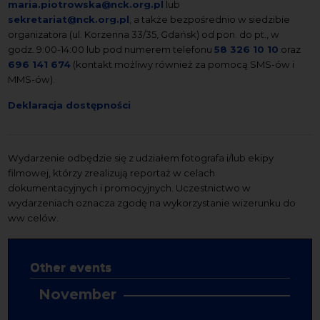
maria.piotrowska@nck.org.pl
lub
sekretariat@nck.org.pl
, a także bezpośrednio w siedzibie
organizatora (ul. Korzenna 33/35, Gdańsk) od pon. do pt., w
godz. 9:00-14:00 lub pod numerem telefonu
58 326 10 10
oraz
696 141 674
(kontakt możliwy również za pomocą SMS-ów i
MMS-ów).
Deklaracja dostępności
Wydarzenie odbędzie się z udziałem fotografa i/lub ekipy
filmowej, którzy zrealizują reportaż w celach
dokumentacyjnych i promocyjnych. Uczestnictwo w
wydarzeniach oznacza zgodę na wykorzystanie wizerunku do
ww celów.
Other events
November