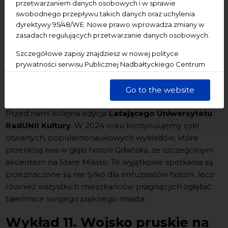
przetwarzaniem danych osobowych i w sprawie
Wstęp: wolny
swobodnego przepływu takich danych oraz uchylenia
Udogodnienia: pętla indukcyjna
dyrektywy 95/48/WE. Nowe prawo wprowadza zmiany w
Projekt: RadUNIA Kultury
zasadach regulujących przetwarzanie danych osobowych.
Prelegent:
dr Jan Daniluk
Szczegółowe zapisy znajdziesz w nowej polityce
Miejsce:
NCK – Ratusz Staromiejski, ul. Korzenna
prywatności serwisu Publicznej Nadbałtyckiego Centrum
33/35
Kultury w Gdańsku. Jednocześnie informujemy, że Państwa
dane są przetwarzane w sposób bezpieczny, z należytą
Go to the website
starannością i zgodnie z obowiązującymi przepisami.
Przed nami kolejna edycja
Latającego Uniwersytetu
RadUNII Kultury
. W 2024 roku kontynuujemy cykl
otwartych, popularnonaukowych wykładów, które
przeniosą nas w głąb historii Gdańska, ze szczególnym
akcentem na Stare Miasto. Te wyjątkowe spotkania są
przeznaczone są nie tylko dla entuzjastów historii, lecz
również wszystkich mieszkańców pragnących zgłębić
tajemnice swojego pięknego miasta.
Wykład 11. Wojsko pruskie na