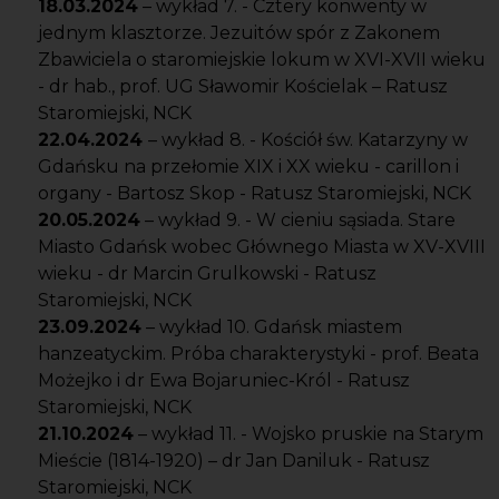
18.03.2024
– wykład 7. - Cztery konwenty w
jednym klasztorze. Jezuitów spór z Zakonem
Zbawiciela o staromiejskie lokum w XVI-XVII wieku
- dr hab., prof. UG Sławomir Kościelak – Ratusz
Staromiejski, NCK
22.04.2024
– wykład 8. - Kościół św. Katarzyny w
Gdańsku na przełomie XIX i XX wieku - carillon i
organy - Bartosz Skop - Ratusz Staromiejski, NCK
20.05.2024
– wykład 9. - W cieniu sąsiada. Stare
Miasto Gdańsk wobec Głównego Miasta w XV-XVIII
wieku - dr Marcin Grulkowski - Ratusz
Staromiejski, NCK
23.09.2024
– wykład 10. Gdańsk miastem
hanzeatyckim. Próba charakterystyki - prof. Beata
Możejko i dr Ewa Bojaruniec-Król - Ratusz
Staromiejski, NCK
21.10.2024
– wykład 11. - Wojsko pruskie na Starym
Mieście (1814-1920) – dr Jan Daniluk - Ratusz
Staromiejski, NCK