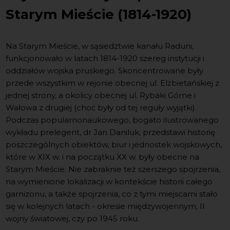
Starym Mieście (1814-1920)
Na Starym Mieście, w sąsiedztwie kanału Raduni,
funkcjonowało w latach 1814-1920 szereg instytucji i
oddziałów wojska pruskiego. Skoncentrowane były
przede wszystkim w rejonie obecnej ul. Elżbietańskiej z
jednej strony, a okolicy obecnej ul. Rybaki Górne i
Wałowa z drugiej (choć były od tej reguły wyjątki).
Podczas popularnonaukowego, bogato ilustrowanego
wykładu prelegent, dr Jan Daniluk, przedstawi historię
poszczególnych obiektów, biur i jednostek wojskowych,
które w XIX w. i na początku XX w. były obecne na
Starym Mieście. Nie zabraknie też szerszego spojrzenia,
na wymienione lokalizacji w kontekście historii całego
garnizonu, a także spojrzenia, co z tymi miejscami stało
się w kolejnych latach - okresie międzywojennym, II
wojny światowej, czy po 1945 roku.