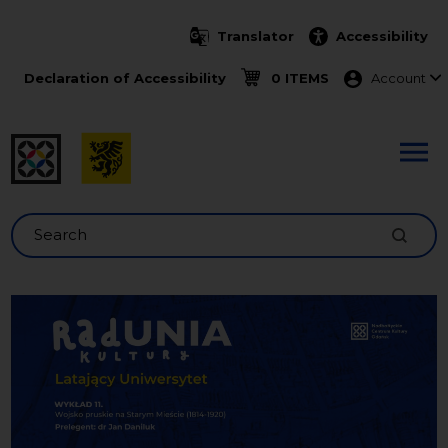
Skip to main content
Translator
Accessibility
Menu ko
Declaration of Accessibility
0 ITEMS
Account
Search