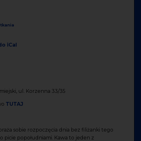
tkania
do iCal
iejski, ul. Korzenna 33/35
wo
TUTAJ
raża sobie rozpoczęcia dnia bez filiżanki tego
o picie popołudniami. Kawa to jeden z