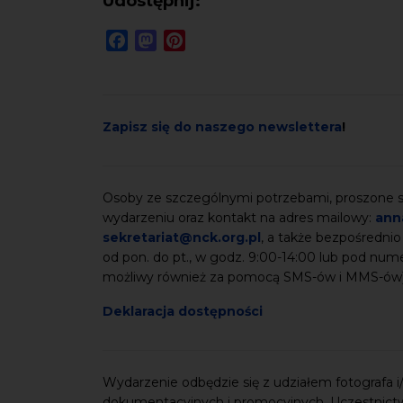
Udostępnij:
Facebook
Mastodon
Pinterest
Zapisz się do naszego newslettera
!
Osoby ze szczególnymi potrzebami, proszone są
wydarzeniu oraz kontakt na adres mailowy:
ann
sekretariat@nck.org.pl
, a także bezpośrednio
od pon. do pt., w godz. 9:00-14:00 lub pod nu
możliwy również za pomocą SMS-ów i MMS-ów
Deklaracja dostępności
Wydarzenie odbędzie się z udziałem fotografa i/l
dokumentacyjnych i promocyjnych. Uczestnict