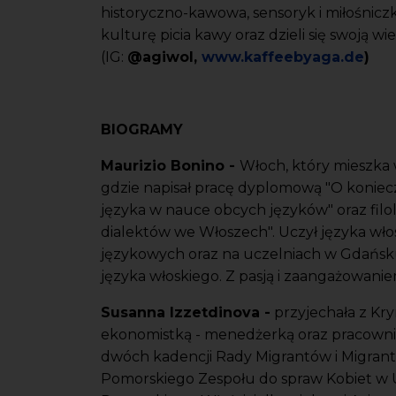
historyczno-kawowa, s
ensoryk i miłośnicz
kulturę picia kawy oraz dzieli się swoją w
(IG:
@agiwol,
www.kaffeebyaga.de
)
BIOGRAMY
Maurizio Bonino -
W
łoch, który mieszka 
gdzie napisał pracę dyplomową "O koniec
języka w nauce obcych języków" oraz filo
dialektów we Włoszech".
Uczył języka wło
językowych oraz na uczelniach w Gdańsku
języka włoskiego. Z pasją i zaangażowani
Susanna Izzetdinova -
p
rzyjechała z Kr
ekonomistką - menedżerką oraz pracownik
dwóch kadencji Rady Migrantów i Migrante
Pomorskiego Zespołu do spraw Kobiet w