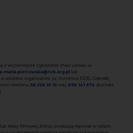
 o wcześniejsze zgłoszenie chęci udziału w
a-maria.piotrowska@nck.org.pl
lub
 w siedzibie organizatora (ul. Korzenna 33/35, Gdańsk)
merem telefonu
58 326 10 10
oraz
696 141 674
(kontakt
).
ub ekipy filmowej, którzy zrealizują reportaż w celach
wo w wydarzeniach oznacza zgodę na wykorzystanie