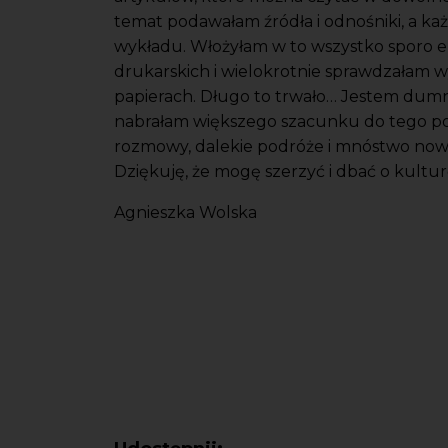
temat podawałam źródła i odnośniki, a ka
wykładu. Włożyłam w to wszystko sporo ener
drukarskich i wielokrotnie sprawdzałam
papierach. Długo to trwało… Jestem dumn
nabrałam większego szacunku do tego po
rozmowy, dalekie podróże i mnóstwo nowy
Dziękuję, że mogę szerzyć i dbać o kultur
Agnieszka Wolska