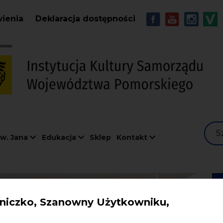
Przejdź do treści
MENU - Soc
wienia
Deklaracja dostępności
S
w. Jana
Edukacja
Sklep
Kontakt
iczko, Szanowny Użytkowniku,