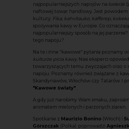
najpopularniejszych napojów na świecie (z
naftowej towar handlowy. Jest powodem
kultury.
Fika
,
kahvitauko
,
kafferep,
kokeka
spożywania kawy w Europie. Co oznaczają? K
najpopularniejszy sposób na jej parzenie?
tego napoju?
Na te i inne "kawowe" pytania poznamy o
kulturze picia kawy.
Nasi eksperci opowied
towarzyszących temu zwyczajach oraz o
napoju. Poznamy również związane z kawą
Skandynawów, Włochów czy Tatarów. I przyj
"Kawowe światy"
.
A gdy już narobimy Wam smaku, zaprosim
aromatem mielonych i parzonych ziaren.
Spotkanie z
Maurizio Bonino
(Włoch) i
S
Górszczak
(Polka)
poprowadzi
Agniesz