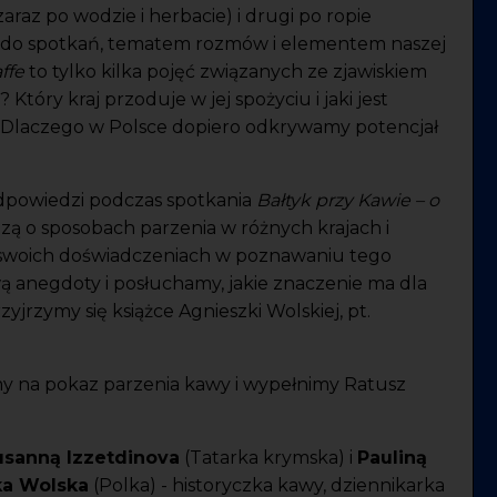
araz po wodzie i herbacie) i drugi po ropie
 do spotkań, tematem rozmów i elementem naszej
ffe
to tylko kilka pojęć związanych ze zjawiskiem
tóry kraj przoduje w jej spożyciu i jaki jest
 D
laczego w Polsce dopiero odkrywamy potencjał
dpowiedzi podczas spotkania
Bałtyk przy Kawie – o
zą o sposobach parzenia w różnych krajach i
 swoich doświadczeniach w poznawaniu tego
 anegdoty i posłuchamy, jakie znaczenie ma dla
rzymy się książce Agnieszki Wolskiej, pt.
y na pokaz parzenia kawy i wypełnimy Ratusz
usanną Izzetdinova
(Tatarka krymska) i
Pauliną
ka Wolska
(Polka) - h
istoryczka kawy, dziennikarka