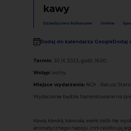
kawy
Dziedzictwo kulturowe
Online
Spo
Dodaj do kalendarza Google
Dodaj 
Termin
: 30 IX 2023, godz. 16.00
Wstęp:
wolny
Miejsce wydarzenia:
NCK - Ratusz Starom
Wydarzenie będzie transmitowane na ży
Kawa, kawka, kawusia, wiele osób nie wyob
aromatycznego napoju. Inni celebrują jeg