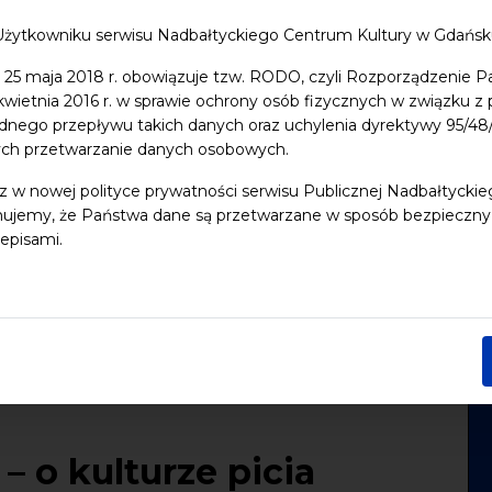
Użytkowniku serwisu Nadbałtyckiego Centrum Kultury w Gdańs
 25 maja 2018 r. obowiązuje tzw. RODO, czyli Rozporządzenie P
 kwietnia 2016 r. w sprawie ochrony osób fizycznych w związku 
dnego przepływu takich danych oraz uchylenia dyrektywy 95/
ych przetwarzanie danych osobowych.
z w nowej polityce prywatności serwisu Publicznej Nadbałtycki
ujemy, że Państwa dane są przetwarzane w sposób bezpieczny, z
episami.
– o kulturze picia