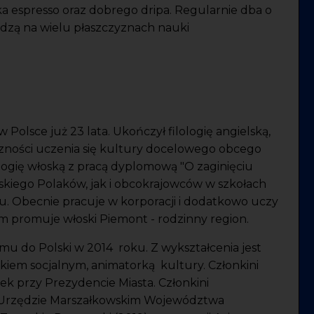
ka espresso oraz dobrego dripa.
Regularnie dba o
iedzą na wielu płaszczyznach nauki
w Polsce już 23 lata. Ukończył filologię angielską,
zności uczenia się kultury docelowego obcego
logię włoską z pracą dyplomową "O zaginięciu
skiego Polaków, jak i obcokrajowców w szkołach
. Obecnie pracuje w korporacji i dodatkowo uczy
em promuje włoski Piemont - rodzinny region.
ymu do Polski w 2014 roku. Z wykształcenia jest
iem socjalnym, animatorką kultury. Członkini
k przy Prezydencie Miasta. Członkini
 Urzędzie Marszałkowskim Województwa