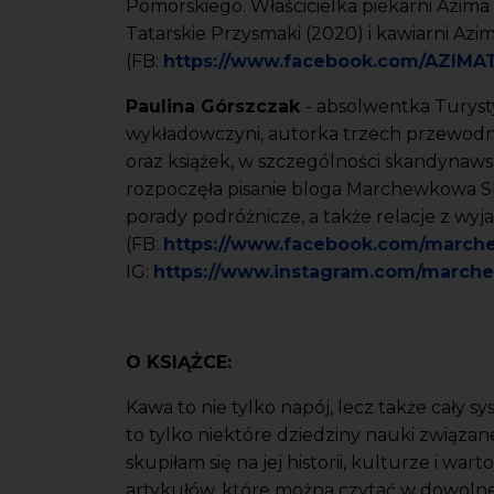
Pomorskiego. Właścicielka piekarni
Azima 
Tatarskie Przysmaki (2020) i kawiarni Azi
(FB:
https://www.facebook.com/AZIMAT
Paulina Górszczak
- a
bsolwentka Turysty
wykładowczyni, autorka trzech przewodn
oraz książek, w szczególności skandynaws
rozpoczęła pisanie bloga Marchewkowa Sk
porady podróżnicze, a także relacje z wyj
(FB:
https://www.facebook.com/marc
IG:
https://www.instagram.com/marc
O KSIĄŻCE:
Kawa to nie tylko napój, lecz także cały s
to tylko niektóre dziedziny nauki związane
skupiłam się na jej historii, kulturze i war
artykułów, które można czytać w dowolnej 