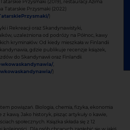
Tatarskie Przysmaki (2019), restauracji Azima
ma Tatarskie Przysmaki (2022)
atarskiePrzysmaki/
)
ki i Rekreacji oraz Skandynawistyki,
ików, uzależniona od podróży na Północ, kawy
kich kryminałów. Od kiedy mieszkała w Finlandii
andynawia, gdzie publikuje recenzje książek,
azdów do Skandynawii oraz Finlandii.
hewkowaskandynawia/
,
hewkowaskandynawia/
)
ystem powiązań. Biologia, chemia, fizyka, ekonomia
 z kawą. Jako historyk, pisząc artykuły o kawie,
tościach społecznych. Książka składa się z 12
kolejności. Dla osób chcących zagłębić się w jakiś